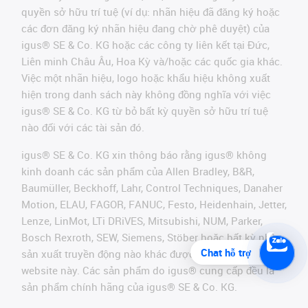
quyền sở hữu trí tuệ (ví dụ: nhãn hiệu đã đăng ký hoặc
các đơn đăng ký nhãn hiệu đang chờ phê duyệt) của
igus® SE & Co. KG hoặc các công ty liên kết tại Đức,
Liên minh Châu Âu, Hoa Kỳ và/hoặc các quốc gia khác.
Việc một nhãn hiệu, logo hoặc khẩu hiệu không xuất
hiện trong danh sách này không đồng nghĩa với việc
igus® SE & Co. KG từ bỏ bất kỳ quyền sở hữu trí tuệ
nào đối với các tài sản đó.
igus® SE & Co. KG xin thông báo rằng igus® không
kinh doanh các sản phẩm của Allen Bradley, B&R,
Baumüller, Beckhoff, Lahr, Control Techniques, Danaher
Motion, ELAU, FAGOR, FANUC, Festo, Heidenhain, Jetter,
Lenze, LinMot, LTi DRiVES, Mitsubishi, NUM, Parker,
Bosch Rexroth, SEW, Siemens, Stöber hoặc bất kỳ nhà
Chat hỗ trợ
sản xuất truyền động nào khác được đề cập trên
website này. Các sản phẩm do igus® cung cấp đều là
sản phẩm chính hãng của igus® SE & Co. KG.