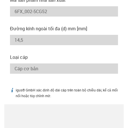
Đường kính ngoài tối đa (d) mm [mm]
Loại cáp
igus® GmbH xác định độ dài cáp trên toàn bộ chiều dài, kể cả mối
igus-icon-info
nối hoặc tùy chỉnh mờ.