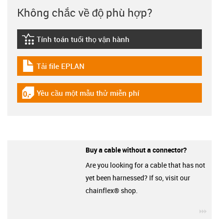
Không chắc về độ phù hợp?
Tính toán tuổi thọ vận hành
igus-icon-lebensdauerrechner
Tải file EPLAN
igus-icon-download-plan
Yêu cầu một mẫu thử miễn phí
igus-icon-gratismuster
Buy a cable without a connector?
Are you looking for a cable that has not
yet been harnessed? If so, visit our
chainflex® shop.
igu