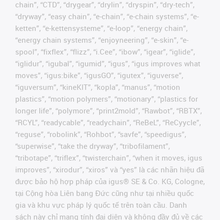
chain”, “CTD”, “drygear”, “drylin”, “dryspin”, “dry-tech”,
“dryway”, “easy chain”, “e-chain”, “e-chain systems”, “e-
ketten”, “e-kettensysteme”, “e-loop”, “energy chain”,
“energy chain systems”, “enjoyneering”, “e-skin”, “e-
spool”, “fixflex”, “flizz”, “i.Cee”, “ibow”, “igear”, “iglide”,
“iglidur”, “igubal”, “igumid”, “igus”, “igus improves what
moves”, “igus:bike”, “igusGO”, “igutex”, “iguverse”,
“iguversum”, “kineKIT”, “kopla”, “manus”, “motion
plastics”, “motion polymers”, “motionary”, “plastics for
longer life”, “polymore”, “print2mold”, “Rawbot”, “RBTX”,
“RCYL”, “readycable”, “readychain”, “ReBeL”, “ReCyycle”,
“reguse”, “robolink”, “Rohbot”, “savfe”, “speedigus”,
“superwise”, “take the dryway”, “tribofilament”,
“tribotape”, “triflex”, “twisterchain”, “when it moves, igus
improves”, “xirodur”, “xiros” và “yes” là các nhãn hiệu đã
được bảo hộ hợp pháp của igus® SE & Co. KG, Cologne,
tại Cộng hòa Liên bang Đức cũng như tại nhiều quốc
gia và khu vực pháp lý quốc tế trên toàn cầu. Danh
sách này chỉ mang tính đại diện và không đầy đủ về các