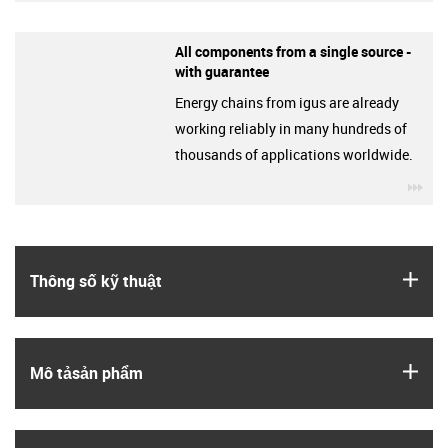
All components from a single source -
with guarantee
Energy chains from igus are already
working reliably in many hundreds of
thousands of applications worldwide.
igu
igus
Thông số kỹ thuật
igus
Mô tả­sản phẩm