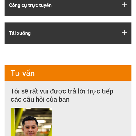
igus
Công cụ trực tuyến
igus
Tải xuống
Tư vấn
Tôi sẽ rất vui được trả lời trực tiếp
các câu hỏi của bạn