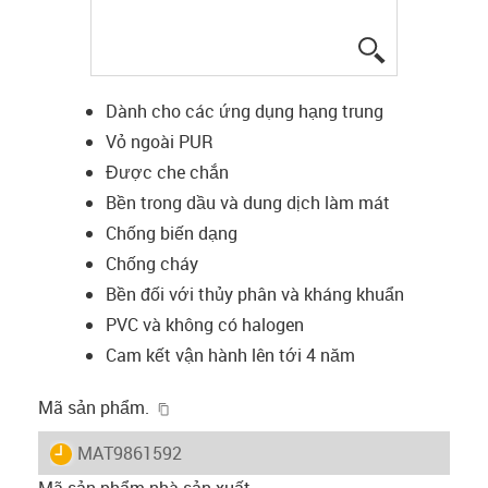
igus-icon-lup
Dành cho các ứng dụng hạng trung
Vỏ ngoài PUR
Được che chắn
Bền trong dầu và dung dịch làm mát
Chống biến dạng
Chống cháy
Bền đối với thủy phân và kháng khuẩn
PVC và không có halogen
Cam kết vận hành lên tới 4 năm
igus-icon-copy-clipboard
Mã sản phẩm.
igus-icon-lieferzeit
MAT9861592
Mã sản phẩm nhà sản xuất