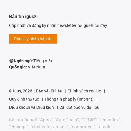
Bản tin igus®
Cập nhật và đăng ký nhận newsletter từ igus® tại đây.
Đăng ký nhận bản tin
Ngôn ngữ:
Tiếng Việt
Quốc gia:
Việt Nam
©
igus, 2026
Bảo vệ dữ liệu
Chính sách cookie
Quy định thủ tục
Thông tin pháp lý (Imprint)
Điều khoản và Điều kiện
Cài đặt bảo vệ dữ liệu
Các thuật ngữ “Apiro”, “AutoChain”, “CFRIP”, “chainflex”,
“chainge”, “chains for cranes”, “conprotect”, “cradle-