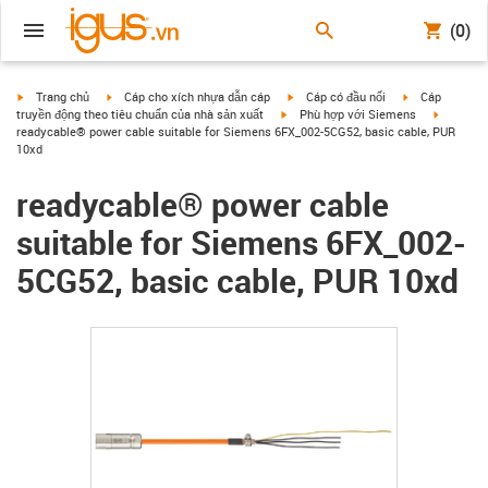
(0)
igus-icon-arrow-right
igus-icon-arrow-right
igus-icon-arrow-right
igus-icon-arrow
Trang chủ
Cáp cho xích nhựa dẫn cáp
Cáp có đầu nối
Cáp
igus-icon-arrow-right
igus-icon
truyền động theo tiêu chuẩn của nhà sản xuất
Phù hợp với Siemens
readycable® power cable suitable for Siemens 6FX_002-5CG52, basic cable, PUR
10xd
readycable® power cable
suitable for Siemens 6FX_002-
5CG52, basic cable, PUR 10xd