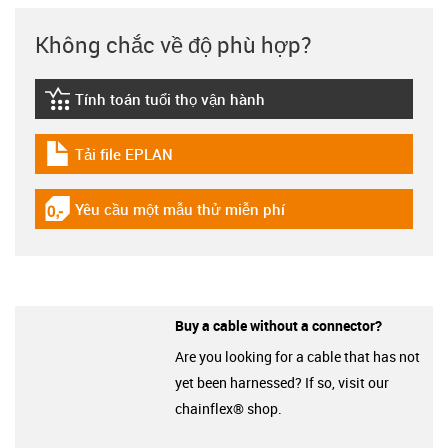
Không chắc về độ phù hợp?
Tính toán tuổi thọ vận hành
igus-icon-lebensdauerrechner
Tải file EPLAN
igus-icon-download-plan
Yêu cầu một mẫu thử miễn phí
igus-icon-gratismuster
Buy a cable without a connector?
Are you looking for a cable that has not
yet been harnessed? If so, visit our
chainflex® shop.