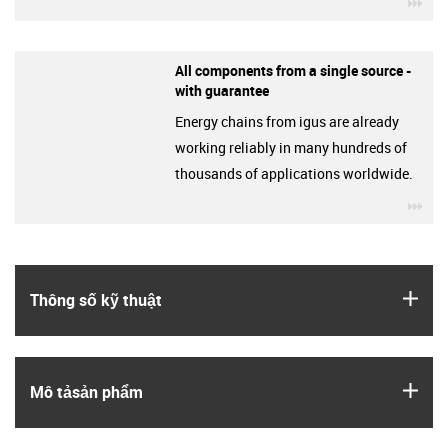
igu
All components from a single source -
with guarantee
Energy chains from igus are already
working reliably in many hundreds of
thousands of applications worldwide.
igu
igus
Thông số kỹ thuật
igus
Mô tả­sản phẩm