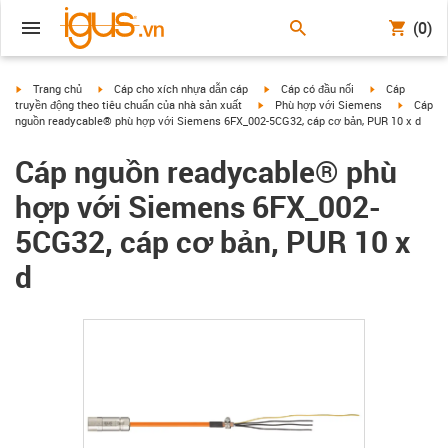
(0)
igus-icon-arrow-right
igus-icon-arrow-right
igus-icon-arrow-right
igus-icon-arrow
Trang chủ
Cáp cho xích nhựa dẫn cáp
Cáp có đầu nối
Cáp
igus-icon-arrow-right
igus-icon
truyền động theo tiêu chuẩn của nhà sản xuất
Phù hợp với Siemens
Cáp
nguồn readycable® phù hợp với Siemens 6FX_002-5CG32, cáp cơ bản, PUR 10 x d
Cáp nguồn readycable® phù
hợp với Siemens 6FX_002-
5CG32, cáp cơ bản, PUR 10 x
d