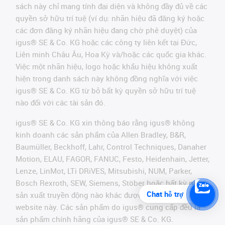
sách này chỉ mang tính đại diện và không đầy đủ về các
quyền sở hữu trí tuệ (ví dụ: nhãn hiệu đã đăng ký hoặc
các đơn đăng ký nhãn hiệu đang chờ phê duyệt) của
igus® SE & Co. KG hoặc các công ty liên kết tại Đức,
Liên minh Châu Âu, Hoa Kỳ và/hoặc các quốc gia khác.
Việc một nhãn hiệu, logo hoặc khẩu hiệu không xuất
hiện trong danh sách này không đồng nghĩa với việc
igus® SE & Co. KG từ bỏ bất kỳ quyền sở hữu trí tuệ
nào đối với các tài sản đó.
igus® SE & Co. KG xin thông báo rằng igus® không
kinh doanh các sản phẩm của Allen Bradley, B&R,
Baumüller, Beckhoff, Lahr, Control Techniques, Danaher
Motion, ELAU, FAGOR, FANUC, Festo, Heidenhain, Jetter,
Lenze, LinMot, LTi DRiVES, Mitsubishi, NUM, Parker,
Bosch Rexroth, SEW, Siemens, Stöber hoặc bất kỳ nhà
Chat hỗ trợ
sản xuất truyền động nào khác được đề cập trên
website này. Các sản phẩm do igus® cung cấp đều là
sản phẩm chính hãng của igus® SE & Co. KG.