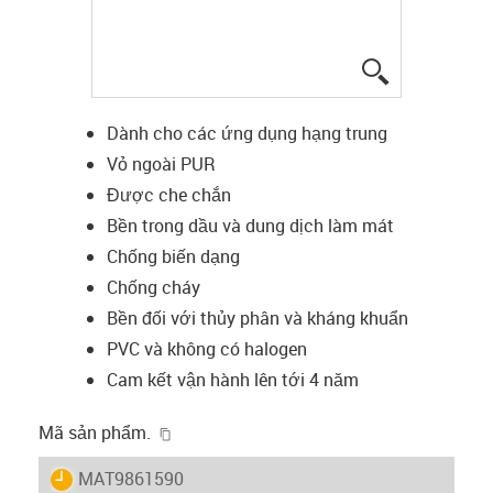
igus-icon-lup
Dành cho các ứng dụng hạng trung
Vỏ ngoài PUR
Được che chắn
Bền trong dầu và dung dịch làm mát
Chống biến dạng
Chống cháy
Bền đối với thủy phân và kháng khuẩn
PVC và không có halogen
Cam kết vận hành lên tới 4 năm
igus-icon-copy-clipboard
Mã sản phẩm.
igus-icon-lieferzeit
MAT9861590