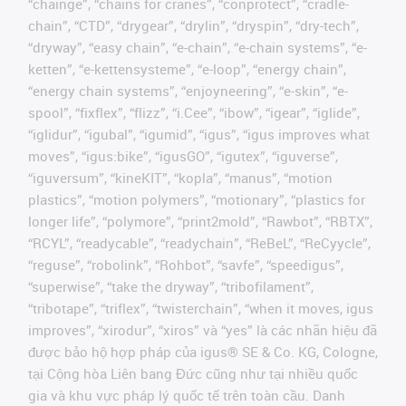
“chainge”, “chains for cranes”, “conprotect”, “cradle-
chain”, “CTD”, “drygear”, “drylin”, “dryspin”, “dry-tech”,
“dryway”, “easy chain”, “e-chain”, “e-chain systems”, “e-
ketten”, “e-kettensysteme”, “e-loop”, “energy chain”,
“energy chain systems”, “enjoyneering”, “e-skin”, “e-
spool”, “fixflex”, “flizz”, “i.Cee”, “ibow”, “igear”, “iglide”,
“iglidur”, “igubal”, “igumid”, “igus”, “igus improves what
moves”, “igus:bike”, “igusGO”, “igutex”, “iguverse”,
“iguversum”, “kineKIT”, “kopla”, “manus”, “motion
plastics”, “motion polymers”, “motionary”, “plastics for
longer life”, “polymore”, “print2mold”, “Rawbot”, “RBTX”,
“RCYL”, “readycable”, “readychain”, “ReBeL”, “ReCyycle”,
“reguse”, “robolink”, “Rohbot”, “savfe”, “speedigus”,
“superwise”, “take the dryway”, “tribofilament”,
“tribotape”, “triflex”, “twisterchain”, “when it moves, igus
improves”, “xirodur”, “xiros” và “yes” là các nhãn hiệu đã
được bảo hộ hợp pháp của igus® SE & Co. KG, Cologne,
tại Cộng hòa Liên bang Đức cũng như tại nhiều quốc
gia và khu vực pháp lý quốc tế trên toàn cầu. Danh