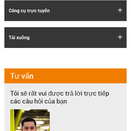
igus
Công cụ trực tuyến
igus
Tải xuống
Tư vấn
Tôi sẽ rất vui được trả lời trực tiếp
các câu hỏi của bạn