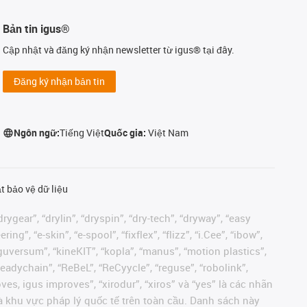
Bản tin igus®
Cập nhật và đăng ký nhận newsletter từ igus® tại đây.
Đăng ký nhận bản tin
Ngôn ngữ:
Tiếng Việt
Quốc gia:
Việt Nam
t bảo vệ dữ liệu
rygear”, “drylin”, “dryspin”, “dry-tech”, “dryway”, “easy
”, “e-skin”, “e-spool”, “fixflex”, “flizz”, “i.Cee”, “ibow”,
 “iguversum”, “kineKIT”, “kopla”, “manus”, “motion plastics”,
readychain”, “ReBeL”, “ReCyycle”, “reguse”, “robolink”,
moves, igus improves”, “xirodur”, “xiros” và “yes” là các nhãn
 khu vực pháp lý quốc tế trên toàn cầu. Danh sách này