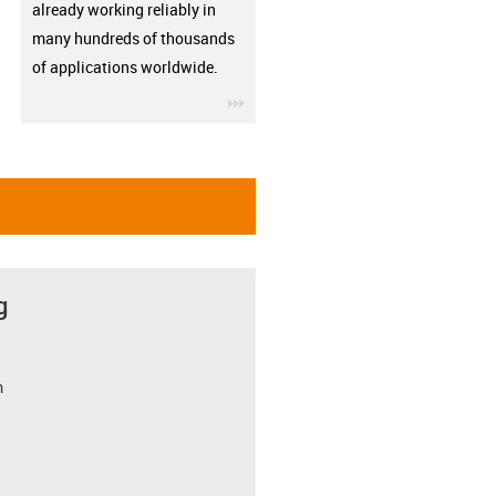
already working reliably in
many hundreds of thousands
of applications worldwide.
igus-icon-3arrow
g
m