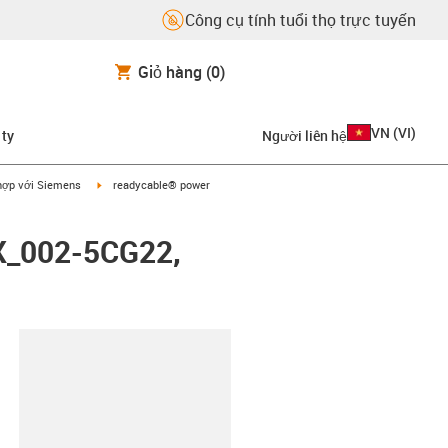
Công cụ tính tuổi thọ trực tuyến
Giỏ hàng
(0)
VN
(
VI
)
 ty
Người liên hệ
on-arrow-right
igus-icon-arrow-right
hợp với Siemens
readycable® power
FX_002-5CG22,
copy-clipboard