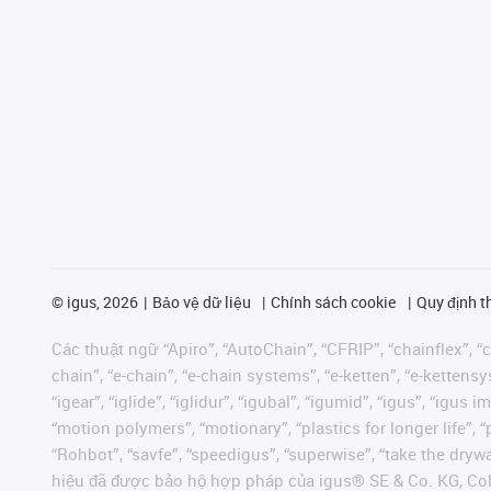
©
igus, 2026
Bảo vệ dữ liệu
Chính sách cookie
Quy định t
Các thuật ngữ “Apiro”, “AutoChain”, “CFRIP”, “chainflex”, “ch
chain”, “e-chain”, “e-chain systems”, “e-ketten”, “e-kettensys
“igear”, “iglide”, “iglidur”, “igubal”, “igumid”, “igus”, “ig
“motion polymers”, “motionary”, “plastics for longer life”, 
“Rohbot”, “savfe”, “speedigus”, “superwise”, “take the dryway
hiệu đã được bảo hộ hợp pháp của igus® SE & Co. KG, Col