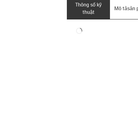
Thông số kỹ
Mô tả­sản
thuật