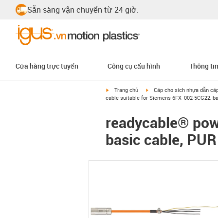
Sẵn sàng vận chuyển từ 24 giờ.
Cửa hàng trực tuyến
Công cụ cấu hình
Thông ti
igus-icon-arrow-right
igus-icon-arrow-right
Trang chủ
Cáp cho xích nhựa dẫn cá
cable suitable for Siemens 6FX_002-5CG22, ba
readycable® pow
basic cable, PUR