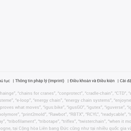
hủ tục
Thông tin pháp lý (Imprint)
Điều khoản và Điều kiện
Cài đặ
ainge”, “chains for cranes”, “conprotect”, “cradle-chain”, “CTD”, “d
teme”, “e-loop”, “energy chain”, “energy chain systems”, “enjoyneering
us improves what moves”, “igus:bike”, “igusGO”, “igutex”, “iguverse”,
“polymore”, “print2mold”, “Rawbot”, “RBTX”, “RCYL”, “readycable”, “
”, “tribofilament”, “tribotape”, “triflex”, “twisterchain”, “when it 
ogne, tại Cộng hòa Liên bang Đức cũng như tại nhiều quốc gia và