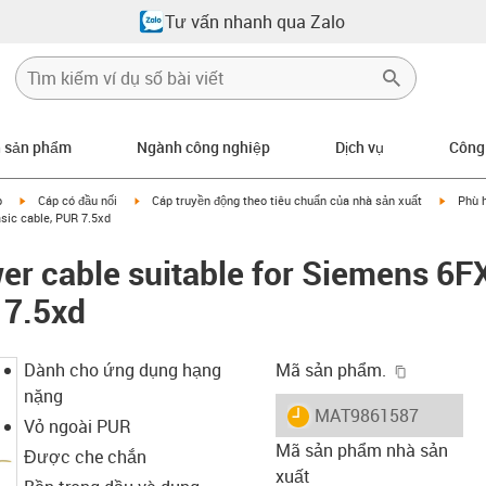
Tư vấn nhanh qua Zalo
n sản phẩm
Ngành công nghiệp
Dịch vụ
Công
igus-icon-arrow-right
igus-icon-arrow-right
igus-ic
p
Cáp có đầu nối
Cáp truyền động theo tiêu chuẩn của nhà sản xuất
Phù 
sic cable, PUR 7.5xd
er cable suitable for Siemens 6
 7.5xd
igus-icon-
Dành cho ứng dụng hạng
Mã sản phẩm.
nặng
igus-icon-lieferzeit
MAT9861587
Vỏ ngoài PUR
Mã sản phẩm nhà sản
Được che chắn
xuất