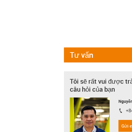
Tư vấn
Tôi sẽ rất vui được tr
câu hỏi của bạn
Nguyễn
+8
igus-i
Gửi 