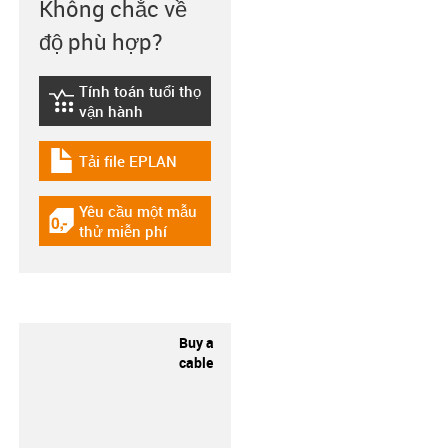
Không chắc về
độ phù hợp?
Tính toán tuổi thọ
igus-icon-lebensdauerrechner
vận hành
Tải file EPLAN
igus-icon-download-plan
Yêu cầu một mẫu
igus-icon-gratismuster
thử miễn phí
Buy a
cable