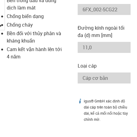
Bền trong dầu và dung
dịch làm mát
Chống biến dạng
igus-icon-lupe
Chống cháy
Đường kính ngoài tối
Bền đối với thủy phân và
đa (d) mm [mm]
kháng khuẩn
Cam kết vận hành lên tới
4 năm
Loại cáp
igus® GmbH xác định độ
igus-icon-info
dài cáp trên toàn bộ chiều
dài, kể cả mối nối hoặc tùy
chỉnh mờ.