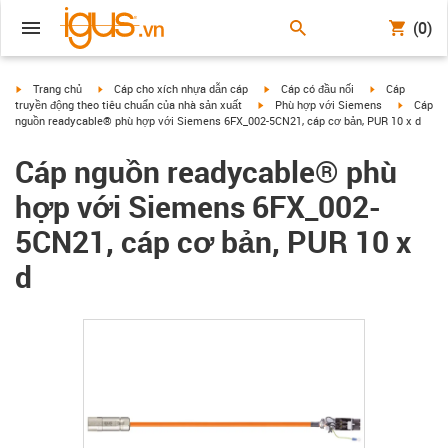
(0)
igus-icon-arrow-right
igus-icon-arrow-right
igus-icon-arrow-right
igus-icon-arrow
Trang chủ
Cáp cho xích nhựa dẫn cáp
Cáp có đầu nối
Cáp
igus-icon-arrow-right
igus-icon
truyền động theo tiêu chuẩn của nhà sản xuất
Phù hợp với Siemens
Cáp
nguồn readycable® phù hợp với Siemens 6FX_002-5CN21, cáp cơ bản, PUR 10 x d
Cáp nguồn readycable® phù
hợp với Siemens 6FX_002-
5CN21, cáp cơ bản, PUR 10 x
d