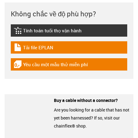
Không chắc về độ phù hợp?
Tính toán tuổi thọ vận hành
igus-icon-lebensdauerrechner
Tải file EPLAN
igus-icon-download-plan
Yêu cầu một mẫu thử miễn phí
igus-icon-gratismuster
Buy a cable without a connector?
Are you looking for a cable that has not
yet been harnessed? If so, visit our
chainflex® shop.