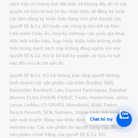
sách này chỉ mang tính đại diện và không đầy đủ về các
quyền sở hữu trí tuệ (ví dụ: nhãn hiệu đã đăng ký hoặc
các đơn đăng ký nhãn hiệu đang chờ phê duyệt) của
igus® SE & Co. KG hoặc các công ty liên kết tại Đức,
Liên minh Châu Âu, Hoa Kỳ và/hoặc các quốc gia khác.
Việc một nhãn hiệu, logo hoặc khẩu hiệu không xuất
hiện trong danh sách này không đồng nghĩa với việc
igus® SE & Co. KG từ bỏ bất kỳ quyền sở hữu trí tuệ
nào đối với các tài sản đó.
igus® SE & Co. KG xin thông báo rằng igus® không
kinh doanh các sản phẩm của Allen Bradley, B&R,
Baumüller, Beckhoff, Lahr, Control Techniques, Danaher
Motion, ELAU, FAGOR, FANUC, Festo, Heidenhain, Jetter,
Lenze, LinMot, LTi DRiVES, Mitsubishi, NUM, Parker,
Bosch Rexroth, SEW, Siemens, Stöber hoặc bất kỳ nhà
Chat hỗ trợ
sản xuất truyền động nào khác được đề cập trên
website này. Các sản phẩm do igus® cung cấp đều là
sản phẩm chính hãng của igus® SE & Co. KG.