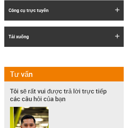
igus
Công cụ trực tuyến
igus
Tải xuống
Tư vấn
Tôi sẽ rất vui được trả lời trực tiếp
các câu hỏi của bạn