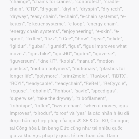
“chainge”, “chains for cranes”, “conprotect”, “cradle-
chain”, “CTD”, “drygear”, “drylin”, “dryspin”, “dry-tech”,
“dryway”, “easy chain”, “e-chain”, “e-chain systems”, “e-
ketten”, “e-kettensysteme”, “e-loop”, “energy chain”,
“energy chain systems”, “enjoyneering”, “e-skin”, “e-
spool”, “fixflex”, “flizz”, “i.Cee”, “ibow”, “igear”, “iglide”,
“iglidur”, “igubal”, “igumid”, “igus”, “igus improves what
moves”, “igus:bike”, “igusGO”, “igutex”, “iguverse”,
“iguversum”, “kineKIT”, “kopla”, “manus”, “motion
plastics”, “motion polymers”, “motionary”, “plastics for
longer life”, “polymore”, “print2mold”, “Rawbot”, “RBTX”,
“RCYL”, “readycable”, “readychain”, “ReBeL”, “ReCyycle”,
“reguse”, “robolink”, “Rohbot”, “savfe”, “speedigus”,
“superwise”, “take the dryway”, “tribofilament”,
“tribotape”, “triflex”, “twisterchain”, “when it moves, igus
improves”, “xirodur”, “xiros” và “yes” là các nhãn hiệu đã
được bảo hộ hợp pháp của igus® SE & Co. KG, Cologne,
tại Cộng hòa Liên bang Đức cũng như tại nhiều quốc
gia và khu vực pháp lý quốc tế trên toàn cầu. Danh