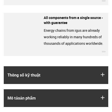
igu
All components from a single source -
with guarantee
Energy chains from igus are already
working reliably in many hundreds of
thousands of applications worldwide.
igu
igus
Thông số kỹ thuật
igus
Mô tả­sản phẩm