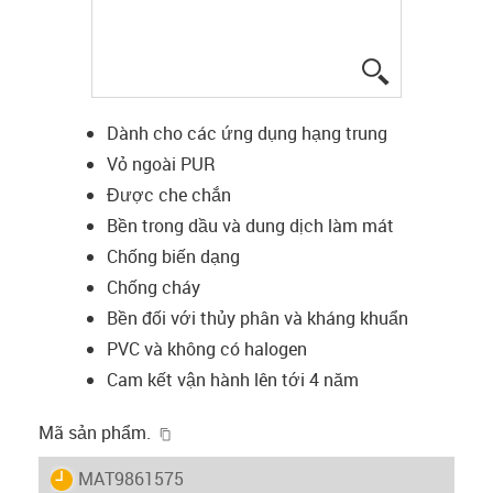
igus-icon-lup
Dành cho các ứng dụng hạng trung
Vỏ ngoài PUR
Được che chắn
Bền trong dầu và dung dịch làm mát
Chống biến dạng
Chống cháy
Bền đối với thủy phân và kháng khuẩn
PVC và không có halogen
Cam kết vận hành lên tới 4 năm
igus-icon-copy-clipboard
Mã sản phẩm.
igus-icon-lieferzeit
MAT9861575