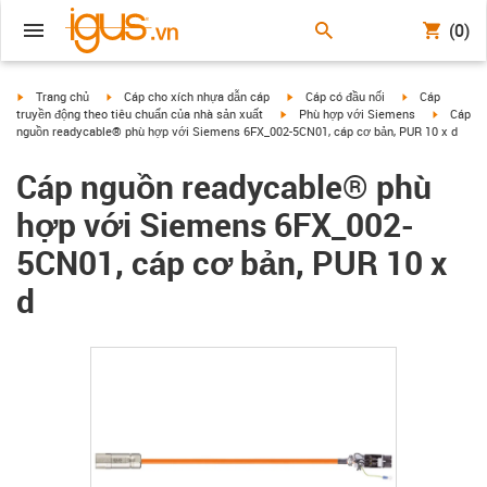
(0)
igus-icon-arrow-right
igus-icon-arrow-right
igus-icon-arrow-right
igus-icon-arrow
Trang chủ
Cáp cho xích nhựa dẫn cáp
Cáp có đầu nối
Cáp
igus-icon-arrow-right
igus-icon
truyền động theo tiêu chuẩn của nhà sản xuất
Phù hợp với Siemens
Cáp
nguồn readycable® phù hợp với Siemens 6FX_002-5CN01, cáp cơ bản, PUR 10 x d
Cáp nguồn readycable® phù
hợp với Siemens 6FX_002-
5CN01, cáp cơ bản, PUR 10 x
d