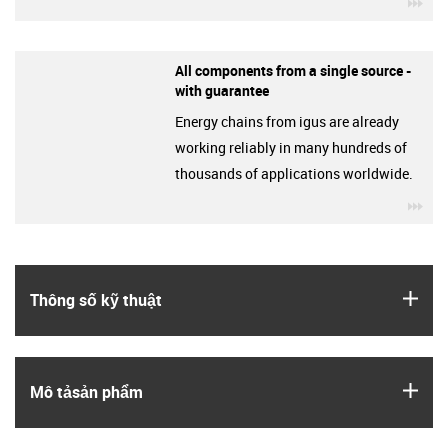
igu
All components from a single source -
with guarantee
Energy chains from igus are already
working reliably in many hundreds of
thousands of applications worldwide.
igu
igus
Thông số kỹ thuật
igus
Mô tả­sản phẩm