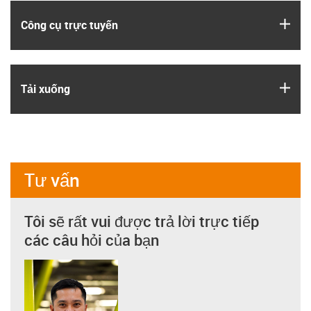
igus
Công cụ trực tuyến
igus
Tải xuống
Tư vấn
Tôi sẽ rất vui được trả lời trực tiếp
các câu hỏi của bạn