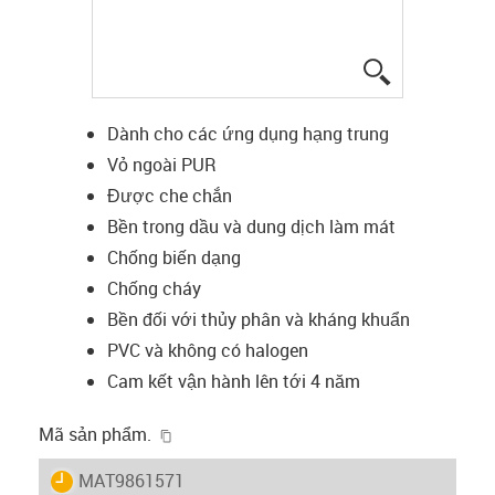
igus-icon-lup
Dành cho các ứng dụng hạng trung
Vỏ ngoài PUR
Được che chắn
Bền trong dầu và dung dịch làm mát
Chống biến dạng
Chống cháy
Bền đối với thủy phân và kháng khuẩn
PVC và không có halogen
Cam kết vận hành lên tới 4 năm
igus-icon-copy-clipboard
Mã sản phẩm.
igus-icon-lieferzeit
MAT9861571