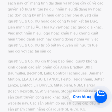
sách này chỉ mang tính đại diện và không đầy đủ về các
quyền sở hữu trí tuệ (ví dụ: nhãn hiệu đã đăng ký hoặc
các đơn đăng ký nhãn hiệu đang chờ phê duyệt) của
igus® SE & Co. KG hoặc các công ty liên kết tại Đức,
Liên minh Châu Âu, Hoa Kỳ và/hoặc các quốc gia khác.
Việc một nhãn hiệu, logo hoặc khẩu hiệu không xuất
hiện trong danh sách này không đồng nghĩa với việc
igus® SE & Co. KG từ bỏ bất kỳ quyền sở hữu trí tuệ
nào đối với các tài sản đó.
igus® SE & Co. KG xin thông báo rằng igus® không
kinh doanh các sản phẩm của Allen Bradley, B&R,
Baumüller, Beckhoff, Lahr, Control Techniques, Danaher
Motion, ELAU, FAGOR, FANUC, Festo, Heidenhain, Jetter,
Lenze, LinMot, LTi DRiVES, Mitsubishi, NUM, Parker,
Bosch Rexroth, SEW, Siemens, Stöber hoặc bất kỳ nhà
Chat hỗ trợ
sản xuất truyền động nào khác được đề cập trên
website này. Các sản phẩm do igus® cung cấp đều là
sản phẩm chính hãng của igus® SE & Co. KG.