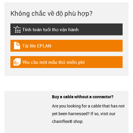
Không chắc về độ phù hợp?
Tính toán tuổi thọ vận hành
igus-icon-lebensdauerrechner
Tải file EPLAN
igus-icon-download-plan
Yêu cầu một mẫu thử miễn phí
igus-icon-gratismuster
Buy a cable without a connector?
Are you looking for a cable that has not
yet been harnessed? If so, visit our
chainflex® shop.