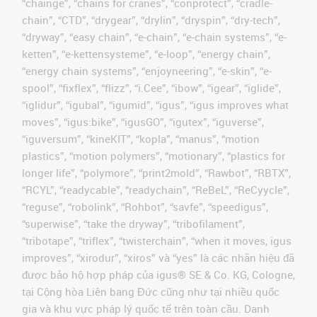
“chainge”, “chains for cranes”, “conprotect”, “cradle-
chain”, “CTD”, “drygear”, “drylin”, “dryspin”, “dry-tech”,
“dryway”, “easy chain”, “e-chain”, “e-chain systems”, “e-
ketten”, “e-kettensysteme”, “e-loop”, “energy chain”,
“energy chain systems”, “enjoyneering”, “e-skin”, “e-
spool”, “fixflex”, “flizz”, “i.Cee”, “ibow”, “igear”, “iglide”,
“iglidur”, “igubal”, “igumid”, “igus”, “igus improves what
moves”, “igus:bike”, “igusGO”, “igutex”, “iguverse”,
“iguversum”, “kineKIT”, “kopla”, “manus”, “motion
plastics”, “motion polymers”, “motionary”, “plastics for
longer life”, “polymore”, “print2mold”, “Rawbot”, “RBTX”,
“RCYL”, “readycable”, “readychain”, “ReBeL”, “ReCyycle”,
“reguse”, “robolink”, “Rohbot”, “savfe”, “speedigus”,
“superwise”, “take the dryway”, “tribofilament”,
“tribotape”, “triflex”, “twisterchain”, “when it moves, igus
improves”, “xirodur”, “xiros” và “yes” là các nhãn hiệu đã
được bảo hộ hợp pháp của igus® SE & Co. KG, Cologne,
tại Cộng hòa Liên bang Đức cũng như tại nhiều quốc
gia và khu vực pháp lý quốc tế trên toàn cầu. Danh