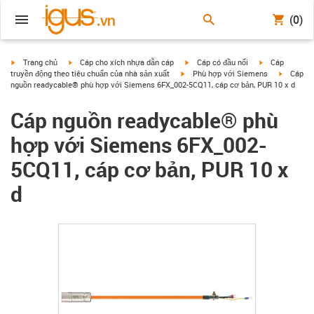
(0)
igus-icon-arrow-right
igus-icon-arrow-right
igus-icon-arrow-right
igus-icon-arrow
Trang chủ
Cáp cho xích nhựa dẫn cáp
Cáp có đầu nối
Cáp
igus-icon-arrow-right
igus-icon
truyền động theo tiêu chuẩn của nhà sản xuất
Phù hợp với Siemens
Cáp
nguồn readycable® phù hợp với Siemens 6FX_002-5CQ11, cáp cơ bản, PUR 10 x d
Cáp nguồn readycable® phù
hợp với Siemens 6FX_002-
5CQ11, cáp cơ bản, PUR 10 x
d