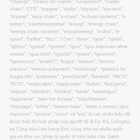
“chainge”, “chains for cranes”, “conprotect”, “cradle-
chain”, “CTD”, “drygear”, “drylin”, “dryspin”, “dry-tech”,
“dryway”, “easy chain”, “e-chain”, “e-chain systems”, “e-
ketten”, “e-kettensysteme”, “e-loop”, “energy chain”,
“energy chain systems”, “enjoyneering”, “e-skin”, “e-
spool”, “fixflex”, “flizz”, “i.Cee”, “ibow”, “igear”, “iglide”,
“iglidur”, “igubal”, “igumid”, “igus”, “igus improves what
moves”, “igus:bike”, “igusGO”, “igutex”, “iguverse”,
“iguversum”, “kineKIT”, “kopla”, “manus”, “motion
plastics”, “motion polymers”, “motionary”, “plastics for
longer life”, “polymore”, “print2mold”, “Rawbot”, “RBTX”,
“RCYL”, “readycable”, “readychain”, “ReBeL”, “ReCyycle”,
“reguse”, “robolink”, “Rohbot”, “savfe”, “speedigus”,
“superwise”, “take the dryway”, “tribofilament”,
“tribotape”, “triflex”, “twisterchain”, “when it moves, igus
improves”, “xirodur”, “xiros” và “yes” là các nhãn hiệu đã
được bảo hộ hợp pháp của igus® SE & Co. KG, Cologne,
tại Cộng hòa Liên bang Đức cũng như tại nhiều quốc
gia và khu vực pháp lý quốc tế trên toàn cầu. Danh