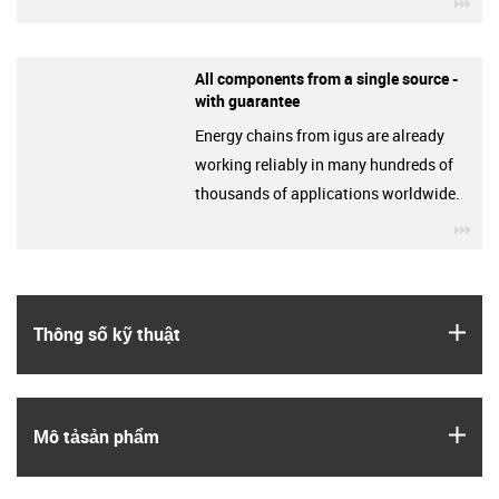
igu
All components from a single source -
with guarantee
Energy chains from igus are already
working reliably in many hundreds of
thousands of applications worldwide.
igu
igus
Thông số kỹ thuật
igus
Mô tả­sản phẩm