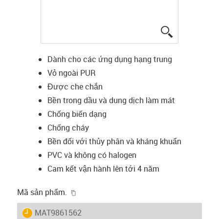
igus-icon-lup
Dành cho các ứng dụng hạng trung
Vỏ ngoài PUR
Được che chắn
Bền trong dầu và dung dịch làm mát
Chống biến dạng
Chống cháy
Bền đối với thủy phân và kháng khuẩn
PVC và không có halogen
Cam kết vận hành lên tới 4 năm
igus-icon-copy-clipboard
Mã sản phẩm.
igus-icon-lieferzeit
MAT9861562