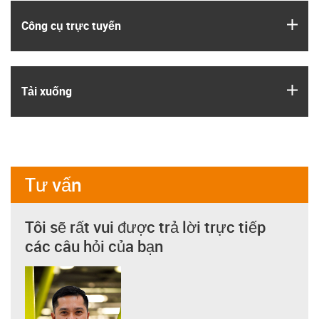
igus
Công cụ trực tuyến
igus
Tải xuống
Tư vấn
Tôi sẽ rất vui được trả lời trực tiếp
các câu hỏi của bạn