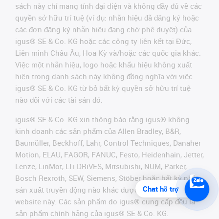
sách này chỉ mang tính đại diện và không đầy đủ về các
quyền sở hữu trí tuệ (ví dụ: nhãn hiệu đã đăng ký hoặc
các đơn đăng ký nhãn hiệu đang chờ phê duyệt) của
igus® SE & Co. KG hoặc các công ty liên kết tại Đức,
Liên minh Châu Âu, Hoa Kỳ và/hoặc các quốc gia khác.
Việc một nhãn hiệu, logo hoặc khẩu hiệu không xuất
hiện trong danh sách này không đồng nghĩa với việc
igus® SE & Co. KG từ bỏ bất kỳ quyền sở hữu trí tuệ
nào đối với các tài sản đó.
igus® SE & Co. KG xin thông báo rằng igus® không
kinh doanh các sản phẩm của Allen Bradley, B&R,
Baumüller, Beckhoff, Lahr, Control Techniques, Danaher
Motion, ELAU, FAGOR, FANUC, Festo, Heidenhain, Jetter,
Lenze, LinMot, LTi DRiVES, Mitsubishi, NUM, Parker,
Bosch Rexroth, SEW, Siemens, Stöber hoặc bất kỳ nhà
Chat hỗ trợ
sản xuất truyền động nào khác được đề cập trên
website này. Các sản phẩm do igus® cung cấp đều là
sản phẩm chính hãng của igus® SE & Co. KG.