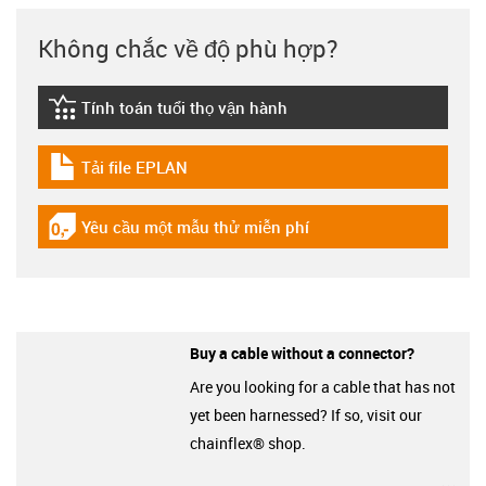
Không chắc về độ phù hợp?
Tính toán tuổi thọ vận hành
igus-icon-lebensdauerrechner
Tải file EPLAN
igus-icon-download-plan
Yêu cầu một mẫu thử miễn phí
igus-icon-gratismuster
Buy a cable without a connector?
Are you looking for a cable that has not
yet been harnessed? If so, visit our
chainflex® shop.