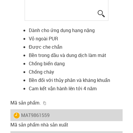
igus-icon-lup
Dành cho ứng dụng hạng nặng
Vỏ ngoài PUR
Được che chắn
Bền trong dầu và dung dịch làm mát
Chống biến dạng
Chống cháy
Bền đối với thủy phân và kháng khuẩn
Cam kết vận hành lên tới 4 năm
igus-icon-copy-clipboard
Mã sản phẩm.
igus-icon-lieferzeit
MAT9861559
Mã sản phẩm nhà sản xuất