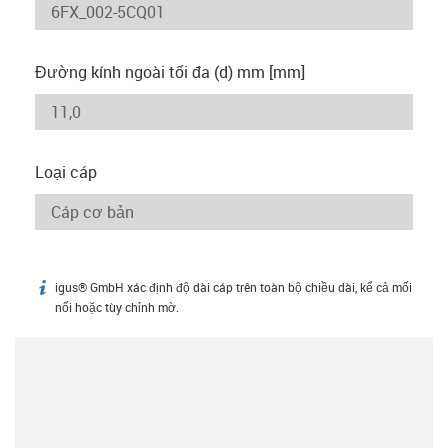
Đường kính ngoài tối đa (d) mm [mm]
Loại cáp
igus® GmbH xác định độ dài cáp trên toàn bộ chiều dài, kể cả mối
igus-icon-info
nối hoặc tùy chỉnh mờ.