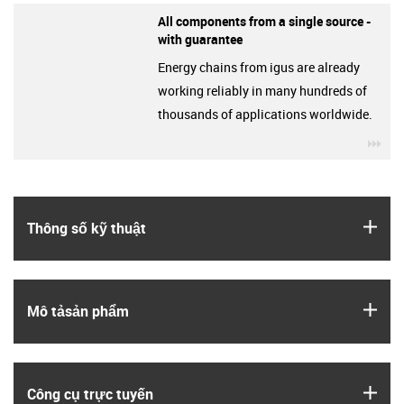
All components from a single source -
with guarantee
Energy chains from igus are already
working reliably in many hundreds of
thousands of applications worldwide.
igu
igus
Thông số kỹ thuật
igus
Mô tả­sản phẩm
igus
Công cụ trực tuyến