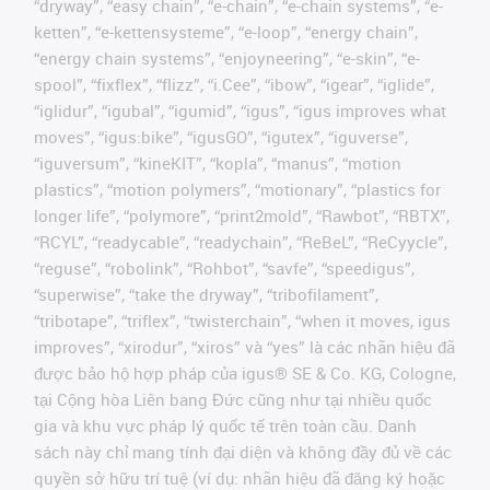
“dryway”, “easy chain”, “e-chain”, “e-chain systems”, “e-
ketten”, “e-kettensysteme”, “e-loop”, “energy chain”,
“energy chain systems”, “enjoyneering”, “e-skin”, “e-
spool”, “fixflex”, “flizz”, “i.Cee”, “ibow”, “igear”, “iglide”,
“iglidur”, “igubal”, “igumid”, “igus”, “igus improves what
moves”, “igus:bike”, “igusGO”, “igutex”, “iguverse”,
“iguversum”, “kineKIT”, “kopla”, “manus”, “motion
plastics”, “motion polymers”, “motionary”, “plastics for
longer life”, “polymore”, “print2mold”, “Rawbot”, “RBTX”,
“RCYL”, “readycable”, “readychain”, “ReBeL”, “ReCyycle”,
“reguse”, “robolink”, “Rohbot”, “savfe”, “speedigus”,
“superwise”, “take the dryway”, “tribofilament”,
“tribotape”, “triflex”, “twisterchain”, “when it moves, igus
improves”, “xirodur”, “xiros” và “yes” là các nhãn hiệu đã
được bảo hộ hợp pháp của igus® SE & Co. KG, Cologne,
tại Cộng hòa Liên bang Đức cũng như tại nhiều quốc
gia và khu vực pháp lý quốc tế trên toàn cầu. Danh
sách này chỉ mang tính đại diện và không đầy đủ về các
quyền sở hữu trí tuệ (ví dụ: nhãn hiệu đã đăng ký hoặc