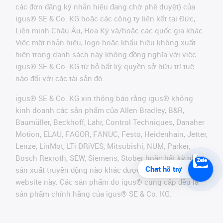
các đơn đăng ký nhãn hiệu đang chờ phê duyệt) của
igus® SE & Co. KG hoặc các công ty liên kết tại Đức,
Liên minh Châu Âu, Hoa Kỳ và/hoặc các quốc gia khác.
Việc một nhãn hiệu, logo hoặc khẩu hiệu không xuất
hiện trong danh sách này không đồng nghĩa với việc
igus® SE & Co. KG từ bỏ bất kỳ quyền sở hữu trí tuệ
nào đối với các tài sản đó.
igus® SE & Co. KG xin thông báo rằng igus® không
kinh doanh các sản phẩm của Allen Bradley, B&R,
Baumüller, Beckhoff, Lahr, Control Techniques, Danaher
Motion, ELAU, FAGOR, FANUC, Festo, Heidenhain, Jetter,
Lenze, LinMot, LTi DRiVES, Mitsubishi, NUM, Parker,
Bosch Rexroth, SEW, Siemens, Stöber hoặc bất kỳ nhà
Chat hỗ trợ
sản xuất truyền động nào khác được đề cập trên
website này. Các sản phẩm do igus® cung cấp đều là
sản phẩm chính hãng của igus® SE & Co. KG.