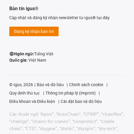
Bản tin igus®
Cập nhật và đăng ký nhận newsletter từ igus® tại đây.
Đăng ký nhận bản tin
Ngôn ngữ:
Tiếng Việt
Quốc gia:
Việt Nam
©
igus, 2026
Bảo vệ dữ liệu
Chính sách cookie
Quy định thủ tục
Thông tin pháp lý (Imprint)
Điều khoản và Điều kiện
Cài đặt bảo vệ dữ liệu
Các thuật ngữ “Apiro”, “AutoChain”, “CFRIP”, “chainflex”,
“chainge”, “chains for cranes”, “conprotect”, “cradle-
chain”, “CTD”, “drygear”, “drylin”, “dryspin”, “dry-tech”,