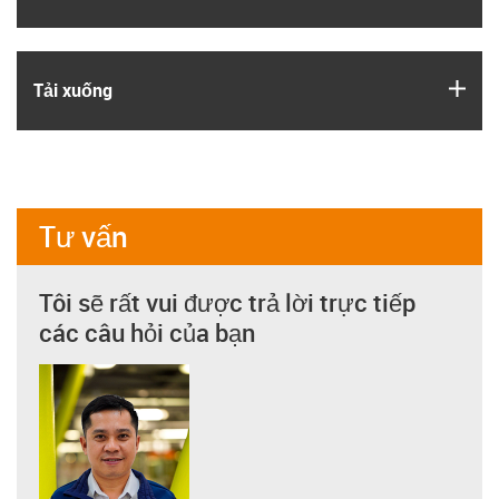
igus
Tải xuống
Tư vấn
Tôi sẽ rất vui được trả lời trực tiếp
các câu hỏi của bạn