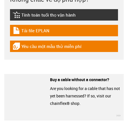
Tính toán tuổi thọ vận hành
igus-icon-lebensdauerrechner
Tải file EPLAN
igus-icon-download-plan
Yêu cầu một mẫu thử miễn phí
igus-icon-gratismuster
Buy a cable without a connector?
Are you looking for a cable that has not
yet been harnessed? If so, visit our
chainflex® shop.
igu