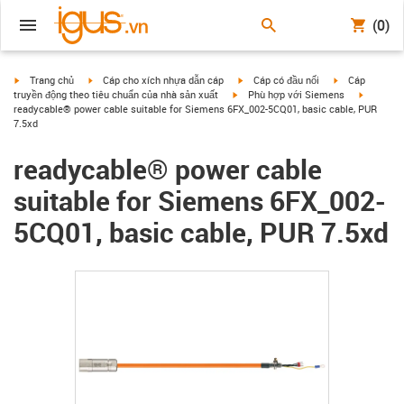
(0)
igus-icon-arrow-right
igus-icon-arrow-right
igus-icon-arrow-right
igus-icon-arrow
Trang chủ
Cáp cho xích nhựa dẫn cáp
Cáp có đầu nối
Cáp
igus-icon-arrow-right
igus-icon
truyền động theo tiêu chuẩn của nhà sản xuất
Phù hợp với Siemens
readycable® power cable suitable for Siemens 6FX_002-5CQ01, basic cable, PUR
7.5xd
readycable® power cable
suitable for Siemens 6FX_002-
5CQ01, basic cable, PUR 7.5xd