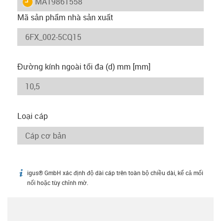
igus-icon-lieferzeit
MAT9861558
Mã sản phẩm nhà sản xuất
Đường kính ngoài tối đa (d) mm [mm]
Loại cáp
igus® GmbH xác định độ dài cáp trên toàn bộ chiều dài, kể cả mối
igus-icon-info
nối hoặc tùy chỉnh mờ.