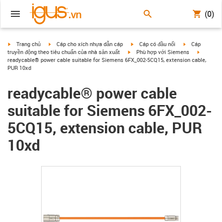
(0)
igus-icon-arrow-right
igus-icon-arrow-right
igus-icon-arrow-right
igus-icon-arrow
Trang chủ
Cáp cho xích nhựa dẫn cáp
Cáp có đầu nối
Cáp
igus-icon-arrow-right
igus-icon
truyền động theo tiêu chuẩn của nhà sản xuất
Phù hợp với Siemens
readycable® power cable suitable for Siemens 6FX_002-5CQ15, extension cable,
PUR 10xd
readycable® power cable
suitable for Siemens 6FX_002-
5CQ15, extension cable, PUR
10xd