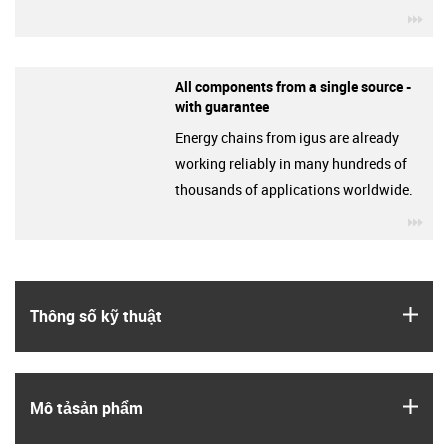
igu
All components from a single source -
with guarantee
Energy chains from igus are already
working reliably in many hundreds of
thousands of applications worldwide.
igu
igus
Thông số kỹ thuật
igus
Mô tả­sản phẩm