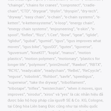
“chainge”, “chains for cranes”, “conprotect”, “cradle-
chain”, “CTD”, “drygear”, “drylin”, “dryspin”, “dry-tech”,
“dryway”, “easy chain”, “e-chain”, “e-chain systems”, “e-
ketten”, “e-kettensysteme”, “e-loop”, “energy chain”,
“energy chain systems”, “enjoyneering”, “e-skin”, “e-
spool”, “fixflex”, “flizz”, “i.Cee”, “ibow”, “igear”, “iglide”,
“iglidur”, “igubal”, “igumid”, “igus”, “igus improves what
moves”, “igus:bike”, “igusGO”, “igutex”, “iguverse”,
“iguversum”, “kineKIT”, “kopla”, “manus”, “motion
plastics”, “motion polymers”, “motionary”, “plastics for
longer life”, “polymore”, “print2mold”, “Rawbot”, “RBTX”,
“RCYL”, “readycable”, “readychain”, “ReBeL”, “ReCyycle”,
“reguse”, “robolink”, “Rohbot”, “savfe”, “speedigus”,
“superwise”, “take the dryway”, “tribofilament”,
“tribotape”, “triflex”, “twisterchain”, “when it moves, igus
improves”, “xirodur”, “xiros” và “yes” là các nhãn hiệu đã
được bảo hộ hợp pháp của igus® SE & Co. KG, Cologne,
tại Cộng hòa Liên bang Đức cũng như tại nhiều quốc