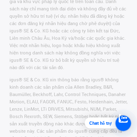
gia và khu vực pháp lý quốc tế trên toàn cầu. Danh
sách này chỉ mang tính đại diện và không đầy đủ về các
quyền sở hữu trí tuệ (ví dụ: nhãn hiệu đã đăng ký hoặc
các đơn đăng ký nhãn hiệu đang chờ phê duyệt) của
igus® SE & Co. KG hoặc các công ty liên kết tại Đức,
Liên minh Châu Âu, Hoa Kỳ và/hoặc các quốc gia khác.
Việc một nhãn hiệu, logo hoặc khẩu hiệu không xuất
hiện trong danh sách này không đồng nghĩa với việc
igus® SE & Co. KG từ bỏ bất kỳ quyền sở hữu trí tuệ
nào đối với các tài sản đó.
igus® SE & Co. KG xin thông báo rằng igus® không
kinh doanh các sản phẩm của Allen Bradley, B&R,
Baumüller, Beckhoff, Lahr, Control Techniques, Danaher
Motion, ELAU, FAGOR, FANUC, Festo, Heidenhain, Jetter,
Lenze, LinMot, LTi DRiVES, Mitsubishi, NUM, Parker,
Bosch Rexroth, SEW, Siemens, Stöber hoặc bất kỳ nhà
Chat hỗ trợ
sản xuất truyền động nào khác được đề cập trên
website này. Các sản phẩm do igus® cung cấp đều là