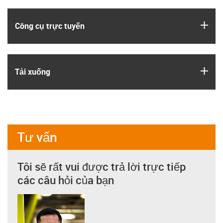
igus
Công cụ trực tuyến
igus
Tải xuống
Tư vấn
Tôi sẽ rất vui được trả lời trực tiếp
các câu hỏi của bạn