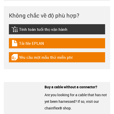
Không chắc về độ phù hợp?
Tính toán tuổi thọ vận hành
igus-icon-lebensdauerrechner
Tải file EPLAN
igus-icon-download-plan
Yêu cầu một mẫu thử miễn phí
igus-icon-gratismuster
Buy a cable without a connector?
Are you looking for a cable that has not
yet been harnessed? If so, visit our
chainflex® shop.