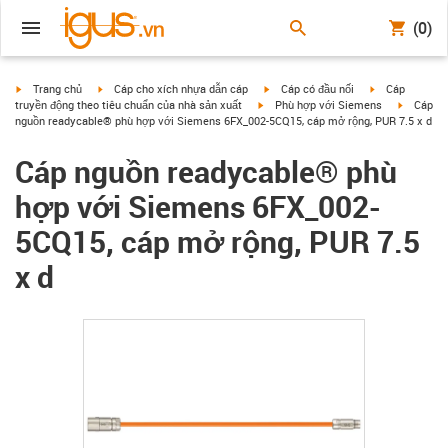
(0)
igus-icon-arrow-right
igus-icon-arrow-right
igus-icon-arrow-right
igus-icon-arrow
Trang chủ
Cáp cho xích nhựa dẫn cáp
Cáp có đầu nối
Cáp
igus-icon-arrow-right
igus-icon
truyền động theo tiêu chuẩn của nhà sản xuất
Phù hợp với Siemens
Cáp
nguồn readycable® phù hợp với Siemens 6FX_002-5CQ15, cáp mở rộng, PUR 7.5 x d
Cáp nguồn readycable® phù
hợp với Siemens 6FX_002-
5CQ15, cáp mở rộng, PUR 7.5
x d