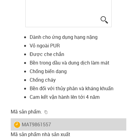
igus-icon-lup
Dành cho ứng dụng hạng nặng
Vỏ ngoài PUR
Được che chắn
Bền trong dầu và dung dịch làm mát
Chống biến dạng
Chống cháy
Bền đối với thủy phân và kháng khuẩn
Cam kết vận hành lên tới 4 năm
igus-icon-copy-clipboard
Mã sản phẩm.
igus-icon-lieferzeit
MAT9861557
Mã sản phẩm nhà sản xuất