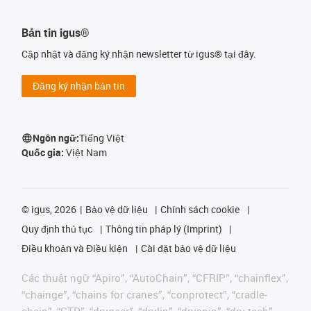
Bản tin igus®
Cập nhật và đăng ký nhận newsletter từ igus® tại đây.
Đăng ký nhận bản tin
Ngôn ngữ:
Tiếng Việt
Quốc gia:
Việt Nam
©
igus, 2026
Bảo vệ dữ liệu
Chính sách cookie
Quy định thủ tục
Thông tin pháp lý (Imprint)
Điều khoản và Điều kiện
Cài đặt bảo vệ dữ liệu
Các thuật ngữ “Apiro”, “AutoChain”, “CFRIP”, “chainflex”,
“chainge”, “chains for cranes”, “conprotect”, “cradle-