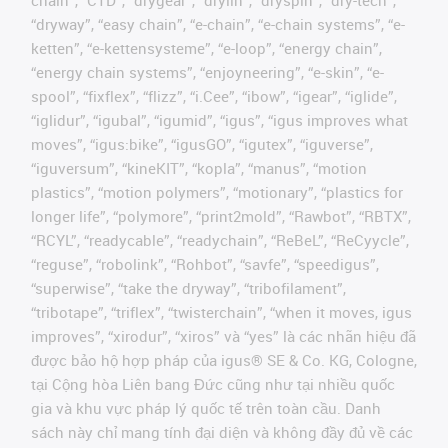
chain”, “CTD”, “drygear”, “drylin”, “dryspin”, “dry-tech”,
“dryway”, “easy chain”, “e-chain”, “e-chain systems”, “e-
ketten”, “e-kettensysteme”, “e-loop”, “energy chain”,
“energy chain systems”, “enjoyneering”, “e-skin”, “e-
spool”, “fixflex”, “flizz”, “i.Cee”, “ibow”, “igear”, “iglide”,
“iglidur”, “igubal”, “igumid”, “igus”, “igus improves what
moves”, “igus:bike”, “igusGO”, “igutex”, “iguverse”,
“iguversum”, “kineKIT”, “kopla”, “manus”, “motion
plastics”, “motion polymers”, “motionary”, “plastics for
longer life”, “polymore”, “print2mold”, “Rawbot”, “RBTX”,
“RCYL”, “readycable”, “readychain”, “ReBeL”, “ReCyycle”,
“reguse”, “robolink”, “Rohbot”, “savfe”, “speedigus”,
“superwise”, “take the dryway”, “tribofilament”,
“tribotape”, “triflex”, “twisterchain”, “when it moves, igus
improves”, “xirodur”, “xiros” và “yes” là các nhãn hiệu đã
được bảo hộ hợp pháp của igus® SE & Co. KG, Cologne,
tại Cộng hòa Liên bang Đức cũng như tại nhiều quốc
gia và khu vực pháp lý quốc tế trên toàn cầu. Danh
sách này chỉ mang tính đại diện và không đầy đủ về các