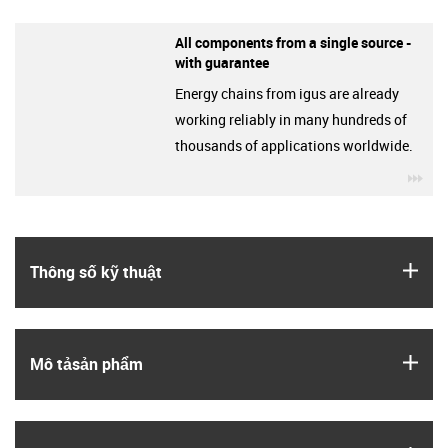
All components from a single source -
with guarantee
Energy chains from igus are already
working reliably in many hundreds of
thousands of applications worldwide.
igu
igus
Thông số kỹ thuật
igus
Mô tả­sản phẩm