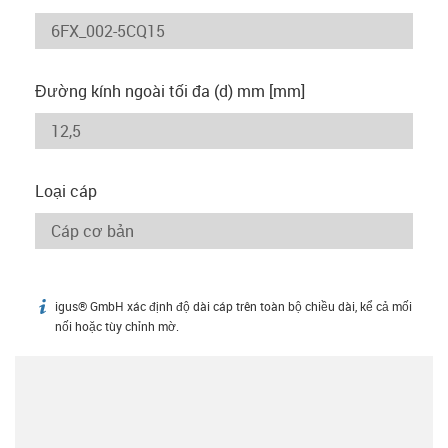
Đường kính ngoài tối đa (d) mm [mm]
Loại cáp
igus® GmbH xác định độ dài cáp trên toàn bộ chiều dài, kể cả mối
igus-icon-info
nối hoặc tùy chỉnh mờ.