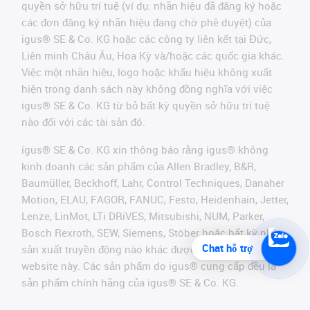
quyền sở hữu trí tuệ (ví dụ: nhãn hiệu đã đăng ký hoặc
các đơn đăng ký nhãn hiệu đang chờ phê duyệt) của
igus® SE & Co. KG hoặc các công ty liên kết tại Đức,
Liên minh Châu Âu, Hoa Kỳ và/hoặc các quốc gia khác.
Việc một nhãn hiệu, logo hoặc khẩu hiệu không xuất
hiện trong danh sách này không đồng nghĩa với việc
igus® SE & Co. KG từ bỏ bất kỳ quyền sở hữu trí tuệ
nào đối với các tài sản đó.
igus® SE & Co. KG xin thông báo rằng igus® không
kinh doanh các sản phẩm của Allen Bradley, B&R,
Baumüller, Beckhoff, Lahr, Control Techniques, Danaher
Motion, ELAU, FAGOR, FANUC, Festo, Heidenhain, Jetter,
Lenze, LinMot, LTi DRiVES, Mitsubishi, NUM, Parker,
Bosch Rexroth, SEW, Siemens, Stöber hoặc bất kỳ nhà
Chat hỗ trợ
sản xuất truyền động nào khác được đề cập trên
website này. Các sản phẩm do igus® cung cấp đều là
sản phẩm chính hãng của igus® SE & Co. KG.