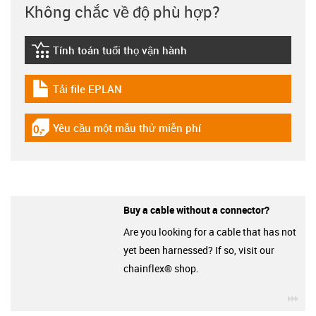
Không chắc về độ phù hợp?
Tính toán tuổi thọ vận hành
igus-icon-lebensdauerrechner
Tải file EPLAN
igus-icon-download-plan
Yêu cầu một mẫu thử miễn phí
igus-icon-gratismuster
Buy a cable without a connector?
Are you looking for a cable that has not
yet been harnessed? If so, visit our
chainflex® shop.
igu