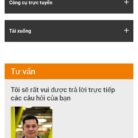
igus
Công cụ trực tuyến
igus
Tải xuống
Tư vấn
Tôi sẽ rất vui được trả lời trực tiếp
các câu hỏi của bạn