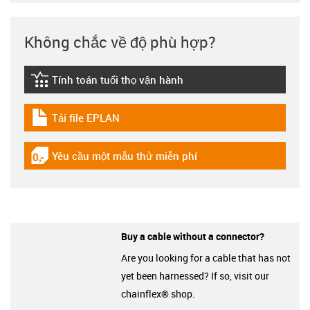
Không chắc về độ phù hợp?
Tính toán tuổi thọ vận hành
igus-icon-lebensdauerrechner
Tải file EPLAN
igus-icon-download-plan
Yêu cầu một mẫu thử miễn phí
igus-icon-gratismuster
Buy a cable without a connector?
Are you looking for a cable that has not
yet been harnessed? If so, visit our
chainflex® shop.