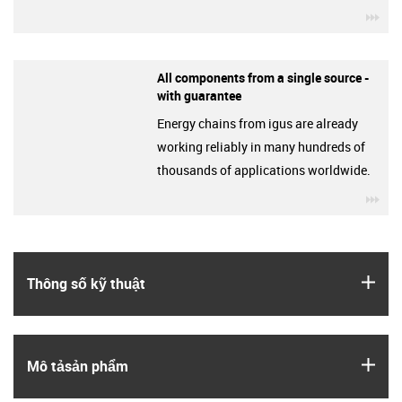
igu
All components from a single source -
with guarantee
Energy chains from igus are already
working reliably in many hundreds of
thousands of applications worldwide.
igu
igus
Thông số kỹ thuật
igus
Mô tả­sản phẩm