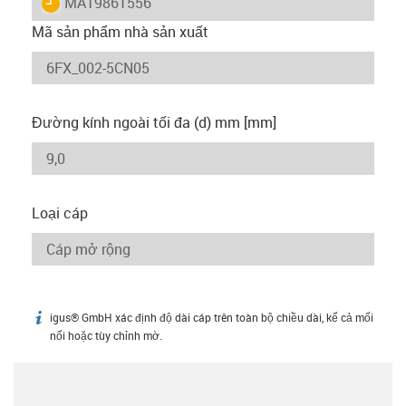
igus-icon-lieferzeit
MAT9861556
Mã sản phẩm nhà sản xuất
Đường kính ngoài tối đa (d) mm [mm]
Loại cáp
igus® GmbH xác định độ dài cáp trên toàn bộ chiều dài, kể cả mối
igus-icon-info
nối hoặc tùy chỉnh mờ.