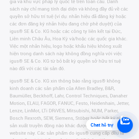
gia và khu vực pháp lý quốc tế trên toàn cầu. Danh
sách này chỉ mang tính đại diện và không đầy đủ về các
quyền sở hữu trí tuệ (ví dụ: nhãn hiệu đã đăng ký hoặc
các đơn đăng ký nhãn hiệu đang chờ phê duyệt) của
igus® SE & Co. KG hoặc các công ty liên kết tại Đức,
Liên minh Châu Âu, Hoa Kỳ và/hoặc các quốc gia khác.
Việc một nhãn hiệu, logo hoặc khẩu hiệu không xuất
hiện trong danh sách này không đồng nghĩa với việc
igus® SE & Co. KG từ bỏ bất kỳ quyền sở hữu trí tuệ
nào đối với các tài sản đó.
igus® SE & Co. KG xin thông báo rằng igus® không
kinh doanh các sản phẩm của Allen Bradley, B&R,
Baumüller, Beckhoff, Lahr, Control Techniques, Danaher
Motion, ELAU, FAGOR, FANUC, Festo, Heidenhain, Jetter,
Lenze, LinMot, LTi DRiVES, Mitsubishi, NUM, Parker,
Bosch Rexroth, SEW, Siemens, Stöber hoặc bất kỳ nhà
Chat hỗ trợ
sản xuất truyền động nào khác được đề cập trên
website này. Các sản phẩm do igus® cung cấp đều là