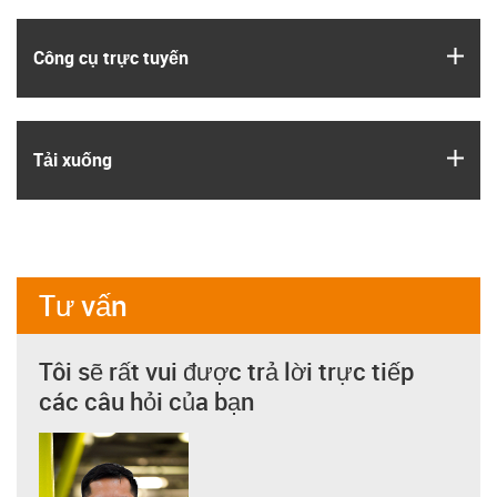
igus
Công cụ trực tuyến
igus
Tải xuống
Tư vấn
Tôi sẽ rất vui được trả lời trực tiếp
các câu hỏi của bạn