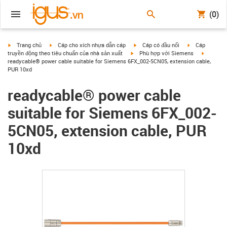
(0)
igus-icon-arrow-right
igus-icon-arrow-right
igus-icon-arrow-right
igus-icon-arrow
Trang chủ
Cáp cho xích nhựa dẫn cáp
Cáp có đầu nối
Cáp
igus-icon-arrow-right
igus-icon
truyền động theo tiêu chuẩn của nhà sản xuất
Phù hợp với Siemens
readycable® power cable suitable for Siemens 6FX_002-5CN05, extension cable,
PUR 10xd
readycable® power cable
suitable for Siemens 6FX_002-
5CN05, extension cable, PUR
10xd