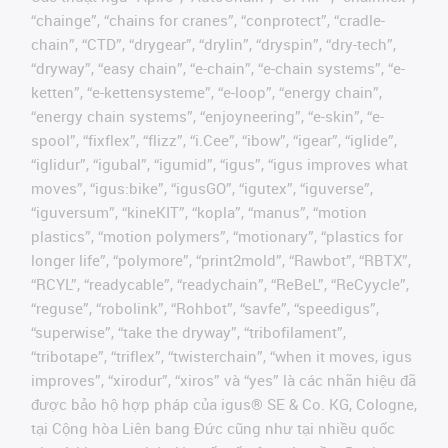
“chainge”, “chains for cranes”, “conprotect”, “cradle-
chain”, “CTD”, “drygear”, “drylin”, “dryspin”, “dry-tech”,
“dryway”, “easy chain”, “e-chain”, “e-chain systems”, “e-
ketten”, “e-kettensysteme”, “e-loop”, “energy chain”,
“energy chain systems”, “enjoyneering”, “e-skin”, “e-
spool”, “fixflex”, “flizz”, “i.Cee”, “ibow”, “igear”, “iglide”,
“iglidur”, “igubal”, “igumid”, “igus”, “igus improves what
moves”, “igus:bike”, “igusGO”, “igutex”, “iguverse”,
“iguversum”, “kineKIT”, “kopla”, “manus”, “motion
plastics”, “motion polymers”, “motionary”, “plastics for
longer life”, “polymore”, “print2mold”, “Rawbot”, “RBTX”,
“RCYL”, “readycable”, “readychain”, “ReBeL”, “ReCyycle”,
“reguse”, “robolink”, “Rohbot”, “savfe”, “speedigus”,
“superwise”, “take the dryway”, “tribofilament”,
“tribotape”, “triflex”, “twisterchain”, “when it moves, igus
improves”, “xirodur”, “xiros” và “yes” là các nhãn hiệu đã
được bảo hộ hợp pháp của igus® SE & Co. KG, Cologne,
tại Cộng hòa Liên bang Đức cũng như tại nhiều quốc