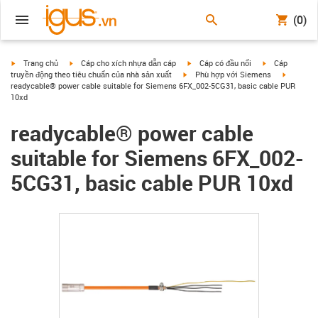
(0)
igus-icon-arrow-right
igus-icon-arrow-right
igus-icon-arrow-right
igus-icon-arrow
Trang chủ
Cáp cho xích nhựa dẫn cáp
Cáp có đầu nối
Cáp
igus-icon-arrow-right
igus-icon
truyền động theo tiêu chuẩn của nhà sản xuất
Phù hợp với Siemens
readycable® power cable suitable for Siemens 6FX_002-5CG31, basic cable PUR
10xd
readycable® power cable
suitable for Siemens 6FX_002-
5CG31, basic cable PUR 10xd