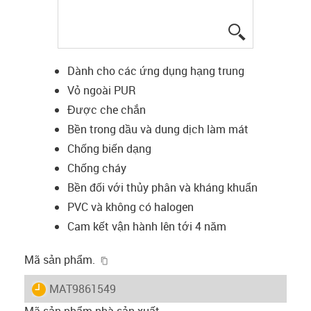
igus-icon-lup
Dành cho các ứng dụng hạng trung
Vỏ ngoài PUR
Được che chắn
Bền trong dầu và dung dịch làm mát
Chống biến dạng
Chống cháy
Bền đối với thủy phân và kháng khuẩn
PVC và không có halogen
Cam kết vận hành lên tới 4 năm
igus-icon-copy-clipboard
Mã sản phẩm.
igus-icon-lieferzeit
MAT9861549
Mã sản phẩm nhà sản xuất