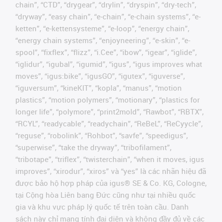
chain”, “CTD”, “drygear”, “drylin”, “dryspin”, “dry-tech”,
“dryway”, “easy chain”, “e-chain”, “e-chain systems”, “e-
ketten”, “e-kettensysteme”, “e-loop”, “energy chain”,
“energy chain systems”, “enjoyneering”, “e-skin”, “e-
spool”, “fixflex”, “flizz”, “i.Cee”, “ibow”, “igear”, “iglide”,
“iglidur”, “igubal”, “igumid”, “igus”, “igus improves what
moves”, “igus:bike”, “igusGO”, “igutex”, “iguverse”,
“iguversum”, “kineKIT”, “kopla”, “manus”, “motion
plastics”, “motion polymers”, “motionary”, “plastics for
longer life”, “polymore”, “print2mold”, “Rawbot”, “RBTX”,
“RCYL”, “readycable”, “readychain”, “ReBeL”, “ReCyycle”,
“reguse”, “robolink”, “Rohbot”, “savfe”, “speedigus”,
“superwise”, “take the dryway”, “tribofilament”,
“tribotape”, “triflex”, “twisterchain”, “when it moves, igus
improves”, “xirodur”, “xiros” và “yes” là các nhãn hiệu đã
được bảo hộ hợp pháp của igus® SE & Co. KG, Cologne,
tại Cộng hòa Liên bang Đức cũng như tại nhiều quốc
gia và khu vực pháp lý quốc tế trên toàn cầu. Danh
sách này chỉ mang tính đại diện và không đầy đủ về các