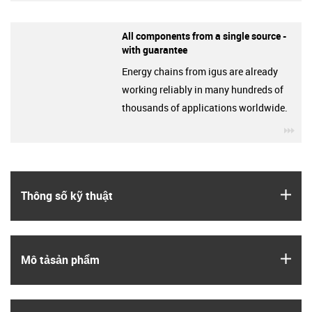
All components from a single source -
with guarantee
Energy chains from igus are already
working reliably in many hundreds of
thousands of applications worldwide.
igu
igus
Thông số kỹ thuật
igus
Mô tả­sản phẩm