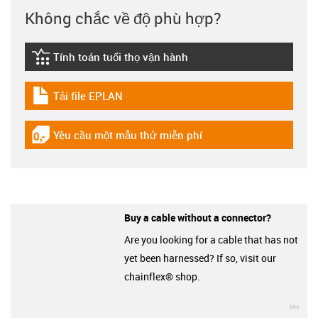
Không chắc về độ phù hợp?
Tính toán tuổi thọ vận hành
igus-icon-lebensdauerrechner
Tải file EPLAN
igus-icon-download-plan
Yêu cầu một mẫu thử miễn phí
igus-icon-gratismuster
Buy a cable without a connector?
Are you looking for a cable that has not
yet been harnessed? If so, visit our
chainflex® shop.
igu