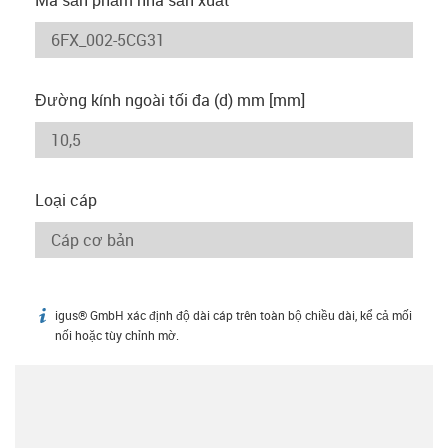
Đường kính ngoài tối đa (d) mm [mm]
Loại cáp
igus® GmbH xác định độ dài cáp trên toàn bộ chiều dài, kể cả mối
igus-icon-info
nối hoặc tùy chỉnh mờ.