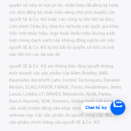
quyền sở hữu trí tuệ (ví dụ: nhãn hiệu đã đăng ký hoặc
các đơn đăng ký nhãn hiệu đang chờ phê duyệt) của
igus® SE & Co. KG hoặc các công ty liên kết tại Đức,
Liên minh Châu Âu, Hoa Kỳ và/hoặc các quốc gia khác.
Việc một nhãn hiệu, logo hoặc khẩu hiệu không xuất
hiện trong danh sách này không đồng nghĩa với việc
igus® SE & Co. KG từ bỏ bất kỳ quyền sở hữu trí tuệ
nào đối với các tài sản đó.
igus® SE & Co. KG xin thông báo rằng igus® không
kinh doanh các sản phẩm của Allen Bradley, B&R,
Baumüller, Beckhoff, Lahr, Control Techniques, Danaher
Motion, ELAU, FAGOR, FANUC, Festo, Heidenhain, Jetter,
Lenze, LinMot, LTi DRiVES, Mitsubishi, NUM, Parker,
Bosch Rexroth, SEW, Siemens, Stöber hoặc bất kỳ nhà
Chat hỗ trợ
sản xuất truyền động nào khác được đề cập trên
website này. Các sản phẩm do igus® cung cấp đều là
sản phẩm chính hãng của igus® SE & Co. KG.