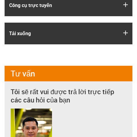
igus
Công cụ trực tuyến
igus
Tải xuống
Tư vấn
Tôi sẽ rất vui được trả lời trực tiếp
các câu hỏi của bạn