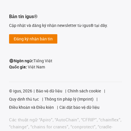
Bản tin igus®
Cập nhật và đăng ký nhận newsletter từ igus® tại đây.
Đăng ký nhận bản tin
Ngôn ngữ:
Tiếng Việt
Quốc gia:
Việt Nam
©
igus, 2026
Bảo vệ dữ liệu
Chính sách cookie
Quy định thủ tục
Thông tin pháp lý (Imprint)
Điều khoản và Điều kiện
Cài đặt bảo vệ dữ liệu
Các thuật ngữ “Apiro”, “AutoChain”, “CFRIP”, “chainflex”,
“chainge”, “chains for cranes”, “conprotect”, “cradle-