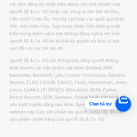
các đơn đăng ký nhãn hiệu đang chờ phê duyệt) của
igus® SE & Co. KG hoặc các công ty liên kết tại Đức,
Liên minh Châu Âu, Hoa Kỳ và/hoặc các quốc gia khác.
Việc một nhãn hiệu, logo hoặc khẩu hiệu không xuất
hiện trong danh sách này không đồng nghĩa với việc
igus® SE & Co. KG từ bỏ bất kỳ quyền sở hữu trí tuệ
nào đối với các tài sản đó.
igus® SE & Co. KG xin thông báo rằng igus® không
kinh doanh các sản phẩm của Allen Bradley, B&R,
Baumüller, Beckhoff, Lahr, Control Techniques, Danaher
Motion, ELAU, FAGOR, FANUC, Festo, Heidenhain, Jetter,
Lenze, LinMot, LTi DRiVES, Mitsubishi, NUM, Parker,
Bosch Rexroth, SEW, Siemens, Stöber hoặc bất kỳ nhà
Chat hỗ trợ
sản xuất truyền động nào khác được đề cập trên
website này. Các sản phẩm do igus® cung cấp đều là
sản phẩm chính hãng của igus® SE & Co. KG.