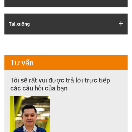
igus
Tải xuống
Tư vấn
Tôi sẽ rất vui được trả lời trực tiếp
các câu hỏi của bạn