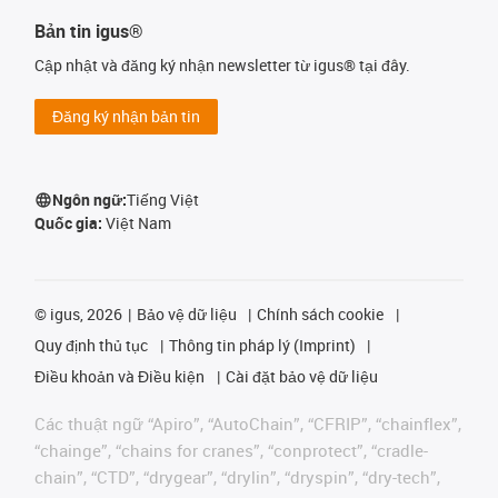
Bản tin igus®
Cập nhật và đăng ký nhận newsletter từ igus® tại đây.
Đăng ký nhận bản tin
Ngôn ngữ:
Tiếng Việt
Quốc gia:
Việt Nam
©
igus, 2026
Bảo vệ dữ liệu
Chính sách cookie
Quy định thủ tục
Thông tin pháp lý (Imprint)
Điều khoản và Điều kiện
Cài đặt bảo vệ dữ liệu
Các thuật ngữ “Apiro”, “AutoChain”, “CFRIP”, “chainflex”,
“chainge”, “chains for cranes”, “conprotect”, “cradle-
chain”, “CTD”, “drygear”, “drylin”, “dryspin”, “dry-tech”,