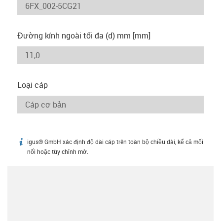
Đường kính ngoài tối đa (d) mm [mm]
Loại cáp
igus® GmbH xác định độ dài cáp trên toàn bộ chiều dài, kể cả mối
igus-icon-info
nối hoặc tùy chỉnh mờ.