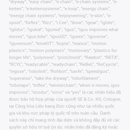
“dryway”, “easy chain”, “e-chain”, “e-chain systems”, “e-
ketten”, “e-kettensysteme”, “e-loop”, “energy chain”,
“energy chain systems”, “enjoyneering”, “e-skin”, “e-
spool”, “fixflex”, “flizz”, “i.Cee”, “ibow”, “igear”, “iglide”,
“iglidur”, “igubal”, “igumid”, “igus”, “igus improves what
moves”, “igus:bike”, “igusGO”, “igutex”, “iguverse”,
“iguversum”, “kineKIT”, “kopla”, “manus”, “motion
plastics”, “motion polymers”, “motionary”, “plastics for
longer life”, “polymore”, “print2mold”, “Rawbot”, “RBTX”,
“RCYL”, “readycable”, “readychain”, “ReBeL”, “ReCyycle”,
“reguse”, “robolink”, “Rohbot”, “savfe”, “speedigus”,
“superwise”, “take the dryway”, “tribofilament”,
“tribotape”, “triflex”, “twisterchain”, “when it moves, igus
improves”, “xirodur”, “xiros” và “yes” là các nhãn hiệu đã
được bảo hộ hợp pháp của igus® SE & Co. KG, Cologne,
tại Cộng hòa Liên bang Đức cũng như tại nhiều quốc
gia và khu vực pháp lý quốc tế trên toàn cầu. Danh
sách này chỉ mang tính đại diện và không đầy đủ về các
quyền sở hữu trí tuệ (ví dụ: nhãn hiệu đã đăng ký hoặc