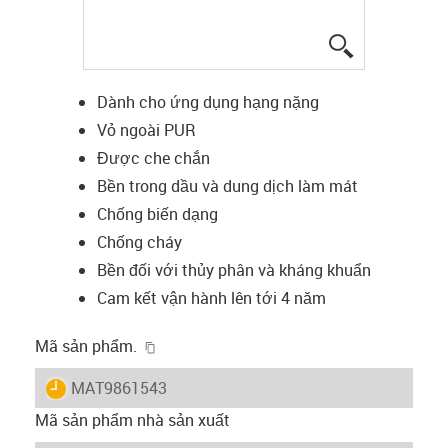
igus-icon-lup
Dành cho ứng dụng hạng nặng
Vỏ ngoài PUR
Được che chắn
Bền trong dầu và dung dịch làm mát
Chống biến dạng
Chống cháy
Bền đối với thủy phân và kháng khuẩn
Cam kết vận hành lên tới 4 năm
igus-icon-copy-clipboard
Mã sản phẩm.
igus-icon-lieferzeit
MAT9861543
Mã sản phẩm nhà sản xuất