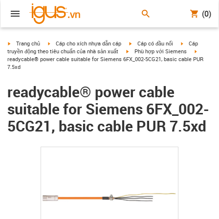
(0)
igus-icon-arrow-right
igus-icon-arrow-right
igus-icon-arrow-right
igus-icon-arrow
Trang chủ
Cáp cho xích nhựa dẫn cáp
Cáp có đầu nối
Cáp
igus-icon-arrow-right
igus-icon
truyền động theo tiêu chuẩn của nhà sản xuất
Phù hợp với Siemens
readycable® power cable suitable for Siemens 6FX_002-5CG21, basic cable PUR
7.5xd
readycable® power cable
suitable for Siemens 6FX_002-
5CG21, basic cable PUR 7.5xd