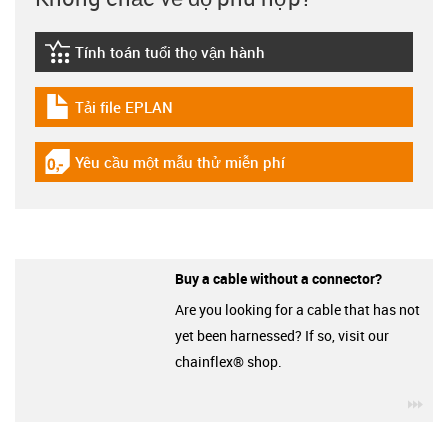
Tính toán tuổi thọ vận hành
igus-icon-lebensdauerrechner
Tải file EPLAN
igus-icon-download-plan
Yêu cầu một mẫu thử miễn phí
igus-icon-gratismuster
Buy a cable without a connector?
Are you looking for a cable that has not
yet been harnessed? If so, visit our
chainflex® shop.
igu