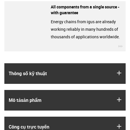
All components from a single source -
with guarantee
Energy chains from igus are already
working reliably in many hundreds of
thousands of applications worldwide.
igu
igus
Thông số kỹ thuật
igus
Mô tả­sản phẩm
igus
Công cụ trực tuyến