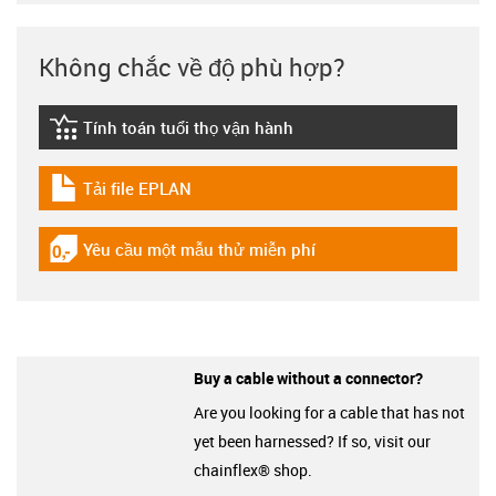
Không chắc về độ phù hợp?
Tính toán tuổi thọ vận hành
igus-icon-lebensdauerrechner
Tải file EPLAN
igus-icon-download-plan
Yêu cầu một mẫu thử miễn phí
igus-icon-gratismuster
Buy a cable without a connector?
Are you looking for a cable that has not
yet been harnessed? If so, visit our
chainflex® shop.