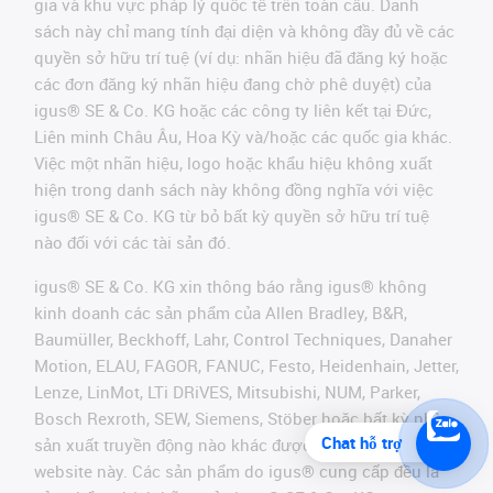
gia và khu vực pháp lý quốc tế trên toàn cầu. Danh
sách này chỉ mang tính đại diện và không đầy đủ về các
quyền sở hữu trí tuệ (ví dụ: nhãn hiệu đã đăng ký hoặc
các đơn đăng ký nhãn hiệu đang chờ phê duyệt) của
igus® SE & Co. KG hoặc các công ty liên kết tại Đức,
Liên minh Châu Âu, Hoa Kỳ và/hoặc các quốc gia khác.
Việc một nhãn hiệu, logo hoặc khẩu hiệu không xuất
hiện trong danh sách này không đồng nghĩa với việc
igus® SE & Co. KG từ bỏ bất kỳ quyền sở hữu trí tuệ
nào đối với các tài sản đó.
igus® SE & Co. KG xin thông báo rằng igus® không
kinh doanh các sản phẩm của Allen Bradley, B&R,
Baumüller, Beckhoff, Lahr, Control Techniques, Danaher
Motion, ELAU, FAGOR, FANUC, Festo, Heidenhain, Jetter,
Lenze, LinMot, LTi DRiVES, Mitsubishi, NUM, Parker,
Bosch Rexroth, SEW, Siemens, Stöber hoặc bất kỳ nhà
Chat hỗ trợ
sản xuất truyền động nào khác được đề cập trên
website này. Các sản phẩm do igus® cung cấp đều là