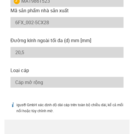
igus-icon-lieferzeit
MAT9861523
Mã sản phẩm nhà sản xuất
Đường kính ngoài tối đa (d) mm [mm]
Loại cáp
igus® GmbH xác định độ dài cáp trên toàn bộ chiều dài, kể cả mối
igus-icon-info
nối hoặc tùy chỉnh mờ.