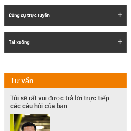
igus
Công cụ trực tuyến
igus
Tải xuống
Tư vấn
Tôi sẽ rất vui được trả lời trực tiếp
các câu hỏi của bạn