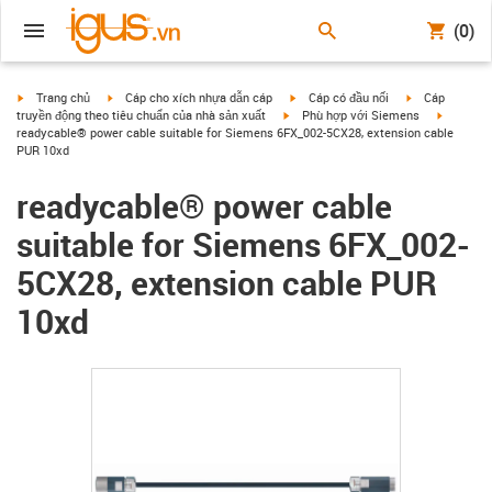
(0)
igus-icon-arrow-right
igus-icon-arrow-right
igus-icon-arrow-right
igus-icon-arrow
Trang chủ
Cáp cho xích nhựa dẫn cáp
Cáp có đầu nối
Cáp
igus-icon-arrow-right
igus-icon
truyền động theo tiêu chuẩn của nhà sản xuất
Phù hợp với Siemens
readycable® power cable suitable for Siemens 6FX_002-5CX28, extension cable
PUR 10xd
readycable® power cable
suitable for Siemens 6FX_002-
5CX28, extension cable PUR
10xd