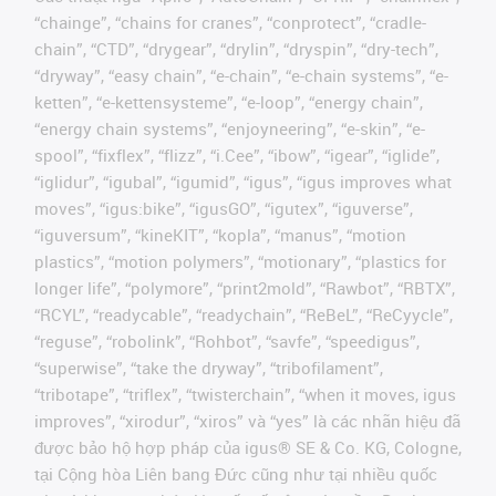
“chainge”, “chains for cranes”, “conprotect”, “cradle-
chain”, “CTD”, “drygear”, “drylin”, “dryspin”, “dry-tech”,
“dryway”, “easy chain”, “e-chain”, “e-chain systems”, “e-
ketten”, “e-kettensysteme”, “e-loop”, “energy chain”,
“energy chain systems”, “enjoyneering”, “e-skin”, “e-
spool”, “fixflex”, “flizz”, “i.Cee”, “ibow”, “igear”, “iglide”,
“iglidur”, “igubal”, “igumid”, “igus”, “igus improves what
moves”, “igus:bike”, “igusGO”, “igutex”, “iguverse”,
“iguversum”, “kineKIT”, “kopla”, “manus”, “motion
plastics”, “motion polymers”, “motionary”, “plastics for
longer life”, “polymore”, “print2mold”, “Rawbot”, “RBTX”,
“RCYL”, “readycable”, “readychain”, “ReBeL”, “ReCyycle”,
“reguse”, “robolink”, “Rohbot”, “savfe”, “speedigus”,
“superwise”, “take the dryway”, “tribofilament”,
“tribotape”, “triflex”, “twisterchain”, “when it moves, igus
improves”, “xirodur”, “xiros” và “yes” là các nhãn hiệu đã
được bảo hộ hợp pháp của igus® SE & Co. KG, Cologne,
tại Cộng hòa Liên bang Đức cũng như tại nhiều quốc