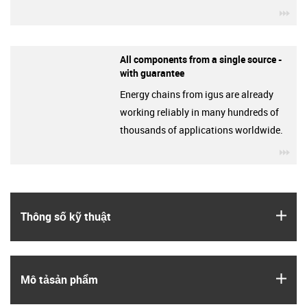
igu
All components from a single source -
with guarantee
Energy chains from igus are already
working reliably in many hundreds of
thousands of applications worldwide.
igu
igus
Thông số kỹ thuật
igus
Mô tả­sản phẩm