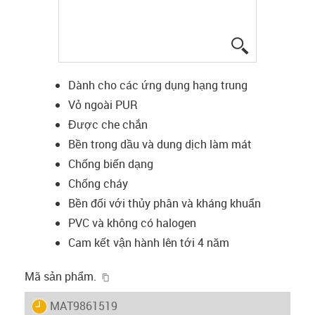
igus-icon-lup
Dành cho các ứng dụng hạng trung
Vỏ ngoài PUR
Được che chắn
Bền trong dầu và dung dịch làm mát
Chống biến dạng
Chống cháy
Bền đối với thủy phân và kháng khuẩn
PVC và không có halogen
Cam kết vận hành lên tới 4 năm
igus-icon-copy-clipboard
Mã sản phẩm.
igus-icon-lieferzeit
MAT9861519