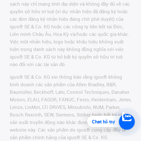
sách này chỉ mang tính đại diện và không đầy đủ về các
quyền sở hữu trí tuệ (ví dụ: nhãn hiệu đã đăng ký hoặc
các đơn đăng ký nhãn hiệu đang chờ phê duyệt) của
igus® SE & Co. KG hoặc các công ty liên kết tại Đức,
Liên minh Châu Âu, Hoa Kỳ và/hoặc các quốc gia khác.
Việc một nhãn hiệu, logo hoặc khẩu hiệu không xuất
hiện trong danh sách này không đồng nghĩa với việc
igus® SE & Co. KG từ bỏ bất kỳ quyền sở hữu trí tuệ
nào đối với các tài sản đó.
igus® SE & Co. KG xin thông báo rằng igus® không
kinh doanh các sản phẩm của Allen Bradley, B&R,
Baumüller, Beckhoff, Lahr, Control Techniques, Danaher
Motion, ELAU, FAGOR, FANUC, Festo, Heidenhain, Jetter,
Lenze, LinMot, LTi DRiVES, Mitsubishi, NUM, Parker,
Bosch Rexroth, SEW, Siemens, Stöber hoặc bất kỳ nhà
Chat hỗ trợ
sản xuất truyền động nào khác được đề cập trên
website này. Các sản phẩm do igus® cung cấp đều là
sản phẩm chính hãng của igus® SE & Co. KG.