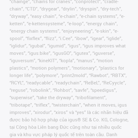
“chainge”, “chains for cranes”, “conprotect”, “cradle-
chain”, “CTD”, “drygear”, “drylin”, “dryspin”, “dry-tech”,
“dryway”, “easy chain”, “e-chain”, “e-chain systems”, “e-
ketten”, “e-kettensysteme”, “e-loop”, “energy chain”,
“energy chain systems”, “enjoyneering”, “e-skin”, “e-
spool”, “fixflex”, “flizz”, “i.Cee”, “ibow”, “igear”, “iglide”,
“iglidur”, “igubal”, “igumid”, “igus”, “igus improves what
moves”, “igus:bike”, “igusGO”, “igutex”, “iguverse”,
“iguversum”, “kineKIT”, “kopla”, “manus”, “motion
plastics”, “motion polymers”, “motionary”, “plastics for
longer life”, “polymore”, “print2mold”, “Rawbot”, “RBTX”,
“RCYL”, “readycable”, “readychain”, “ReBeL”, “ReCyycle”,
“reguse”, “robolink”, “Rohbot”, “savfe”, “speedigus”,
“superwise”, “take the dryway”, “tribofilament”,
“tribotape”, “triflex”, “twisterchain”, “when it moves, igus
improves”, “xirodur”, “xiros” và “yes” là các nhãn hiệu đã
được bảo hộ hợp pháp của igus® SE & Co. KG, Cologne,
tại Cộng hòa Liên bang Đức cũng như tại nhiều quốc
gia và khu vực pháp lý quốc tế trên toàn cầu. Danh