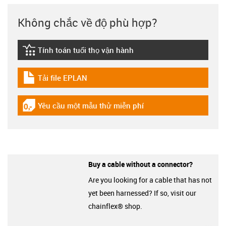
Không chắc về độ phù hợp?
Tính toán tuổi thọ vận hành
igus-icon-lebensdauerrechner
Tải file EPLAN
igus-icon-download-plan
Yêu cầu một mẫu thử miễn phí
igus-icon-gratismuster
Buy a cable without a connector?
Are you looking for a cable that has not
yet been harnessed? If so, visit our
chainflex® shop.