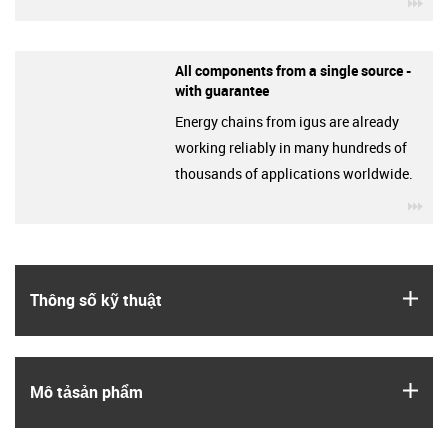
igu
All components from a single source -
with guarantee
Energy chains from igus are already
working reliably in many hundreds of
thousands of applications worldwide.
igu
igus
Thông số kỹ thuật
igus
Mô tả­sản phẩm