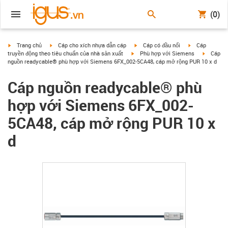
(0)
igus-icon-arrow-right
igus-icon-arrow-right
igus-icon-arrow-right
igus-icon-arrow
Trang chủ
Cáp cho xích nhựa dẫn cáp
Cáp có đầu nối
Cáp
igus-icon-arrow-right
igus-icon
truyền động theo tiêu chuẩn của nhà sản xuất
Phù hợp với Siemens
Cáp
nguồn readycable® phù hợp với Siemens 6FX_002-5CA48, cáp mở rộng PUR 10 x d
Cáp nguồn readycable® phù
hợp với Siemens 6FX_002-
5CA48, cáp mở rộng PUR 10 x
d