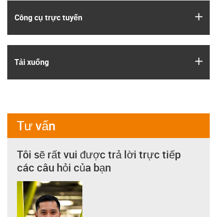
igus
Công cụ trực tuyến
igus
Tải xuống
Tư vấn
Tôi sẽ rất vui được trả lời trực tiếp
các câu hỏi của bạn