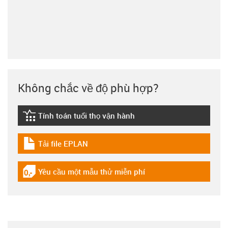
Không chắc về độ phù hợp?
Tính toán tuổi thọ vận hành
igus-icon-lebensdauerrechner
Tải file EPLAN
igus-icon-download-plan
Yêu cầu một mẫu thử miễn phí
igus-icon-gratismuster