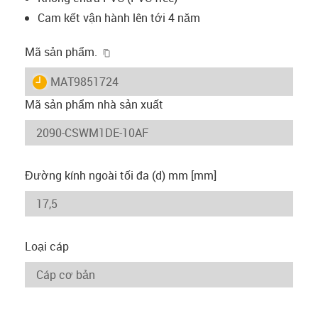
Cam kết vận hành lên tới 4 năm
igus-icon-copy-clipboard
Mã sản phẩm.
igus-icon-lieferzeit
MAT9851724
Mã sản phẩm nhà sản xuất
Đường kính ngoài tối đa (d) mm [mm]
Loại cáp