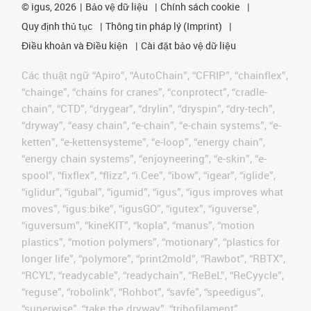
©
igus, 2026
Bảo vệ dữ liệu
Chính sách cookie
Quy định thủ tục
Thông tin pháp lý (Imprint)
Điều khoản và Điều kiện
Cài đặt bảo vệ dữ liệu
Các thuật ngữ “Apiro”, “AutoChain”, “CFRIP”, “chainflex”,
“chainge”, “chains for cranes”, “conprotect”, “cradle-
chain”, “CTD”, “drygear”, “drylin”, “dryspin”, “dry-tech”,
“dryway”, “easy chain”, “e-chain”, “e-chain systems”, “e-
ketten”, “e-kettensysteme”, “e-loop”, “energy chain”,
“energy chain systems”, “enjoyneering”, “e-skin”, “e-
spool”, “fixflex”, “flizz”, “i.Cee”, “ibow”, “igear”, “iglide”,
“iglidur”, “igubal”, “igumid”, “igus”, “igus improves what
moves”, “igus:bike”, “igusGO”, “igutex”, “iguverse”,
“iguversum”, “kineKIT”, “kopla”, “manus”, “motion
plastics”, “motion polymers”, “motionary”, “plastics for
longer life”, “polymore”, “print2mold”, “Rawbot”, “RBTX”,
“RCYL”, “readycable”, “readychain”, “ReBeL”, “ReCyycle”,
“reguse”, “robolink”, “Rohbot”, “savfe”, “speedigus”,
“superwise”, “take the dryway”, “tribofilament”,