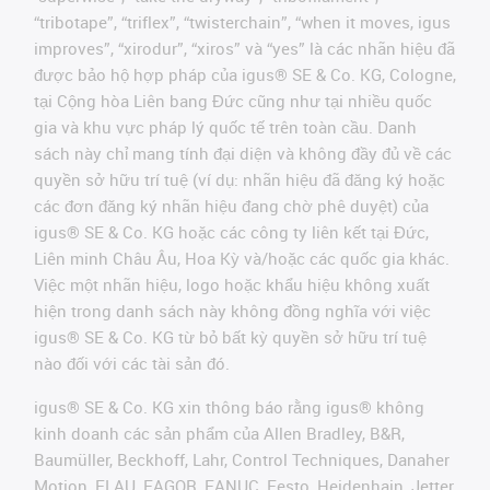
“tribotape”, “triflex”, “twisterchain”, “when it moves, igus
improves”, “xirodur”, “xiros” và “yes” là các nhãn hiệu đã
được bảo hộ hợp pháp của igus® SE & Co. KG, Cologne,
tại Cộng hòa Liên bang Đức cũng như tại nhiều quốc
gia và khu vực pháp lý quốc tế trên toàn cầu. Danh
sách này chỉ mang tính đại diện và không đầy đủ về các
quyền sở hữu trí tuệ (ví dụ: nhãn hiệu đã đăng ký hoặc
các đơn đăng ký nhãn hiệu đang chờ phê duyệt) của
igus® SE & Co. KG hoặc các công ty liên kết tại Đức,
Liên minh Châu Âu, Hoa Kỳ và/hoặc các quốc gia khác.
Việc một nhãn hiệu, logo hoặc khẩu hiệu không xuất
hiện trong danh sách này không đồng nghĩa với việc
igus® SE & Co. KG từ bỏ bất kỳ quyền sở hữu trí tuệ
nào đối với các tài sản đó.
igus® SE & Co. KG xin thông báo rằng igus® không
kinh doanh các sản phẩm của Allen Bradley, B&R,
Baumüller, Beckhoff, Lahr, Control Techniques, Danaher
Motion, ELAU, FAGOR, FANUC, Festo, Heidenhain, Jetter,