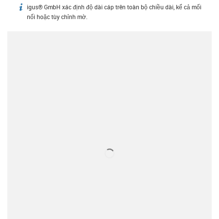
igus® GmbH xác định độ dài cáp trên toàn bộ chiều dài, kể cả mối
igus-icon-info
nối hoặc tùy chỉnh mờ.