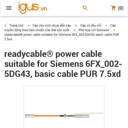
(0)
igus-icon-arrow-right
igus-icon-arrow-right
igus-icon-arrow-right
igus-icon-arrow
Trang chủ
Cáp cho xích nhựa dẫn cáp
Cáp có đầu nối
Cáp
igus-icon-arrow-right
igus-icon
truyền động theo tiêu chuẩn của nhà sản xuất
Phù hợp với Siemens
readycable® power cable suitable for Siemens 6FX_002-5DG43, basic cable PUR
7.5xd
readycable® power cable
suitable for Siemens 6FX_002-
5DG43, basic cable PUR 7.5xd