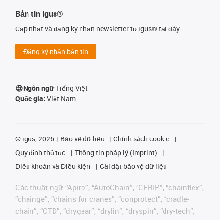
Bản tin igus®
Cập nhật và đăng ký nhận newsletter từ igus® tại đây.
Đăng ký nhận bản tin
Ngôn ngữ:
Tiếng Việt
Quốc gia:
Việt Nam
©
igus, 2026
Bảo vệ dữ liệu
Chính sách cookie
Quy định thủ tục
Thông tin pháp lý (Imprint)
Điều khoản và Điều kiện
Cài đặt bảo vệ dữ liệu
Các thuật ngữ “Apiro”, “AutoChain”, “CFRIP”, “chainflex”,
“chainge”, “chains for cranes”, “conprotect”, “cradle-
chain”, “CTD”, “drygear”, “drylin”, “dryspin”, “dry-tech”,