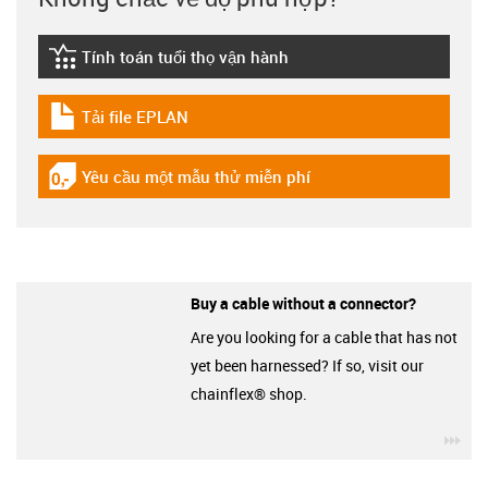
Tính toán tuổi thọ vận hành
igus-icon-lebensdauerrechner
Tải file EPLAN
igus-icon-download-plan
Yêu cầu một mẫu thử miễn phí
igus-icon-gratismuster
Buy a cable without a connector?
Are you looking for a cable that has not
yet been harnessed? If so, visit our
chainflex® shop.
igu