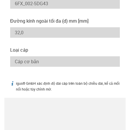
Đường kính ngoài tối đa (d) mm [mm]
Loại cáp
igus® GmbH xác định độ dài cáp trên toàn bộ chiều dài, kể cả mối
igus-icon-info
nối hoặc tùy chỉnh mờ.