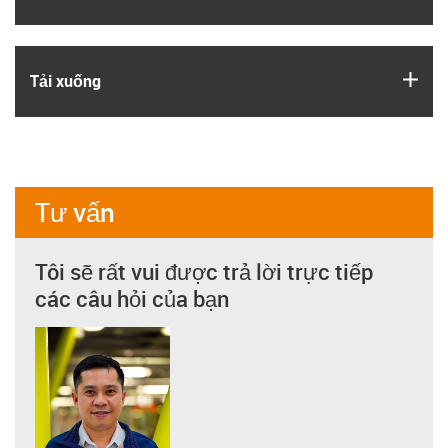
igus
Tải xuống
Tư vấn
Tôi sẽ rất vui được trả lời trực tiếp
các câu hỏi của bạn