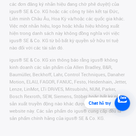
các đơn đăng ký nhãn hiệu đang chờ phê duyệt) của
igus® SE & Co. KG hoặc các công ty liên kết tại Đức,
Liên minh Châu Âu, Hoa Kỳ và/hoặc các quốc gia khác.
Việc một nhãn hiệu, logo hoặc khẩu hiệu không xuất
hiện trong danh sách này không đồng nghĩa với việc
igus® SE & Co. KG từ bỏ bất kỳ quyền sở hữu trí tuệ
nào đối với các tài sản đó.
igus® SE & Co. KG xin thông báo rằng igus® không
kinh doanh các sản phẩm của Allen Bradley, B&R,
Baumüller, Beckhoff, Lahr, Control Techniques, Danaher
Motion, ELAU, FAGOR, FANUC, Festo, Heidenhain, Jetter,
Lenze, LinMot, LTi DRiVES, Mitsubishi, NUM, Parker,
Bosch Rexroth, SEW, Siemens, Stöber hoặc bất kỳ nhà
Chat hỗ trợ
sản xuất truyền động nào khác được đề cập trên
website này. Các sản phẩm do igus® cung cấp đều là
sản phẩm chính hãng của igus® SE & Co. KG.