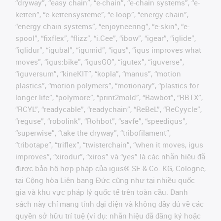
“dryway”, “easy chain”, “e-chain”, “e-chain systems”, “e-
ketten”, “e-kettensysteme”, “e-loop”, “energy chain”,
“energy chain systems”, “enjoyneering”, “e-skin”, “e-
spool”, “fixflex”, “flizz”, “i.Cee”, “ibow”, “igear”, “iglide”,
“iglidur”, “igubal”, “igumid”, “igus”, “igus improves what
moves”, “igus:bike”, “igusGO”, “igutex”, “iguverse”,
“iguversum”, “kineKIT”, “kopla”, “manus”, “motion
plastics”, “motion polymers”, “motionary”, “plastics for
longer life”, “polymore”, “print2mold”, “Rawbot”, “RBTX”,
“RCYL”, “readycable”, “readychain”, “ReBeL”, “ReCyycle”,
“reguse”, “robolink”, “Rohbot”, “savfe”, “speedigus”,
“superwise”, “take the dryway”, “tribofilament”,
“tribotape”, “triflex”, “twisterchain”, “when it moves, igus
improves”, “xirodur”, “xiros” và “yes” là các nhãn hiệu đã
được bảo hộ hợp pháp của igus® SE & Co. KG, Cologne,
tại Cộng hòa Liên bang Đức cũng như tại nhiều quốc
gia và khu vực pháp lý quốc tế trên toàn cầu. Danh
sách này chỉ mang tính đại diện và không đầy đủ về các
quyền sở hữu trí tuệ (ví dụ: nhãn hiệu đã đăng ký hoặc