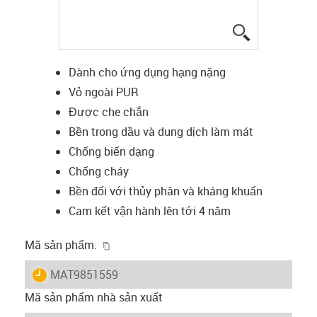
igus-icon-lup
Dành cho ứng dụng hạng nặng
Vỏ ngoài PUR
Được che chắn
Bền trong dầu và dung dịch làm mát
Chống biến dạng
Chống cháy
Bền đối với thủy phân và kháng khuẩn
Cam kết vận hành lên tới 4 năm
igus-icon-copy-clipboard
Mã sản phẩm.
igus-icon-lieferzeit
MAT9851559
Mã sản phẩm nhà sản xuất