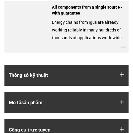
All components from a single source -
with guarantee
Energy chains from igus are already
working reliably in many hundreds of
thousands of applications worldwide.
igu
igus
Thông số kỹ thuật
igus
Mô tả­sản phẩm
igus
Công cụ trực tuyến