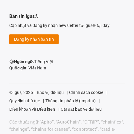
Bản tin igus®
Cập nhật và đăng ký nhận newsletter từ igus® tại đây.
Đăng ký nhận bản tin
Ngôn ngữ:
Tiếng Việt
Quốc gia:
Việt Nam
©
igus, 2026
Bảo vệ dữ liệu
Chính sách cookie
Quy định thủ tục
Thông tin pháp lý (Imprint)
Điều khoản và Điều kiện
Cài đặt bảo vệ dữ liệu
Các thuật ngữ “Apiro”, “AutoChain”, “CFRIP”, “chainflex”,
“chainge”, “chains for cranes”, “conprotect”, “cradle-