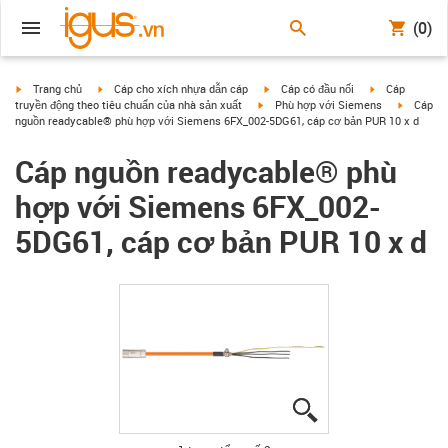
(0)
igus-icon-arrow-right
igus-icon-arrow-right
igus-icon-arrow-right
igus-icon-arrow
Trang chủ
Cáp cho xích nhựa dẫn cáp
Cáp có đầu nối
Cáp
igus-icon-arrow-right
igus-icon
truyền động theo tiêu chuẩn của nhà sản xuất
Phù hợp với Siemens
Cáp
nguồn readycable® phù hợp với Siemens 6FX_002-5DG61, cáp cơ bản PUR 10 x d
Cáp nguồn readycable® phù
hợp với Siemens 6FX_002-
5DG61, cáp cơ bản PUR 10 x d
igus-icon-lupe
igus-icon-lupe