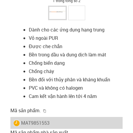
1 trong tổng số 2
Dành cho các ứng dụng hạng trung
Vỏ ngoài PUR
Được che chắn
Bền trong dầu và dung dịch làm mát
Chống biến dạng
Chống cháy
Bền đối với thủy phân và kháng khuẩn
PVC và không có halogen
Cam kết vận hành lên tới 4 năm
igus-icon-copy-clipboard
Mã sản phẩm.
igus-icon-lieferzeit
MAT9851553
Mã sản phẩm nhà sản xuất