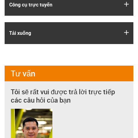
igus
Công cụ trực tuyến
igus
Tải xuống
Tư vấn
Tôi sẽ rất vui được trả lời trực tiếp
các câu hỏi của bạn