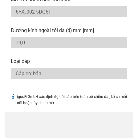
Đường kính ngoài tối đa (d) mm [mm]
Loại cáp
igus® GmbH xác định độ dài cáp trên toàn bộ chiều dài, kể cả mối
igus-icon-info
nối hoặc tùy chỉnh mờ.