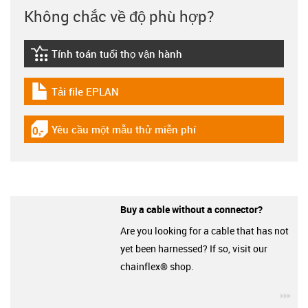
Không chắc về độ phù hợp?
Tính toán tuổi thọ vận hành
igus-icon-lebensdauerrechner
Tải file EPLAN
igus-icon-download-plan
Yêu cầu một mẫu thử miễn phí
igus-icon-gratismuster
Buy a cable without a connector?
Are you looking for a cable that has not
yet been harnessed? If so, visit our
chainflex® shop.
igu