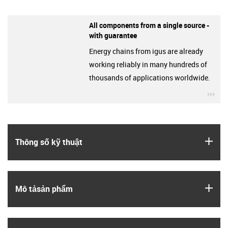
All components from a single source -
with guarantee
Energy chains from igus are already
working reliably in many hundreds of
thousands of applications worldwide.
igu
igus
Thông số kỹ thuật
igus
Mô tả­sản phẩm