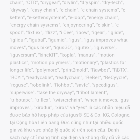
chain”, “CTD”, “drygear”, “drylin”, “dryspin”, “dry-tech”,
“dryway”, “easy chain”, “e-chain”, “e-chain systems”, “e-
ketten”, “e-kettensysteme”, “e-loop”, “energy chain”,
“energy chain systems”, “enjoyneering”, “e-skin”, “e-
spool”, “fixflex”, “flizz”, “i.Cee”, “ibow”, “igear”, “iglide”,
“iglidur”, “igubal”, “igumid”, “igus”, “igus improves what
moves”, “igus:bike”, “igusGO”, “igutex”, “iguverse”,
“iguversum”, “kineKIT”, “kopla”, “manus”, “motion
plastics”, “motion polymers”, “motionary”, “plastics for
longer life”, “polymore”, “print2mold”, “Rawbot”, “RBTX”,
“RCYL”, “readycable”, “readychain”, “ReBeL”, “ReCyycle”,
“reguse”, “robolink”, “Rohbot”, “savfe”, “speedigus”,
“superwise”, “take the dryway”, “tribofilament”,
“tribotape”, “triflex”, “twisterchain”, “when it moves, igus
improves”, “xirodur”, “xiros” và “yes” là các nhãn hiệu đã
được bảo hộ hợp pháp của igus® SE & Co. KG, Cologne,
tại Cộng hòa Liên bang Đức cũng như tại nhiều quốc
gia và khu vực pháp lý quốc tế trên toàn cầu. Danh
sách này chỉ mang tính đại diện và không đầy đủ về các