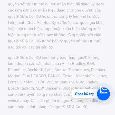
quyền sở hữu trí tuệ (ví dụ: nhãn hiệu đã đăng ký hoặc
các đơn đăng ký nhãn hiệu đang chờ phê duyệt) của
igus® SE & Co. KG hoặc các công ty liên kết tại Đức,
Liên minh Châu Âu, Hoa Kỳ và/hoặc các quốc gia khác.
Việc một nhãn hiệu, logo hoặc khẩu hiệu không xuất
hiện trong danh sách này không đồng nghĩa với việc
igus® SE & Co. KG từ bỏ bất kỳ quyền sở hữu trí tuệ
nào đối với các tài sản đó.
igus® SE & Co. KG xin thông báo rằng igus® không
kinh doanh các sản phẩm của Allen Bradley, B&R,
Baumüller, Beckhoff, Lahr, Control Techniques, Danaher
Motion, ELAU, FAGOR, FANUC, Festo, Heidenhain, Jetter,
Lenze, LinMot, LTi DRiVES, Mitsubishi, NUM, Parker,
Bosch Rexroth, SEW, Siemens, Stöber hoặc bất kỳ nhà
Chat hỗ trợ
sản xuất truyền động nào khác được đề cập trên
website này. Các sản phẩm do igus® cung cấp đều là
sản phẩm chính hãng của igus® SE & Co. KG.