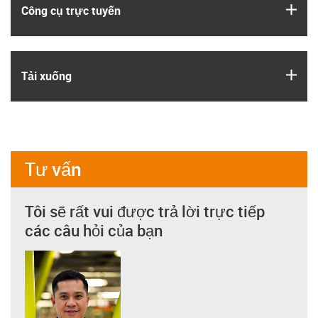
igus
Công cụ trực tuyến
igus
Tải xuống
Tư vấn
Tôi sẽ rất vui được trả lời trực tiếp
các câu hỏi của bạn