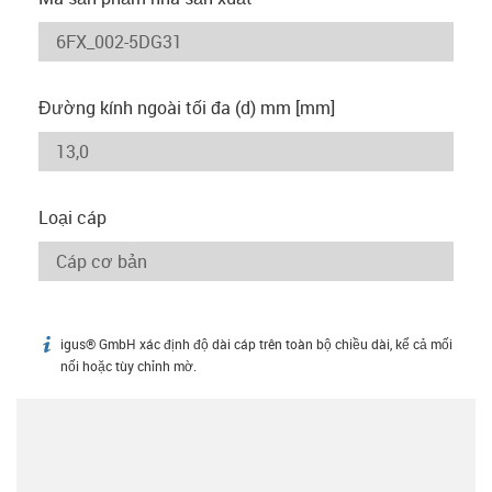
Đường kính ngoài tối đa (d) mm [mm]
Loại cáp
igus® GmbH xác định độ dài cáp trên toàn bộ chiều dài, kể cả mối
igus-icon-info
nối hoặc tùy chỉnh mờ.