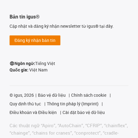
Bản tin igus®
Cập nhật và đăng ký nhận newsletter từ igus® tại đây.
Đăng ký nhận bản tin
Ngôn ngữ:
Tiếng Việt
Quốc gia:
Việt Nam
©
igus, 2026
Bảo vệ dữ liệu
Chính sách cookie
Quy định thủ tục
Thông tin pháp lý (Imprint)
Điều khoản và Điều kiện
Cài đặt bảo vệ dữ liệu
Các thuật ngữ “Apiro”, “AutoChain”, “CFRIP”, “chainflex”,
“chainge”, “chains for cranes”, “conprotect”, “cradle-