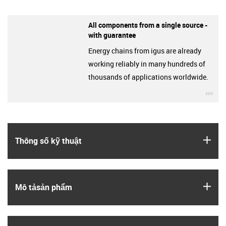
All components from a single source -
with guarantee
Energy chains from igus are already
working reliably in many hundreds of
thousands of applications worldwide.
igu
igus
Thông số kỹ thuật
igus
Mô tả­sản phẩm