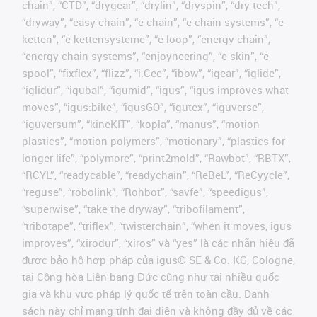
chain”, “CTD”, “drygear”, “drylin”, “dryspin”, “dry-tech”,
“dryway”, “easy chain”, “e-chain”, “e-chain systems”, “e-
ketten”, “e-kettensysteme”, “e-loop”, “energy chain”,
“energy chain systems”, “enjoyneering”, “e-skin”, “e-
spool”, “fixflex”, “flizz”, “i.Cee”, “ibow”, “igear”, “iglide”,
“iglidur”, “igubal”, “igumid”, “igus”, “igus improves what
moves”, “igus:bike”, “igusGO”, “igutex”, “iguverse”,
“iguversum”, “kineKIT”, “kopla”, “manus”, “motion
plastics”, “motion polymers”, “motionary”, “plastics for
longer life”, “polymore”, “print2mold”, “Rawbot”, “RBTX”,
“RCYL”, “readycable”, “readychain”, “ReBeL”, “ReCyycle”,
“reguse”, “robolink”, “Rohbot”, “savfe”, “speedigus”,
“superwise”, “take the dryway”, “tribofilament”,
“tribotape”, “triflex”, “twisterchain”, “when it moves, igus
improves”, “xirodur”, “xiros” và “yes” là các nhãn hiệu đã
được bảo hộ hợp pháp của igus® SE & Co. KG, Cologne,
tại Cộng hòa Liên bang Đức cũng như tại nhiều quốc
gia và khu vực pháp lý quốc tế trên toàn cầu. Danh
sách này chỉ mang tính đại diện và không đầy đủ về các