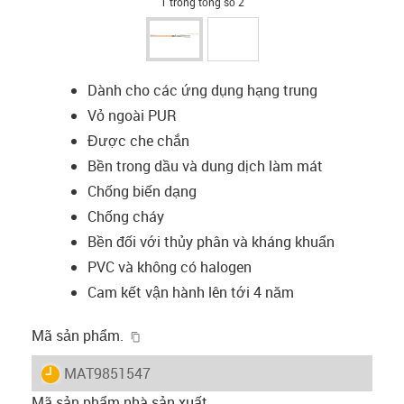
1 trong tổng số 2
Dành cho các ứng dụng hạng trung
Vỏ ngoài PUR
Được che chắn
Bền trong dầu và dung dịch làm mát
Chống biến dạng
Chống cháy
Bền đối với thủy phân và kháng khuẩn
PVC và không có halogen
Cam kết vận hành lên tới 4 năm
igus-icon-copy-clipboard
Mã sản phẩm.
igus-icon-lieferzeit
MAT9851547
Mã sản phẩm nhà sản xuất