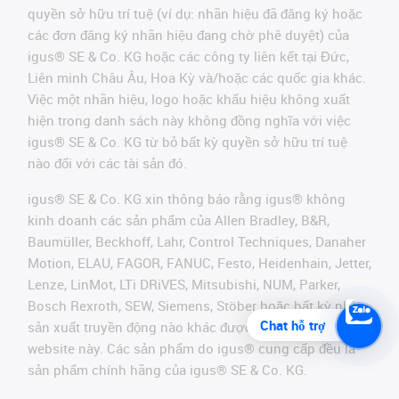
quyền sở hữu trí tuệ (ví dụ: nhãn hiệu đã đăng ký hoặc
các đơn đăng ký nhãn hiệu đang chờ phê duyệt) của
igus® SE & Co. KG hoặc các công ty liên kết tại Đức,
Liên minh Châu Âu, Hoa Kỳ và/hoặc các quốc gia khác.
Việc một nhãn hiệu, logo hoặc khẩu hiệu không xuất
hiện trong danh sách này không đồng nghĩa với việc
igus® SE & Co. KG từ bỏ bất kỳ quyền sở hữu trí tuệ
nào đối với các tài sản đó.
igus® SE & Co. KG xin thông báo rằng igus® không
kinh doanh các sản phẩm của Allen Bradley, B&R,
Baumüller, Beckhoff, Lahr, Control Techniques, Danaher
Motion, ELAU, FAGOR, FANUC, Festo, Heidenhain, Jetter,
Lenze, LinMot, LTi DRiVES, Mitsubishi, NUM, Parker,
Bosch Rexroth, SEW, Siemens, Stöber hoặc bất kỳ nhà
Chat hỗ trợ
sản xuất truyền động nào khác được đề cập trên
website này. Các sản phẩm do igus® cung cấp đều là
sản phẩm chính hãng của igus® SE & Co. KG.