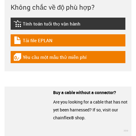
Không chắc về độ phù hợp?
Tính toán tuổi thọ vận hành
igus-icon-lebensdauerrechner
Tải file EPLAN
igus-icon-download-plan
Yêu cầu một mẫu thử miễn phí
igus-icon-gratismuster
Buy a cable without a connector?
Are you looking for a cable that has not
yet been harnessed? If so, visit our
chainflex® shop.
igu