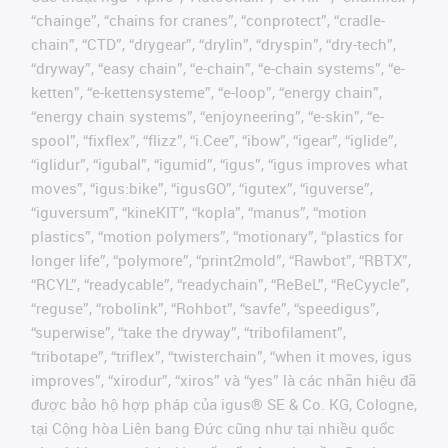
“chainge”, “chains for cranes”, “conprotect”, “cradle-
chain”, “CTD”, “drygear”, “drylin”, “dryspin”, “dry-tech”,
“dryway”, “easy chain”, “e-chain”, “e-chain systems”, “e-
ketten”, “e-kettensysteme”, “e-loop”, “energy chain”,
“energy chain systems”, “enjoyneering”, “e-skin”, “e-
spool”, “fixflex”, “flizz”, “i.Cee”, “ibow”, “igear”, “iglide”,
“iglidur”, “igubal”, “igumid”, “igus”, “igus improves what
moves”, “igus:bike”, “igusGO”, “igutex”, “iguverse”,
“iguversum”, “kineKIT”, “kopla”, “manus”, “motion
plastics”, “motion polymers”, “motionary”, “plastics for
longer life”, “polymore”, “print2mold”, “Rawbot”, “RBTX”,
“RCYL”, “readycable”, “readychain”, “ReBeL”, “ReCyycle”,
“reguse”, “robolink”, “Rohbot”, “savfe”, “speedigus”,
“superwise”, “take the dryway”, “tribofilament”,
“tribotape”, “triflex”, “twisterchain”, “when it moves, igus
improves”, “xirodur”, “xiros” và “yes” là các nhãn hiệu đã
được bảo hộ hợp pháp của igus® SE & Co. KG, Cologne,
tại Cộng hòa Liên bang Đức cũng như tại nhiều quốc