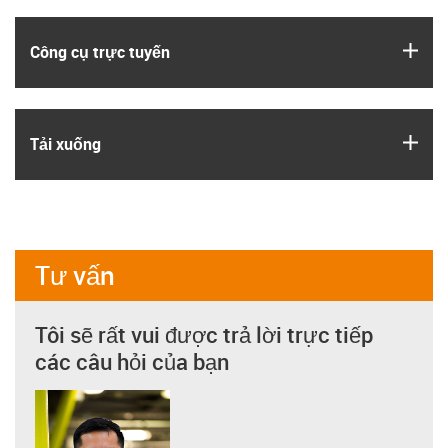
igus
Công cụ trực tuyến
igus
Tải xuống
Tư vấn
Tôi sẽ rất vui được trả lời trực tiếp
các câu hỏi của bạn