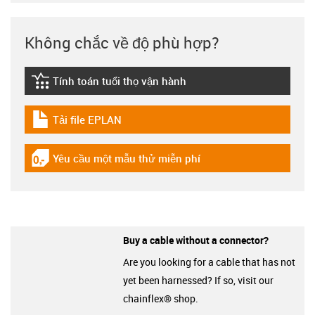
Không chắc về độ phù hợp?
Tính toán tuổi thọ vận hành
igus-icon-lebensdauerrechner
Tải file EPLAN
igus-icon-download-plan
Yêu cầu một mẫu thử miễn phí
igus-icon-gratismuster
Buy a cable without a connector?
Are you looking for a cable that has not
yet been harnessed? If so, visit our
chainflex® shop.