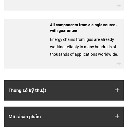
igu
All components from a single source -
with guarantee
Energy chains from igus are already
working reliably in many hundreds of
thousands of applications worldwide.
igu
igus
Thông số kỹ thuật
igus
Mô tả­sản phẩm