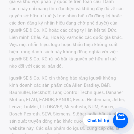
gia và khu vực pháp lý quốc tế trên toàn cầu. Danh
sách này chỉ mang tính đại diện và không đầy đủ về các
quyền sở hữu trí tuệ (ví dụ: nhãn hiệu đã đăng ký hoặc
các đơn đăng ký nhãn hiệu đang chờ phê duyệt) của
igus® SE & Co. KG hoặc các công ty liên kết tại Đức,
Liên minh Châu Âu, Hoa Kỳ và/hoặc các quốc gia khác.
Việc một nhãn hiệu, logo hoặc khẩu hiệu không xuất
hiện trong danh sách này không đồng nghĩa với việc
igus® SE & Co. KG từ bỏ bất kỳ quyền sở hữu trí tuệ
nào đối với các tài sản đó.
igus® SE & Co. KG xin thông báo rằng igus® không
kinh doanh các sản phẩm của Allen Bradley, B&R,
Baumüller, Beckhoff, Lahr, Control Techniques, Danaher
Motion, ELAU, FAGOR, FANUC, Festo, Heidenhain, Jetter,
Lenze, LinMot, LTi DRiVES, Mitsubishi, NUM, Parker,
Bosch Rexroth, SEW, Siemens, Stöber hoặc bất kỳ nhà
Chat hỗ trợ
sản xuất truyền động nào khác được đề cập trên
website này. Các sản phẩm do igus® cung cấp đều là