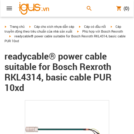
(0)
igus-icon-arrow-right
igus-icon-arrow-right
igus-icon-arrow-right
igus-icon-arrow
Trang chủ
Cáp cho xích nhựa dẫn cáp
Cáp có đầu nối
Cáp
igus-icon-arrow-right
truyền động theo tiêu chuẩn của nhà sản xuất
Phù hợp với Bosch Rexroth
igus-icon-arrow-right
readycable® power cable suitable for Bosch Rexroth RKL4314, basic cable
PUR 10xd
readycable® power cable
suitable for Bosch Rexroth
RKL4314, basic cable PUR
10xd