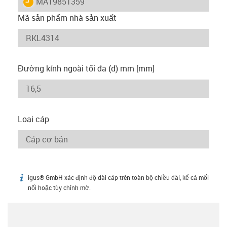
igus-icon-lieferzeit
MAT9851359
Mã sản phẩm nhà sản xuất
Đường kính ngoài tối đa (d) mm [mm]
Loại cáp
igus® GmbH xác định độ dài cáp trên toàn bộ chiều dài, kể cả mối
igus-icon-info
nối hoặc tùy chỉnh mờ.