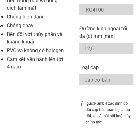
Bền trong dầu và dung
dịch làm mát
Chống biến dạng
igus-icon-lupe
Chống cháy
Đường kính ngoài tối
Bền đối với thủy phân và
đa (d) mm [mm]
kháng khuẩn
PVC và không có halogen
Cam kết vận hành lên tới
4 năm
Loại cáp
igus® GmbH xác định độ
igus-icon-info
dài cáp trên toàn bộ chiều
dài, kể cả mối nối hoặc tùy
chỉnh mờ.