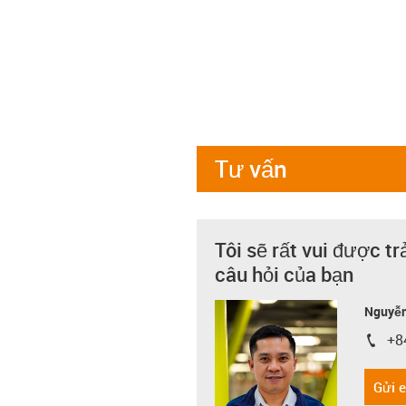
Tư vấn
Tôi sẽ rất vui được tr
câu hỏi của bạn
Nguyễn
+8
igus-i
Gửi 