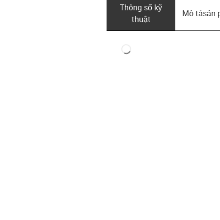
Thông số kỹ
Mô tả­sản
thuật