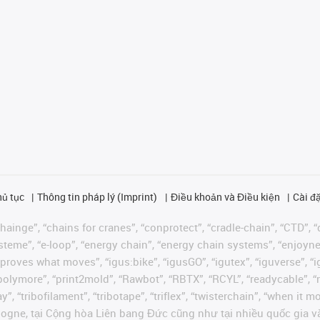
hủ tục
Thông tin pháp lý (Imprint)
Điều khoản và Điều kiện
Cài đặ
ainge”, “chains for cranes”, “conprotect”, “cradle-chain”, “CTD”, “d
teme”, “e-loop”, “energy chain”, “energy chain systems”, “enjoyneering
us improves what moves”, “igus:bike”, “igusGO”, “igutex”, “iguverse”,
“polymore”, “print2mold”, “Rawbot”, “RBTX”, “RCYL”, “readycable”, “
”, “tribofilament”, “tribotape”, “triflex”, “twisterchain”, “when it 
ogne, tại Cộng hòa Liên bang Đức cũng như tại nhiều quốc gia và