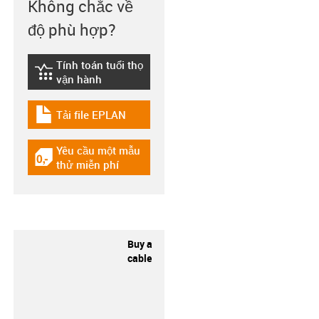
Không chắc về
độ phù hợp?
Tính toán tuổi thọ
igus-icon-lebensdauerrechner
vận hành
Tải file EPLAN
igus-icon-download-plan
Yêu cầu một mẫu
igus-icon-gratismuster
thử miễn phí
Buy a
cable