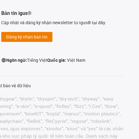
Bản tin igus®
Cập nhật và đăng ký nhận newsletter từ igus® tại đây.
Đăng ký nhận bản tin
Ngôn ngữ:
Tiếng Việt
Quốc gia:
Việt Nam
t bảo vệ dữ liệu
rygear”, “drylin”, “dryspin”, “dry-tech”, “dryway”, “easy
”, “e-skin”, “e-spool”, “fixflex”, “flizz”, “i.Cee”, “ibow”,
 “iguversum”, “kineKIT”, “kopla”, “manus”, “motion plastics”,
readychain”, “ReBeL”, “ReCyycle”, “reguse”, “robolink”,
moves, igus improves”, “xirodur”, “xiros” và “yes” là các nhãn
 khu vực pháp lý quốc tế trên toàn cầu. Danh sách này