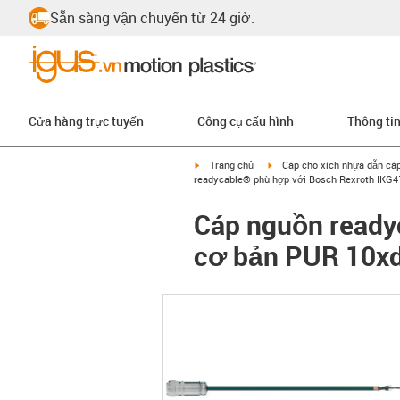
Sẵn sàng vận chuyển từ 24 giờ.
Cửa hàng trực tuyến
Công cụ cấu hình
Thông ti
igus-icon-arrow-right
igus-icon-arrow-right
Trang chủ
Cáp cho xích nhựa dẫn cá
readycable® phù hợp với Bosch Rexroth IKG4
Cáp nguồn ready
cơ bản PUR 10x