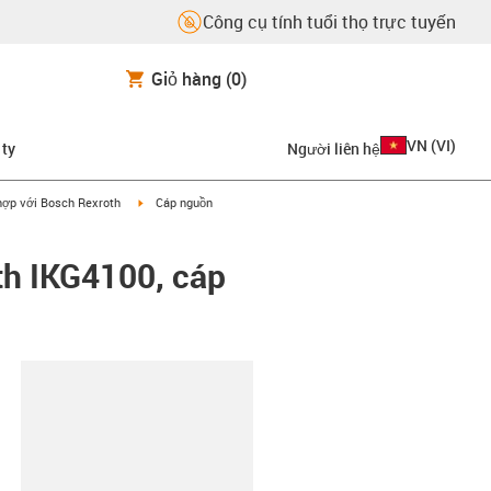
Công cụ tính tuổi thọ trực tuyến
Giỏ hàng
(0)
VN
(
VI
)
 ty
Người liên hệ
on-arrow-right
igus-icon-arrow-right
hợp với Bosch Rexroth
Cáp nguồn
h IKG4100, cáp
copy-clipboard