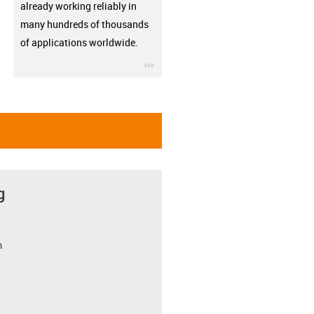
already working reliably in
many hundreds of thousands
of applications worldwide.
igus-icon-3arrow
g
m