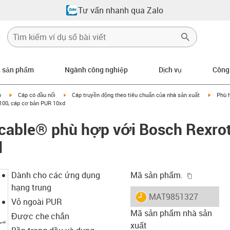
Tư vấn nhanh qua Zalo
n sản phẩm
Ngành công nghiệp
Dịch vụ
Công
igus-icon-arrow-right
igus-icon-arrow-right
igus-ic
p
Cáp có đầu nối
Cáp truyền động theo tiêu chuẩn của nhà sản xuất
Phù 
100, cáp cơ bản PUR 10xd
cable® phù hợp với Bosch Rexrot
d
igus-icon-
Dành cho các ứng dụng
Mã sản phẩm.
hạng trung
igus-icon-lieferzeit
MAT9851327
Vỏ ngoài PUR
Mã sản phẩm nhà sản
Được che chắn
xuất