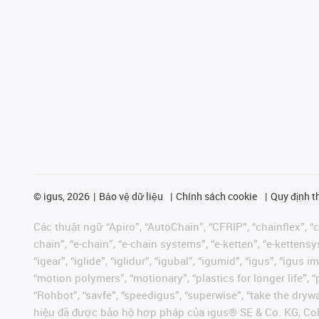
©
igus, 2026
Bảo vệ dữ liệu
Chính sách cookie
Quy định t
Các thuật ngữ “Apiro”, “AutoChain”, “CFRIP”, “chainflex”, “ch
chain”, “e-chain”, “e-chain systems”, “e-ketten”, “e-kettensys
“igear”, “iglide”, “iglidur”, “igubal”, “igumid”, “igus”, “ig
“motion polymers”, “motionary”, “plastics for longer life”, 
“Rohbot”, “savfe”, “speedigus”, “superwise”, “take the dryway
hiệu đã được bảo hộ hợp pháp của igus® SE & Co. KG, Col