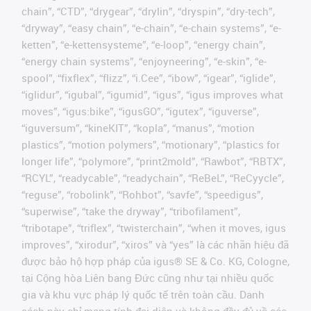
chain”, “CTD”, “drygear”, “drylin”, “dryspin”, “dry-tech”,
“dryway”, “easy chain”, “e-chain”, “e-chain systems”, “e-
ketten”, “e-kettensysteme”, “e-loop”, “energy chain”,
“energy chain systems”, “enjoyneering”, “e-skin”, “e-
spool”, “fixflex”, “flizz”, “i.Cee”, “ibow”, “igear”, “iglide”,
“iglidur”, “igubal”, “igumid”, “igus”, “igus improves what
moves”, “igus:bike”, “igusGO”, “igutex”, “iguverse”,
“iguversum”, “kineKIT”, “kopla”, “manus”, “motion
plastics”, “motion polymers”, “motionary”, “plastics for
longer life”, “polymore”, “print2mold”, “Rawbot”, “RBTX”,
“RCYL”, “readycable”, “readychain”, “ReBeL”, “ReCyycle”,
“reguse”, “robolink”, “Rohbot”, “savfe”, “speedigus”,
“superwise”, “take the dryway”, “tribofilament”,
“tribotape”, “triflex”, “twisterchain”, “when it moves, igus
improves”, “xirodur”, “xiros” và “yes” là các nhãn hiệu đã
được bảo hộ hợp pháp của igus® SE & Co. KG, Cologne,
tại Cộng hòa Liên bang Đức cũng như tại nhiều quốc
gia và khu vực pháp lý quốc tế trên toàn cầu. Danh