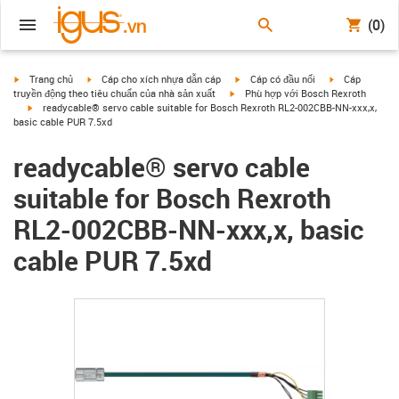
(0)
igus-icon-arrow-right
igus-icon-arrow-right
igus-icon-arrow-right
igus-icon-arrow
Trang chủ
Cáp cho xích nhựa dẫn cáp
Cáp có đầu nối
Cáp
igus-icon-arrow-right
truyền động theo tiêu chuẩn của nhà sản xuất
Phù hợp với Bosch Rexroth
igus-icon-arrow-right
readycable® servo cable suitable for Bosch Rexroth RL2-002CBB-NN-xxx,x,
basic cable PUR 7.5xd
readycable® servo cable
suitable for Bosch Rexroth
RL2-002CBB-NN-xxx,x, basic
cable PUR 7.5xd