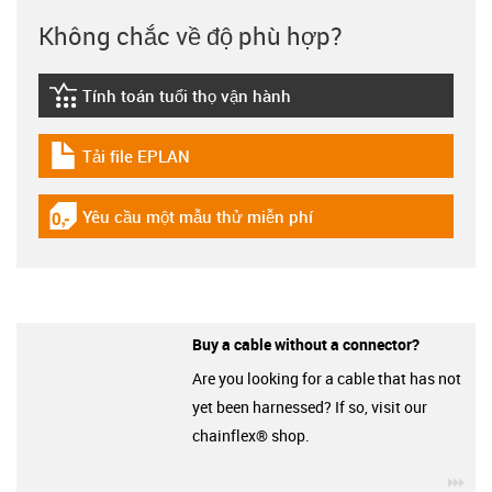
Không chắc về độ phù hợp?
Tính toán tuổi thọ vận hành
igus-icon-lebensdauerrechner
Tải file EPLAN
igus-icon-download-plan
Yêu cầu một mẫu thử miễn phí
igus-icon-gratismuster
Buy a cable without a connector?
Are you looking for a cable that has not
yet been harnessed? If so, visit our
chainflex® shop.
igu