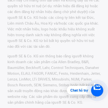
sách này chỉ mang tính đại diện và không đầy đủ về các
quyền sở hữu trí tuệ (ví dụ: nhãn hiệu đã đăng ký hoặc
các đơn đăng ký nhãn hiệu đang chờ phê duyệt) của
igus® SE & Co. KG hoặc các công ty liên kết tại Đức,
Liên minh Châu Âu, Hoa Kỳ và/hoặc các quốc gia khác.
Việc một nhãn hiệu, logo hoặc khẩu hiệu không xuất
hiện trong danh sách này không đồng nghĩa với việc
igus® SE & Co. KG từ bỏ bất kỳ quyền sở hữu trí tuệ
nào đối với các tài sản đó.
igus® SE & Co. KG xin thông báo rằng igus® không
kinh doanh các sản phẩm của Allen Bradley, B&R,
Baumüller, Beckhoff, Lahr, Control Techniques, Danaher
Motion, ELAU, FAGOR, FANUC, Festo, Heidenhain, Jetter,
Lenze, LinMot, LTi DRiVES, Mitsubishi, NUM, Parker,
Bosch Rexroth, SEW, Siemens, Stöber hoặc bất kỳ nhà
Chat hỗ trợ
sản xuất truyền động nào khác được đề cập trên
website này. Các sản phẩm do igus® cung cấp đều là
sản phẩm chính hãng của igus® SE & Co. KG.