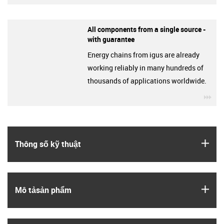
All components from a single source -
with guarantee
Energy chains from igus are already
working reliably in many hundreds of
thousands of applications worldwide.
igu
igus
Thông số kỹ thuật
igus
Mô tả­sản phẩm