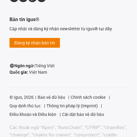
Bản tin igus®
Cập nhật và đăng ký nhận newsletter từ igus® tại đây.
Đăng ký nhận bản tin
Ngôn ngữ:
Tiếng Việt
Quốc gia:
Việt Nam
©
igus, 2026
Bảo vệ dữ liệu
Chính sách cookie
Quy định thủ tục
Thông tin pháp lý (Imprint)
Điều khoản và Điều kiện
Cài đặt bảo vệ dữ liệu
Các thuật ngữ “Apiro”, “AutoChain”, “CFRIP”, “chainflex”,
“chainge”, “chains for cranes”, “conprotect”, “cradle-