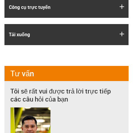
igus
Công cụ trực tuyến
igus
Tải xuống
Tư vấn
Tôi sẽ rất vui được trả lời trực tiếp
các câu hỏi của bạn