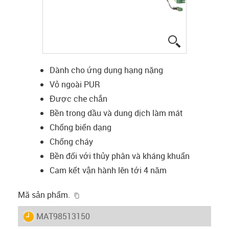
igus-icon-lup
Dành cho ứng dụng hạng nặng
Vỏ ngoài PUR
Được che chắn
Bền trong dầu và dung dịch làm mát
Chống biến dạng
Chống cháy
Bền đối với thủy phân và kháng khuẩn
Cam kết vận hành lên tới 4 năm
igus-icon-copy-clipboard
Mã sản phẩm.
igus-icon-lieferzeit
MAT98513150