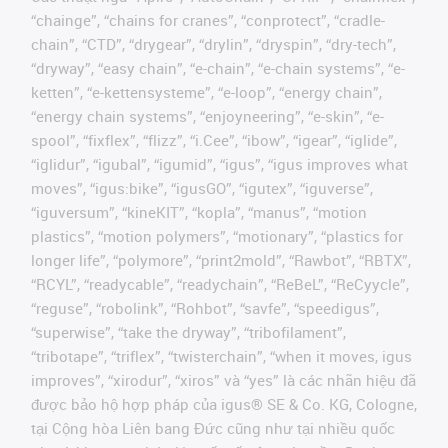
“chainge”, “chains for cranes”, “conprotect”, “cradle-
chain”, “CTD”, “drygear”, “drylin”, “dryspin”, “dry-tech”,
“dryway”, “easy chain”, “e-chain”, “e-chain systems”, “e-
ketten”, “e-kettensysteme”, “e-loop”, “energy chain”,
“energy chain systems”, “enjoyneering”, “e-skin”, “e-
spool”, “fixflex”, “flizz”, “i.Cee”, “ibow”, “igear”, “iglide”,
“iglidur”, “igubal”, “igumid”, “igus”, “igus improves what
moves”, “igus:bike”, “igusGO”, “igutex”, “iguverse”,
“iguversum”, “kineKIT”, “kopla”, “manus”, “motion
plastics”, “motion polymers”, “motionary”, “plastics for
longer life”, “polymore”, “print2mold”, “Rawbot”, “RBTX”,
“RCYL”, “readycable”, “readychain”, “ReBeL”, “ReCyycle”,
“reguse”, “robolink”, “Rohbot”, “savfe”, “speedigus”,
“superwise”, “take the dryway”, “tribofilament”,
“tribotape”, “triflex”, “twisterchain”, “when it moves, igus
improves”, “xirodur”, “xiros” và “yes” là các nhãn hiệu đã
được bảo hộ hợp pháp của igus® SE & Co. KG, Cologne,
tại Cộng hòa Liên bang Đức cũng như tại nhiều quốc