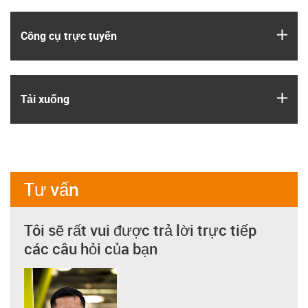
igus
Công cụ trực tuyến
igus
Tải xuống
Tư vấn
Tôi sẽ rất vui được trả lời trực tiếp
các câu hỏi của bạn