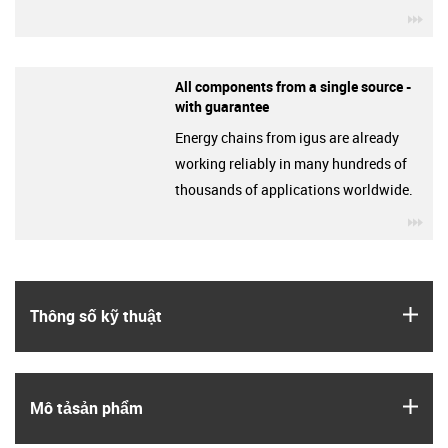
igu
All components from a single source -
with guarantee
Energy chains from igus are already
working reliably in many hundreds of
thousands of applications worldwide.
igu
igus
Thông số kỹ thuật
igus
Mô tả­sản phẩm