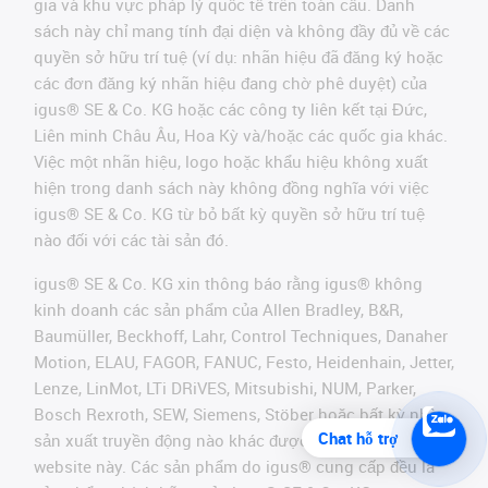
gia và khu vực pháp lý quốc tế trên toàn cầu. Danh
sách này chỉ mang tính đại diện và không đầy đủ về các
quyền sở hữu trí tuệ (ví dụ: nhãn hiệu đã đăng ký hoặc
các đơn đăng ký nhãn hiệu đang chờ phê duyệt) của
igus® SE & Co. KG hoặc các công ty liên kết tại Đức,
Liên minh Châu Âu, Hoa Kỳ và/hoặc các quốc gia khác.
Việc một nhãn hiệu, logo hoặc khẩu hiệu không xuất
hiện trong danh sách này không đồng nghĩa với việc
igus® SE & Co. KG từ bỏ bất kỳ quyền sở hữu trí tuệ
nào đối với các tài sản đó.
igus® SE & Co. KG xin thông báo rằng igus® không
kinh doanh các sản phẩm của Allen Bradley, B&R,
Baumüller, Beckhoff, Lahr, Control Techniques, Danaher
Motion, ELAU, FAGOR, FANUC, Festo, Heidenhain, Jetter,
Lenze, LinMot, LTi DRiVES, Mitsubishi, NUM, Parker,
Bosch Rexroth, SEW, Siemens, Stöber hoặc bất kỳ nhà
Chat hỗ trợ
sản xuất truyền động nào khác được đề cập trên
website này. Các sản phẩm do igus® cung cấp đều là