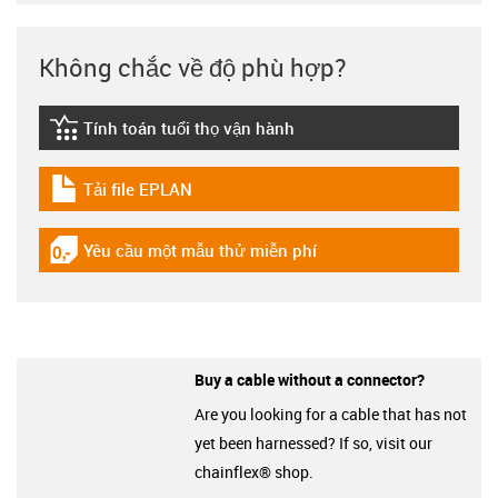
Không chắc về độ phù hợp?
Tính toán tuổi thọ vận hành
igus-icon-lebensdauerrechner
Tải file EPLAN
igus-icon-download-plan
Yêu cầu một mẫu thử miễn phí
igus-icon-gratismuster
Buy a cable without a connector?
Are you looking for a cable that has not
yet been harnessed? If so, visit our
chainflex® shop.