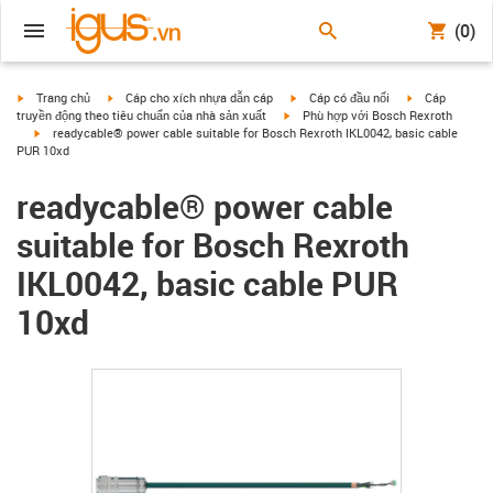
(0)
igus-icon-arrow-right
igus-icon-arrow-right
igus-icon-arrow-right
igus-icon-arrow
Trang chủ
Cáp cho xích nhựa dẫn cáp
Cáp có đầu nối
Cáp
igus-icon-arrow-right
truyền động theo tiêu chuẩn của nhà sản xuất
Phù hợp với Bosch Rexroth
igus-icon-arrow-right
readycable® power cable suitable for Bosch Rexroth IKL0042, basic cable
PUR 10xd
readycable® power cable
suitable for Bosch Rexroth
IKL0042, basic cable PUR
10xd