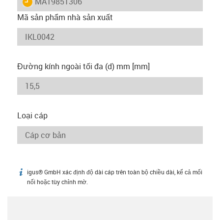
igus-icon-lieferzeit
MAT9851306
Mã sản phẩm nhà sản xuất
Đường kính ngoài tối đa (d) mm [mm]
Loại cáp
igus® GmbH xác định độ dài cáp trên toàn bộ chiều dài, kể cả mối
igus-icon-info
nối hoặc tùy chỉnh mờ.