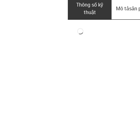
Thông số kỹ
Mô tả­sản
thuật