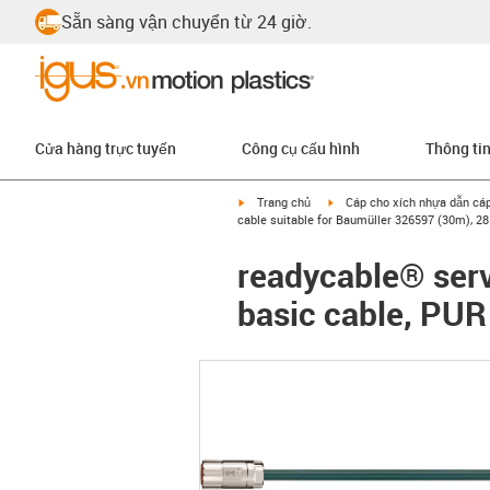
Sẵn sàng vận chuyển từ 24 giờ.
Cửa hàng trực tuyến
Công cụ cấu hình
Thông ti
igus-icon-arrow-right
igus-icon-arrow-right
Trang chủ
Cáp cho xích nhựa dẫn cá
cable suitable for Baumüller 326597 (30m), 28
readycable® serv
basic cable, PUR