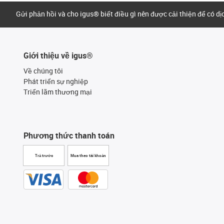
Gửi phản hồi và cho igus® biết điều gì nên được cải thiện để có d
Giới thiệu về igus®
Về chúng tôi
Phát triển sự nghiệp
Triển lãm thương mại
Phương thức thanh toán
Trả trước
Mua theo tài khoản