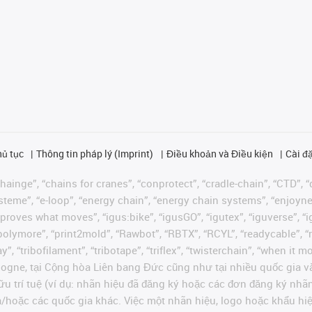
hủ tục
Thông tin pháp lý (Imprint)
Điều khoản và Điều kiện
Cài đặ
ainge”, “chains for cranes”, “conprotect”, “cradle-chain”, “CTD”, “d
teme”, “e-loop”, “energy chain”, “energy chain systems”, “enjoyneering
us improves what moves”, “igus:bike”, “igusGO”, “igutex”, “iguverse”,
“polymore”, “print2mold”, “Rawbot”, “RBTX”, “RCYL”, “readycable”, “
”, “tribofilament”, “tribotape”, “triflex”, “twisterchain”, “when it 
ogne, tại Cộng hòa Liên bang Đức cũng như tại nhiều quốc gia và
ữu trí tuệ (ví dụ: nhãn hiệu đã đăng ký hoặc các đơn đăng ký nh
và/hoặc các quốc gia khác. Việc một nhãn hiệu, logo hoặc khẩu 