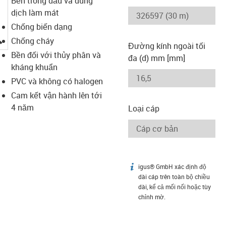
Bền trong dầu và dung
dịch làm mát
Chống biến dạng
igus-icon-lupe
Chống cháy
Đường kính ngoài tối
Bền đối với thủy phân và
đa (d) mm [mm]
kháng khuẩn
PVC và không có halogen
Cam kết vận hành lên tới
4 năm
Loại cáp
igus® GmbH xác định độ
igus-icon-info
dài cáp trên toàn bộ chiều
dài, kể cả mối nối hoặc tùy
chỉnh mờ.