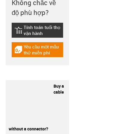
Không chắc về
độ phù hợp?
Tính toán tuổi thọ
igus-icon-lebensdauerrechner
vận hành
Yêu cầu một mẫu
igus-icon-gratismuster
thử miễn phí
Buy a
cable
without a connector?