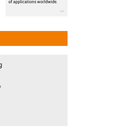
of applications worldwide.
igus-icon-3arrow
g
m