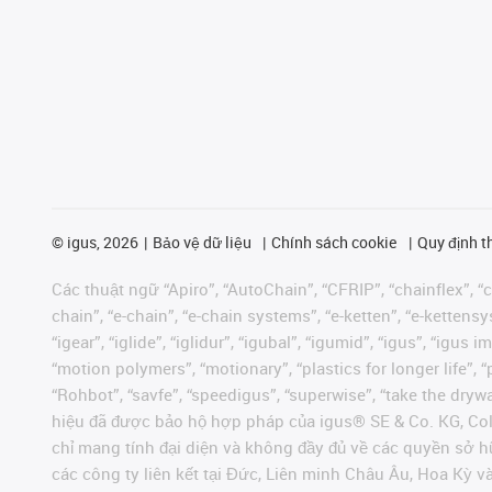
©
igus, 2026
Bảo vệ dữ liệu
Chính sách cookie
Quy định t
Các thuật ngữ “Apiro”, “AutoChain”, “CFRIP”, “chainflex”, “ch
chain”, “e-chain”, “e-chain systems”, “e-ketten”, “e-kettensys
“igear”, “iglide”, “iglidur”, “igubal”, “igumid”, “igus”, “ig
“motion polymers”, “motionary”, “plastics for longer life”, 
“Rohbot”, “savfe”, “speedigus”, “superwise”, “take the dryway
hiệu đã được bảo hộ hợp pháp của igus® SE & Co. KG, Col
chỉ mang tính đại diện và không đầy đủ về các quyền sở h
các công ty liên kết tại Đức, Liên minh Châu Âu, Hoa Kỳ 