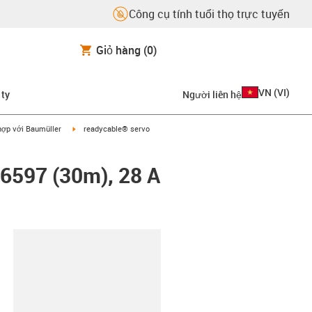
Công cụ tính tuổi thọ trực tuyến
Giỏ hàng
(0)
VN
(
VI
)
 ty
Người liên hệ
on-arrow-right
igus-icon-arrow-right
hợp với Baumüller
readycable® servo
26597 (30m), 28 A
copy-clipboard