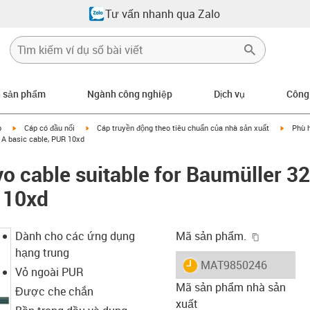
Tư vấn nhanh qua Zalo
n sản phẩm
Ngành công nghiệp
Dịch vụ
Công
igus-icon-arrow-right
igus-icon-arrow-right
igus-ic
p
Cáp có đầu nối
Cáp truyền động theo tiêu chuẩn của nhà sản xuất
Phù 
 A basic cable, PUR 10xd
o cable suitable for Baumüller 3
 10xd
igus-icon-
Dành cho các ứng dụng
Mã sản phẩm.
hạng trung
igus-icon-lieferzeit
MAT9850246
Vỏ ngoài PUR
Mã sản phẩm nhà sản
Được che chắn
xuất