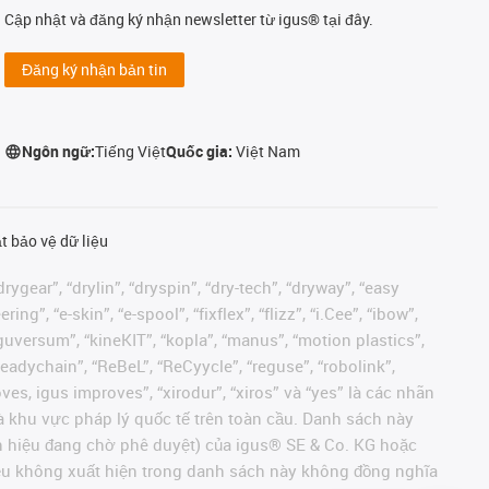
Cập nhật và đăng ký nhận newsletter từ igus® tại đây.
Đăng ký nhận bản tin
Ngôn ngữ:
Tiếng Việt
Quốc gia:
Việt Nam
t bảo vệ dữ liệu
rygear”, “drylin”, “dryspin”, “dry-tech”, “dryway”, “easy
”, “e-skin”, “e-spool”, “fixflex”, “flizz”, “i.Cee”, “ibow”,
 “iguversum”, “kineKIT”, “kopla”, “manus”, “motion plastics”,
readychain”, “ReBeL”, “ReCyycle”, “reguse”, “robolink”,
moves, igus improves”, “xirodur”, “xiros” và “yes” là các nhãn
 khu vực pháp lý quốc tế trên toàn cầu. Danh sách này
ãn hiệu đang chờ phê duyệt) của igus® SE & Co. KG hoặc
hiệu không xuất hiện trong danh sách này không đồng nghĩa