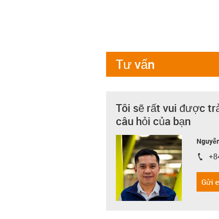
Tư vấn
Tôi sẽ rất vui được tr
câu hỏi của bạn
Nguyễn
+8
igus-i
Gửi 