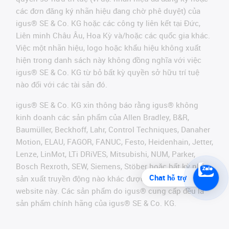
các đơn đăng ký nhãn hiệu đang chờ phê duyệt) của
igus® SE & Co. KG hoặc các công ty liên kết tại Đức,
Liên minh Châu Âu, Hoa Kỳ và/hoặc các quốc gia khác.
Việc một nhãn hiệu, logo hoặc khẩu hiệu không xuất
hiện trong danh sách này không đồng nghĩa với việc
igus® SE & Co. KG từ bỏ bất kỳ quyền sở hữu trí tuệ
nào đối với các tài sản đó.
igus® SE & Co. KG xin thông báo rằng igus® không
kinh doanh các sản phẩm của Allen Bradley, B&R,
Baumüller, Beckhoff, Lahr, Control Techniques, Danaher
Motion, ELAU, FAGOR, FANUC, Festo, Heidenhain, Jetter,
Lenze, LinMot, LTi DRiVES, Mitsubishi, NUM, Parker,
Bosch Rexroth, SEW, Siemens, Stöber hoặc bất kỳ nhà
Chat hỗ trợ
sản xuất truyền động nào khác được đề cập trên
website này. Các sản phẩm do igus® cung cấp đều là
sản phẩm chính hãng của igus® SE & Co. KG.