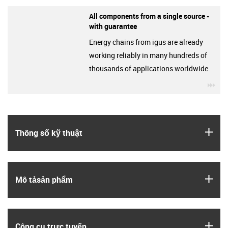
All components from a single source -
with guarantee
Energy chains from igus are already
working reliably in many hundreds of
thousands of applications worldwide.
igu
igus
Thông số kỹ thuật
igus
Mô tả­sản phẩm
igus
Công cụ trực tuyến