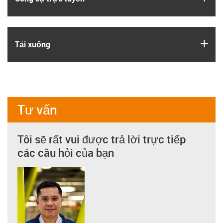
igus
Tải xuống
Tư vấn
Tôi sẽ rất vui được trả lời trực tiếp
các câu hỏi của bạn