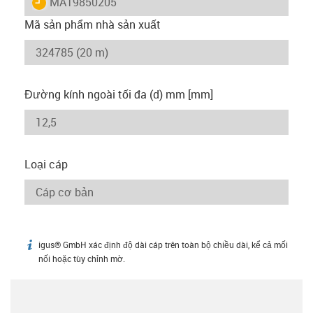
igus-icon-lieferzeit
MAT9850205
Mã sản phẩm nhà sản xuất
Đường kính ngoài tối đa (d) mm [mm]
Loại cáp
igus® GmbH xác định độ dài cáp trên toàn bộ chiều dài, kể cả mối
igus-icon-info
nối hoặc tùy chỉnh mờ.