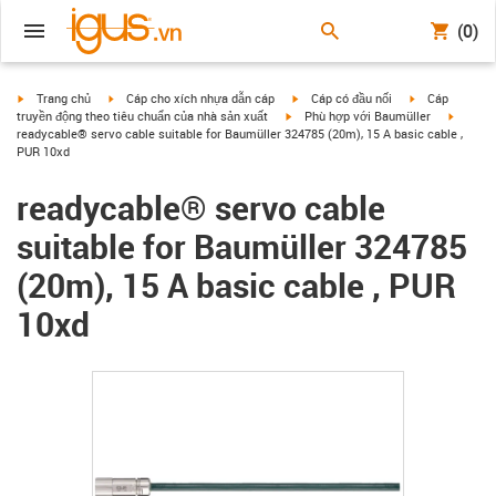
(0)
igus-icon-arrow-right
igus-icon-arrow-right
igus-icon-arrow-right
igus-icon-arrow
Trang chủ
Cáp cho xích nhựa dẫn cáp
Cáp có đầu nối
Cáp
igus-icon-arrow-right
igus-ic
truyền động theo tiêu chuẩn của nhà sản xuất
Phù hợp với Baumüller
readycable® servo cable suitable for Baumüller 324785 (20m), 15 A basic cable ,
PUR 10xd
readycable® servo cable
suitable for Baumüller 324785
(20m), 15 A basic cable , PUR
10xd