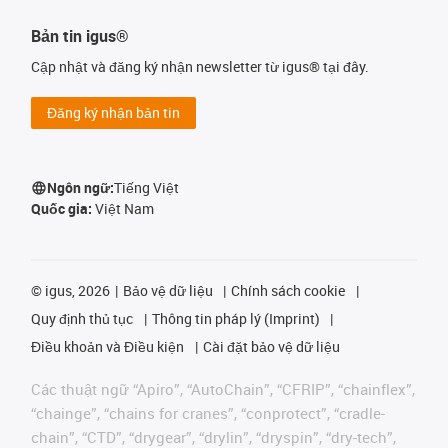
Bản tin igus®
Cập nhật và đăng ký nhận newsletter từ igus® tại đây.
Đăng ký nhận bản tin
Ngôn ngữ:
Tiếng Việt
Quốc gia:
Việt Nam
©
igus, 2026
Bảo vệ dữ liệu
Chính sách cookie
Quy định thủ tục
Thông tin pháp lý (Imprint)
Điều khoản và Điều kiện
Cài đặt bảo vệ dữ liệu
Các thuật ngữ “Apiro”, “AutoChain”, “CFRIP”, “chainflex”,
“chainge”, “chains for cranes”, “conprotect”, “cradle-
chain”, “CTD”, “drygear”, “drylin”, “dryspin”, “dry-tech”,