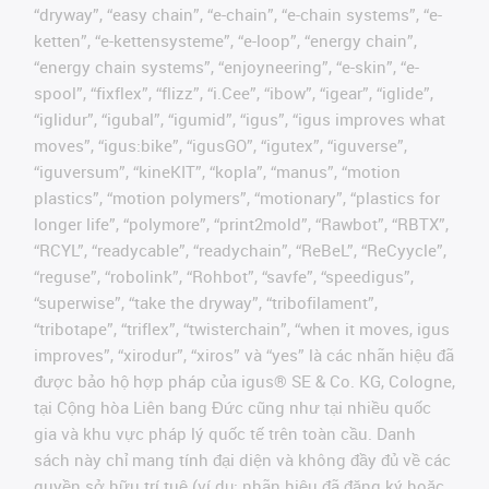
“dryway”, “easy chain”, “e-chain”, “e-chain systems”, “e-
ketten”, “e-kettensysteme”, “e-loop”, “energy chain”,
“energy chain systems”, “enjoyneering”, “e-skin”, “e-
spool”, “fixflex”, “flizz”, “i.Cee”, “ibow”, “igear”, “iglide”,
“iglidur”, “igubal”, “igumid”, “igus”, “igus improves what
moves”, “igus:bike”, “igusGO”, “igutex”, “iguverse”,
“iguversum”, “kineKIT”, “kopla”, “manus”, “motion
plastics”, “motion polymers”, “motionary”, “plastics for
longer life”, “polymore”, “print2mold”, “Rawbot”, “RBTX”,
“RCYL”, “readycable”, “readychain”, “ReBeL”, “ReCyycle”,
“reguse”, “robolink”, “Rohbot”, “savfe”, “speedigus”,
“superwise”, “take the dryway”, “tribofilament”,
“tribotape”, “triflex”, “twisterchain”, “when it moves, igus
improves”, “xirodur”, “xiros” và “yes” là các nhãn hiệu đã
được bảo hộ hợp pháp của igus® SE & Co. KG, Cologne,
tại Cộng hòa Liên bang Đức cũng như tại nhiều quốc
gia và khu vực pháp lý quốc tế trên toàn cầu. Danh
sách này chỉ mang tính đại diện và không đầy đủ về các
quyền sở hữu trí tuệ (ví dụ: nhãn hiệu đã đăng ký hoặc