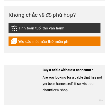
Không chắc về độ phù hợp?
Tính toán tuổi thọ vận hành
igus-icon-lebensdauerrechner
Yêu cầu một mẫu thử miễn phí
igus-icon-gratismuster
Buy a cable without a connector?
Are you looking for a cable that has not
yet been harnessed? If so, visit our
chainflex® shop.
igu