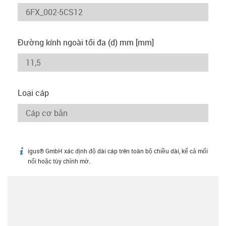
Đường kính ngoài tối đa (d) mm [mm]
Loại cáp
igus® GmbH xác định độ dài cáp trên toàn bộ chiều dài, kể cả mối
igus-icon-info
nối hoặc tùy chỉnh mờ.