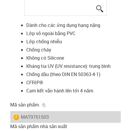
igus-icon-lup
Dành cho các ứng dụng hạng nặng
Lớp vỏ ngoài bằng PVC
Lớp chống nhiễu
Chống cháy
Không có Silicone
Kháng tia UV (UV resistance): trung bình
Chống dầu (theo DIN EN 50363-4-1)
CFRIP®
Cam kết vận hành lên tới 4 năm
igus-icon-copy-clipboard
Mã sản phẩm.
igus-icon-lieferzeit
MAT9761503
Mã sản phẩm nhà sản xuất