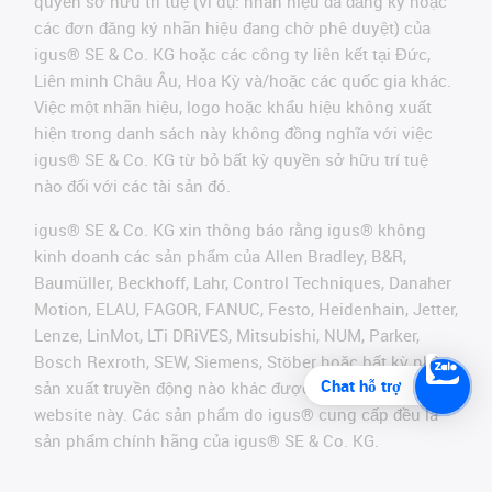
quyền sở hữu trí tuệ (ví dụ: nhãn hiệu đã đăng ký hoặc
các đơn đăng ký nhãn hiệu đang chờ phê duyệt) của
igus® SE & Co. KG hoặc các công ty liên kết tại Đức,
Liên minh Châu Âu, Hoa Kỳ và/hoặc các quốc gia khác.
Việc một nhãn hiệu, logo hoặc khẩu hiệu không xuất
hiện trong danh sách này không đồng nghĩa với việc
igus® SE & Co. KG từ bỏ bất kỳ quyền sở hữu trí tuệ
nào đối với các tài sản đó.
igus® SE & Co. KG xin thông báo rằng igus® không
kinh doanh các sản phẩm của Allen Bradley, B&R,
Baumüller, Beckhoff, Lahr, Control Techniques, Danaher
Motion, ELAU, FAGOR, FANUC, Festo, Heidenhain, Jetter,
Lenze, LinMot, LTi DRiVES, Mitsubishi, NUM, Parker,
Bosch Rexroth, SEW, Siemens, Stöber hoặc bất kỳ nhà
Chat hỗ trợ
sản xuất truyền động nào khác được đề cập trên
website này. Các sản phẩm do igus® cung cấp đều là
sản phẩm chính hãng của igus® SE & Co. KG.