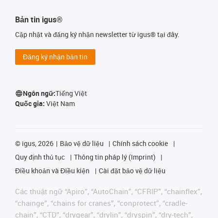
Bản tin igus®
Cập nhật và đăng ký nhận newsletter từ igus® tại đây.
Đăng ký nhận bản tin
Ngôn ngữ:
Tiếng Việt
Quốc gia:
Việt Nam
©
igus, 2026
Bảo vệ dữ liệu
Chính sách cookie
Quy định thủ tục
Thông tin pháp lý (Imprint)
Điều khoản và Điều kiện
Cài đặt bảo vệ dữ liệu
Các thuật ngữ “Apiro”, “AutoChain”, “CFRIP”, “chainflex”,
“chainge”, “chains for cranes”, “conprotect”, “cradle-
chain”, “CTD”, “drygear”, “drylin”, “dryspin”, “dry-tech”,