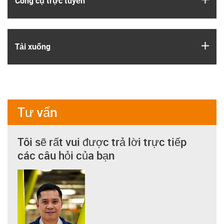
Công cụ trực tuyến
igus
Tải xuống
Tư vấn
Tôi sẽ rất vui được trả lời trực tiếp
các câu hỏi của bạn