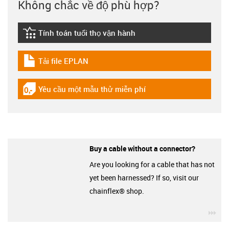
Không chắc về độ phù hợp?
Tính toán tuổi thọ vận hành
igus-icon-lebensdauerrechner
Tải file EPLAN
igus-icon-download-plan
Yêu cầu một mẫu thử miễn phí
igus-icon-gratismuster
Buy a cable without a connector?
Are you looking for a cable that has not
yet been harnessed? If so, visit our
chainflex® shop.
igu