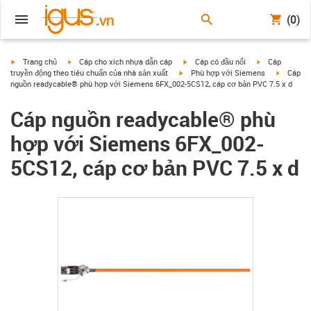
(0)
igus-icon-arrow-right
igus-icon-arrow-right
igus-icon-arrow-right
igus-icon-arrow
Trang chủ
Cáp cho xích nhựa dẫn cáp
Cáp có đầu nối
Cáp
igus-icon-arrow-right
igus-icon
truyền động theo tiêu chuẩn của nhà sản xuất
Phù hợp với Siemens
Cáp
nguồn readycable® phù hợp với Siemens 6FX_002-5CS12, cáp cơ bản PVC 7.5 x d
Cáp nguồn readycable® phù
hợp với Siemens 6FX_002-
5CS12, cáp cơ bản PVC 7.5 x d