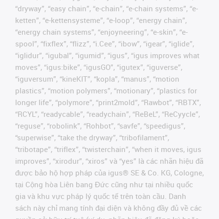
“dryway”, “easy chain”, “e-chain”, “e-chain systems”, “e-
ketten”, “e-kettensysteme”, “e-loop”, “energy chain”,
“energy chain systems”, “enjoyneering”, “e-skin”, “e-
spool”, “fixflex”, “flizz”, “i.Cee”, “ibow”, “igear”, “iglide”,
“iglidur”, “igubal”, “igumid”, “igus”, “igus improves what
moves”, “igus:bike”, “igusGO”, “igutex”, “iguverse”,
“iguversum”, “kineKIT”, “kopla”, “manus”, “motion
plastics”, “motion polymers”, “motionary”, “plastics for
longer life”, “polymore”, “print2mold”, “Rawbot”, “RBTX”,
“RCYL”, “readycable”, “readychain”, “ReBeL”, “ReCyycle”,
“reguse”, “robolink”, “Rohbot”, “savfe”, “speedigus”,
“superwise”, “take the dryway”, “tribofilament”,
“tribotape”, “triflex”, “twisterchain”, “when it moves, igus
improves”, “xirodur”, “xiros” và “yes” là các nhãn hiệu đã
được bảo hộ hợp pháp của igus® SE & Co. KG, Cologne,
tại Cộng hòa Liên bang Đức cũng như tại nhiều quốc
gia và khu vực pháp lý quốc tế trên toàn cầu. Danh
sách này chỉ mang tính đại diện và không đầy đủ về các