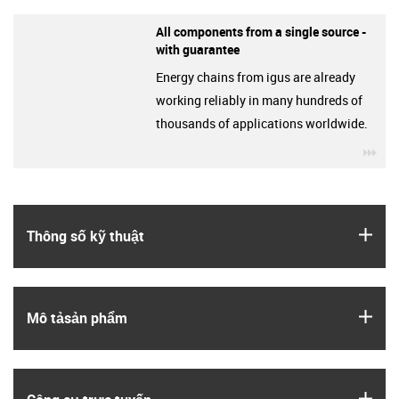
All components from a single source -
with guarantee
Energy chains from igus are already
working reliably in many hundreds of
thousands of applications worldwide.
igu
igus
Thông số kỹ thuật
igus
Mô tả­sản phẩm
igus