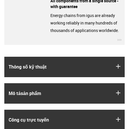
All components from a single source -
with guarantee
Energy chains from igus are already
working reliably in many hundreds of
thousands of applications worldwide.
igu
igus
Thông số kỹ thuật
igus
Mô tả­sản phẩm
igus
Công cụ trực tuyến