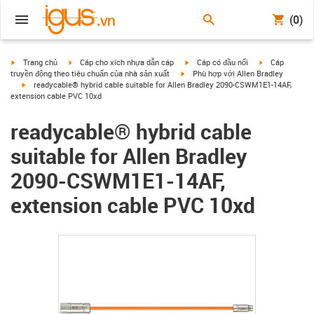
(0)
igus-icon-arrow-right
igus-icon-arrow-right
igus-icon-arrow-right
igus-icon-arrow
Trang chủ
Cáp cho xích nhựa dẫn cáp
Cáp có đầu nối
Cáp
igus-icon-arrow-right
truyền động theo tiêu chuẩn của nhà sản xuất
Phù hợp với Allen Bradley
igus-icon-arrow-right
readycable® hybrid cable suitable for Allen Bradley 2090-CSWM1E1-14AF,
extension cable PVC 10xd
readycable® hybrid cable
suitable for Allen Bradley
2090-CSWM1E1-14AF,
extension cable PVC 10xd