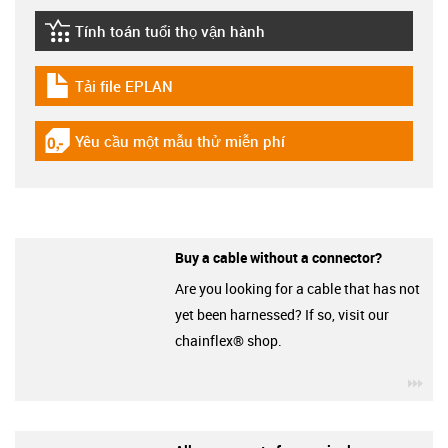
Tính toán tuổi thọ vận hành
igus-icon-lebensdauerrechner
Tải file EPLAN
igus-icon-download-plan
Yêu cầu một mẫu thử miễn phí
igus-icon-gratismuster
Buy a cable without a connector?
Are you looking for a cable that has not
yet been harnessed? If so, visit our
chainflex® shop.
igu