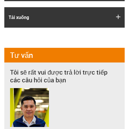
igus
Tải xuống
Tư vấn
Tôi sẽ rất vui được trả lời trực tiếp
các câu hỏi của bạn