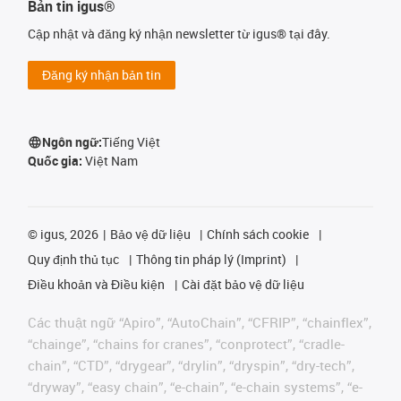
Bản tin igus®
Cập nhật và đăng ký nhận newsletter từ igus® tại đây.
Đăng ký nhận bản tin
Ngôn ngữ:
Tiếng Việt
Quốc gia:
Việt Nam
©
igus, 2026
Bảo vệ dữ liệu
Chính sách cookie
Quy định thủ tục
Thông tin pháp lý (Imprint)
Điều khoản và Điều kiện
Cài đặt bảo vệ dữ liệu
Các thuật ngữ “Apiro”, “AutoChain”, “CFRIP”, “chainflex”,
“chainge”, “chains for cranes”, “conprotect”, “cradle-
chain”, “CTD”, “drygear”, “drylin”, “dryspin”, “dry-tech”,
“dryway”, “easy chain”, “e-chain”, “e-chain systems”, “e-