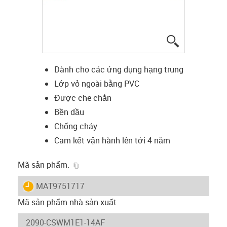
igus-icon-lup
Dành cho các ứng dụng hạng trung
Lớp vỏ ngoài bằng PVC
Được che chắn
Bền dầu
Chống cháy
Cam kết vận hành lên tới 4 năm
igus-icon-copy-clipboard
Mã sản phẩm.
igus-icon-lieferzeit
MAT9751717
Mã sản phẩm nhà sản xuất