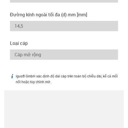
Đường kính ngoài tối đa (d) mm [mm]
Loại cáp
igus® GmbH xác định độ dài cáp trên toàn bộ chiều dài, kể cả mối
igus-icon-info
nối hoặc tùy chỉnh mờ.