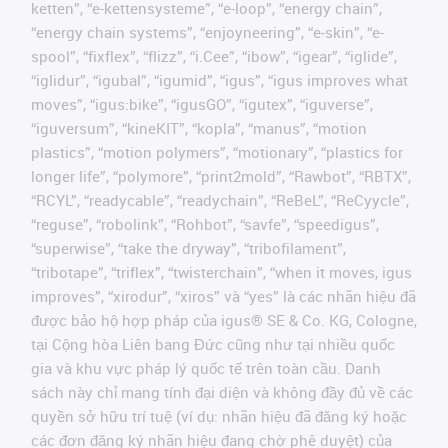
ketten”, “e-kettensysteme”, “e-loop”, “energy chain”,
“energy chain systems”, “enjoyneering”, “e-skin”, “e-
spool”, “fixflex”, “flizz”, “i.Cee”, “ibow”, “igear”, “iglide”,
“iglidur”, “igubal”, “igumid”, “igus”, “igus improves what
moves”, “igus:bike”, “igusGO”, “igutex”, “iguverse”,
“iguversum”, “kineKIT”, “kopla”, “manus”, “motion
plastics”, “motion polymers”, “motionary”, “plastics for
longer life”, “polymore”, “print2mold”, “Rawbot”, “RBTX”,
“RCYL”, “readycable”, “readychain”, “ReBeL”, “ReCyycle”,
“reguse”, “robolink”, “Rohbot”, “savfe”, “speedigus”,
“superwise”, “take the dryway”, “tribofilament”,
“tribotape”, “triflex”, “twisterchain”, “when it moves, igus
improves”, “xirodur”, “xiros” và “yes” là các nhãn hiệu đã
được bảo hộ hợp pháp của igus® SE & Co. KG, Cologne,
tại Cộng hòa Liên bang Đức cũng như tại nhiều quốc
gia và khu vực pháp lý quốc tế trên toàn cầu. Danh
sách này chỉ mang tính đại diện và không đầy đủ về các
quyền sở hữu trí tuệ (ví dụ: nhãn hiệu đã đăng ký hoặc
các đơn đăng ký nhãn hiệu đang chờ phê duyệt) của