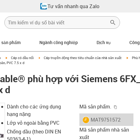
Tư vấn nhanh qua Zalo
n sản phẩm
Ngành công nghiệp
Dịch vụ
Công
igus-icon-arrow-right
igus-icon-arrow-right
igus-ic
p
Cáp có đầu nối
Cáp truyền động theo tiêu chuẩn của nhà sản xuất
Phù 
ản, PVC 7.5 x d
cable® phù hợp với Siemens 6FX
x d
igus-icon-
Dành cho các ứng dụng
Mã sản phẩm.
hạng nặng
igus-icon-lieferzeit
MAT9751572
Lớp vỏ ngoài bằng PVC
Mã sản phẩm nhà sản
Chống dầu (theo DIN EN
xuất
50363-4-1)