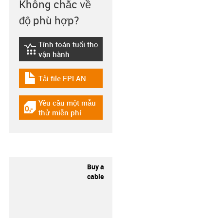
Không chắc về
độ phù hợp?
Tính toán tuổi thọ
igus-icon-lebensdauerrechner
vận hành
Tải file EPLAN
igus-icon-download-plan
Yêu cầu một mẫu
igus-icon-gratismuster
thử miễn phí
Buy a
cable