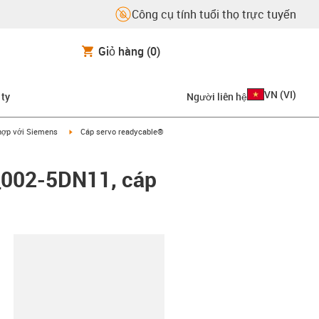
Công cụ tính tuổi thọ trực tuyến
Giỏ hàng
(0)
VN
(
VI
)
 ty
Người liên hệ
on-arrow-right
igus-icon-arrow-right
hợp với Siemens
Cáp servo readycable®
_002-5DN11, cáp
copy-clipboard