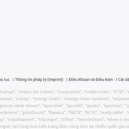
hủ tục
Thông tin pháp lý (Imprint)
Điều khoản và Điều kiện
Cài đặ
ainge”, “chains for cranes”, “conprotect”, “cradle-chain”, “CTD”, “d
teme”, “e-loop”, “energy chain”, “energy chain systems”, “enjoyneering
us improves what moves”, “igus:bike”, “igusGO”, “igutex”, “iguverse”,
“polymore”, “print2mold”, “Rawbot”, “RBTX”, “RCYL”, “readycable”, “
”, “tribofilament”, “tribotape”, “triflex”, “twisterchain”, “when it 
ogne, tại Cộng hòa Liên bang Đức cũng như tại nhiều quốc gia và