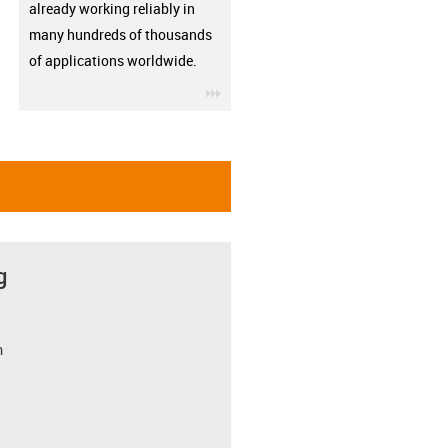
already working reliably in
many hundreds of thousands
of applications worldwide.
igus-icon-3arrow
g
m