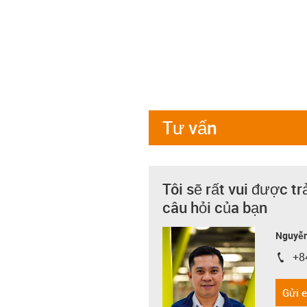
Tư vấn
Tôi sẽ rất vui được tr
câu hỏi của bạn
Nguyễn
+8
igus-i
Gửi 