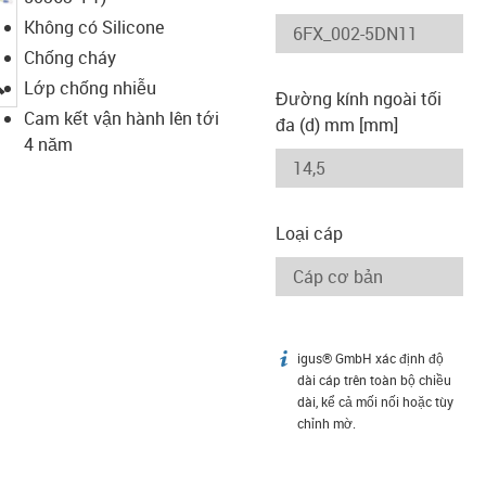
Không có Silicone
Chống cháy
igus-icon-lupe
Lớp chống nhiễu
Đường kính ngoài tối
Cam kết vận hành lên tới
đa (d) mm [mm]
4 năm
Loại cáp
igus® GmbH xác định độ
igus-icon-info
dài cáp trên toàn bộ chiều
dài, kể cả mối nối hoặc tùy
chỉnh mờ.