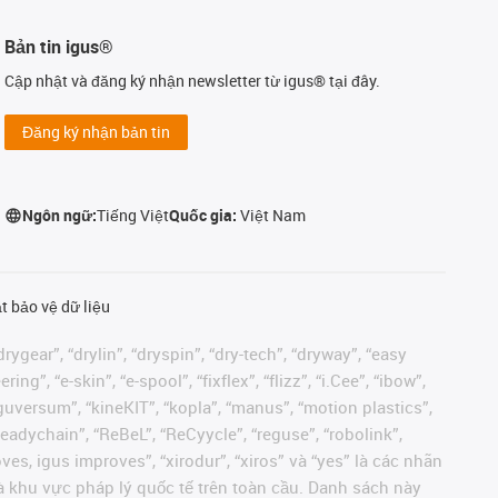
Bản tin igus®
Cập nhật và đăng ký nhận newsletter từ igus® tại đây.
Đăng ký nhận bản tin
Ngôn ngữ:
Tiếng Việt
Quốc gia:
Việt Nam
t bảo vệ dữ liệu
rygear”, “drylin”, “dryspin”, “dry-tech”, “dryway”, “easy
”, “e-skin”, “e-spool”, “fixflex”, “flizz”, “i.Cee”, “ibow”,
 “iguversum”, “kineKIT”, “kopla”, “manus”, “motion plastics”,
readychain”, “ReBeL”, “ReCyycle”, “reguse”, “robolink”,
moves, igus improves”, “xirodur”, “xiros” và “yes” là các nhãn
 khu vực pháp lý quốc tế trên toàn cầu. Danh sách này