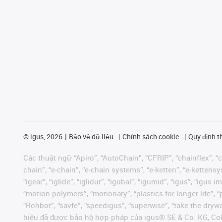
©
igus, 2026
Bảo vệ dữ liệu
Chính sách cookie
Quy định t
Các thuật ngữ “Apiro”, “AutoChain”, “CFRIP”, “chainflex”, “ch
chain”, “e-chain”, “e-chain systems”, “e-ketten”, “e-kettensys
“igear”, “iglide”, “iglidur”, “igubal”, “igumid”, “igus”, “ig
“motion polymers”, “motionary”, “plastics for longer life”, 
“Rohbot”, “savfe”, “speedigus”, “superwise”, “take the dryway
hiệu đã được bảo hộ hợp pháp của igus® SE & Co. KG, Col