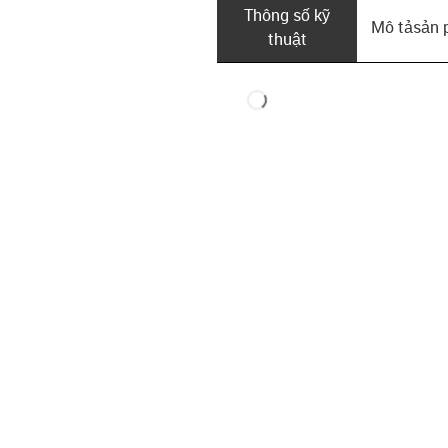
Thông số kỹ
Mô tả­sản
thuật