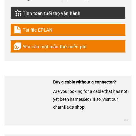
Tính toán tuổi thọ vận hành
igus-icon-lebensdauerrechner
Tải file EPLAN
igus-icon-download-plan
Yêu cầu một mẫu thử miễn phí
igus-icon-gratismuster
Buy a cable without a connector?
Are you looking for a cable that has not
yet been harnessed? If so, visit our
chainflex® shop.
igu