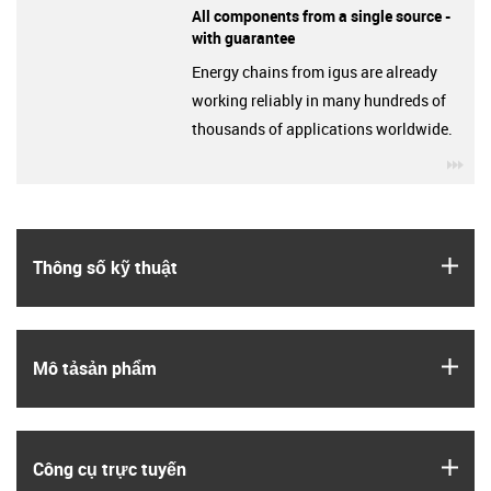
All components from a single source -
with guarantee
Energy chains from igus are already
working reliably in many hundreds of
thousands of applications worldwide.
igu
igus
Thông số kỹ thuật
igus
Mô tả­sản phẩm
igus
Công cụ trực tuyến