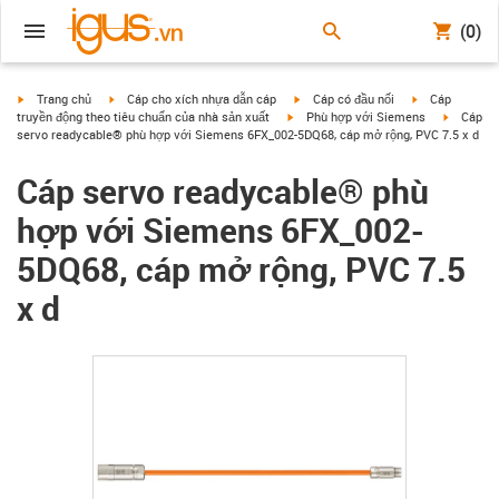
(0)
igus-icon-arrow-right
igus-icon-arrow-right
igus-icon-arrow-right
igus-icon-arrow
Trang chủ
Cáp cho xích nhựa dẫn cáp
Cáp có đầu nối
Cáp
igus-icon-arrow-right
igus-icon
truyền động theo tiêu chuẩn của nhà sản xuất
Phù hợp với Siemens
Cáp
servo readycable® phù hợp với Siemens 6FX_002-5DQ68, cáp mở rộng, PVC 7.5 x d
Cáp servo readycable® phù
hợp với Siemens 6FX_002-
5DQ68, cáp mở rộng, PVC 7.5
x d