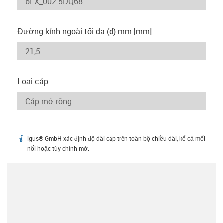
Đường kính ngoài tối đa (d) mm [mm]
Loại cáp
igus® GmbH xác định độ dài cáp trên toàn bộ chiều dài, kể cả mối
igus-icon-info
nối hoặc tùy chỉnh mờ.