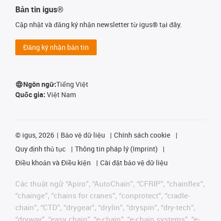
Bản tin igus®
Cập nhật và đăng ký nhận newsletter từ igus® tại đây.
Đăng ký nhận bản tin
Ngôn ngữ:
Tiếng Việt
Quốc gia:
Việt Nam
©
igus, 2026
Bảo vệ dữ liệu
Chính sách cookie
Quy định thủ tục
Thông tin pháp lý (Imprint)
Điều khoản và Điều kiện
Cài đặt bảo vệ dữ liệu
Các thuật ngữ “Apiro”, “AutoChain”, “CFRIP”, “chainflex”,
“chainge”, “chains for cranes”, “conprotect”, “cradle-
chain”, “CTD”, “drygear”, “drylin”, “dryspin”, “dry-tech”,
“dryway”, “easy chain”, “e-chain”, “e-chain systems”, “e-