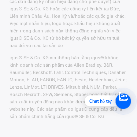
các đơn đăng ký nhãn hiệu đang chờ phê duyệt) của
igus® SE & Co. KG hoặc các công ty liên kết tại Đức,
Liên minh Châu Âu, Hoa Kỳ và/hoặc các quốc gia khác.
Việc một nhãn hiệu, logo hoặc khẩu hiệu không xuất
hiện trong danh sách này không đồng nghĩa với việc
igus® SE & Co. KG từ bỏ bất kỳ quyền sở hữu trí tuệ
nào đối với các tài sản đó.
igus® SE & Co. KG xin thông báo rằng igus® không
kinh doanh các sản phẩm của Allen Bradley, B&R,
Baumüller, Beckhoff, Lahr, Control Techniques, Danaher
Motion, ELAU, FAGOR, FANUC, Festo, Heidenhain, Jetter,
Lenze, LinMot, LTi DRiVES, Mitsubishi, NUM, Parker,
Bosch Rexroth, SEW, Siemens, Stöber hoặc bất kỳ nhà
Chat hỗ trợ
sản xuất truyền động nào khác được đề cập trên
website này. Các sản phẩm do igus® cung cấp đều là
sản phẩm chính hãng của igus® SE & Co. KG.