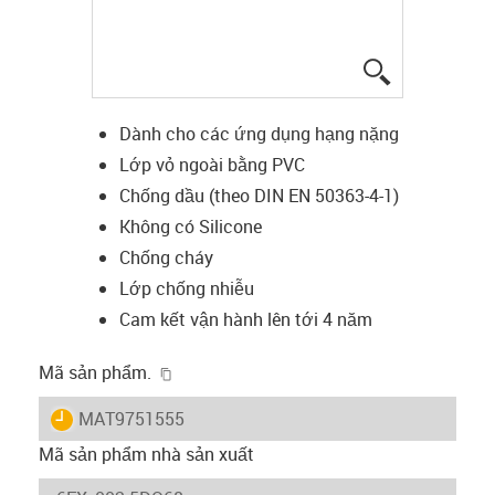
igus-icon-lup
Dành cho các ứng dụng hạng nặng
Lớp vỏ ngoài bằng PVC
Chống dầu (theo DIN EN 50363-4-1)
Không có Silicone
Chống cháy
Lớp chống nhiễu
Cam kết vận hành lên tới 4 năm
igus-icon-copy-clipboard
Mã sản phẩm.
igus-icon-lieferzeit
MAT9751555
Mã sản phẩm nhà sản xuất