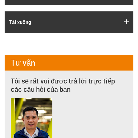
igus
Tải xuống
Tư vấn
Tôi sẽ rất vui được trả lời trực tiếp
các câu hỏi của bạn