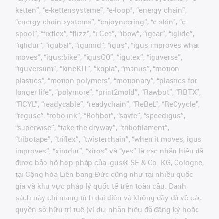
ketten”, “e-kettensysteme”, “e-loop”, “energy chain”,
“energy chain systems”, “enjoyneering”, “e-skin”, “e-
spool”, “fixflex”, “flizz”, “i.Cee”, “ibow”, “igear”, “iglide”,
“iglidur”, “igubal”, “igumid”, “igus”, “igus improves what
moves”, “igus:bike”, “igusGO”, “igutex”, “iguverse”,
“iguversum”, “kineKIT”, “kopla”, “manus”, “motion
plastics”, “motion polymers”, “motionary”, “plastics for
longer life”, “polymore”, “print2mold”, “Rawbot”, “RBTX”,
“RCYL”, “readycable”, “readychain”, “ReBeL”, “ReCyycle”,
“reguse”, “robolink”, “Rohbot”, “savfe”, “speedigus”,
“superwise”, “take the dryway”, “tribofilament”,
“tribotape”, “triflex”, “twisterchain”, “when it moves, igus
improves”, “xirodur”, “xiros” và “yes” là các nhãn hiệu đã
được bảo hộ hợp pháp của igus® SE & Co. KG, Cologne,
tại Cộng hòa Liên bang Đức cũng như tại nhiều quốc
gia và khu vực pháp lý quốc tế trên toàn cầu. Danh
sách này chỉ mang tính đại diện và không đầy đủ về các
quyền sở hữu trí tuệ (ví dụ: nhãn hiệu đã đăng ký hoặc