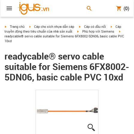
(0)
igus-icon-arrow-right
igus-icon-arrow-right
igus-icon-arrow-right
igus-icon-arrow
Trang chủ
Cáp cho xích nhựa dẫn cáp
Cáp có đầu nối
Cáp
igus-icon-arrow-right
igus-icon
truyền động theo tiêu chuẩn của nhà sản xuất
Phù hợp với Siemens
readycable® servo cable suitable for Siemens 6FX8002-5DN06, basic cable PVC
10xd
readycable® servo cable
suitable for Siemens 6FX8002-
5DN06, basic cable PVC 10xd
igus-icon-lupe
igus-icon-lupe