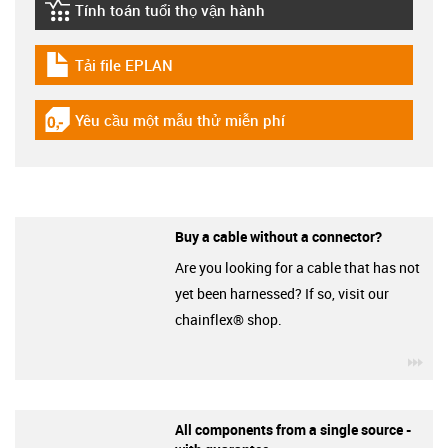
Tính toán tuổi thọ vận hành
igus-icon-lebensdauerrechner
Tải file EPLAN
igus-icon-download-plan
Yêu cầu một mẫu thử miễn phí
igus-icon-gratismuster
Buy a cable without a connector?
Are you looking for a cable that has not
yet been harnessed? If so, visit our
chainflex® shop.
igu
All components from a single source -