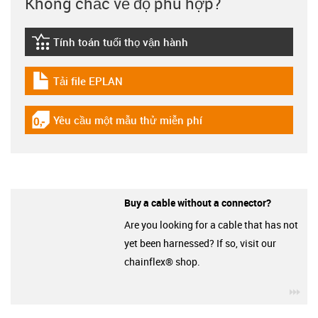
Không chắc về độ phù hợp?
Tính toán tuổi thọ vận hành
igus-icon-lebensdauerrechner
Tải file EPLAN
igus-icon-download-plan
Yêu cầu một mẫu thử miễn phí
igus-icon-gratismuster
Buy a cable without a connector?
Are you looking for a cable that has not
yet been harnessed? If so, visit our
chainflex® shop.
igu