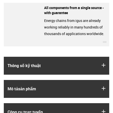
All components from a single source -
with guarantee
Energy chains from igus are already
working reliably in many hundreds of
thousands of applications worldwide.
igu
igus
Thông số kỹ thuật
igus
Mô tả­sản phẩm
igus
Công cụ trực tuyến