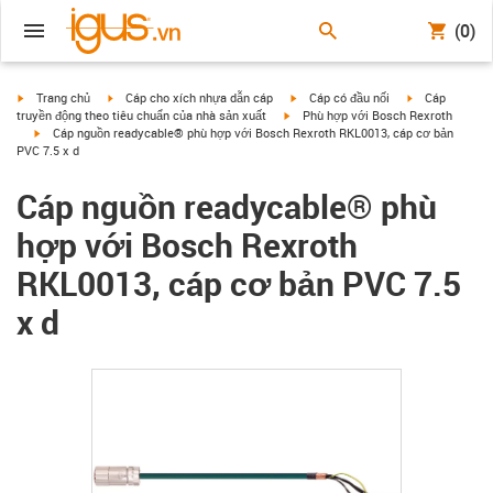
(0)
igus-icon-arrow-right
igus-icon-arrow-right
igus-icon-arrow-right
igus-icon-arrow
Trang chủ
Cáp cho xích nhựa dẫn cáp
Cáp có đầu nối
Cáp
igus-icon-arrow-right
truyền động theo tiêu chuẩn của nhà sản xuất
Phù hợp với Bosch Rexroth
igus-icon-arrow-right
Cáp nguồn readycable® phù hợp với Bosch Rexroth RKL0013, cáp cơ bản
PVC 7.5 x d
Cáp nguồn readycable® phù
hợp với Bosch Rexroth
RKL0013, cáp cơ bản PVC 7.5
x d