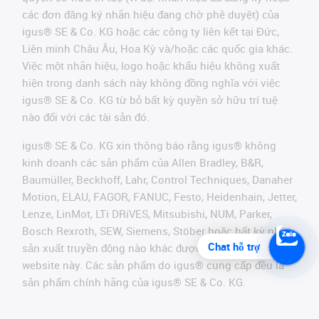
các đơn đăng ký nhãn hiệu đang chờ phê duyệt) của
igus® SE & Co. KG hoặc các công ty liên kết tại Đức,
Liên minh Châu Âu, Hoa Kỳ và/hoặc các quốc gia khác.
Việc một nhãn hiệu, logo hoặc khẩu hiệu không xuất
hiện trong danh sách này không đồng nghĩa với việc
igus® SE & Co. KG từ bỏ bất kỳ quyền sở hữu trí tuệ
nào đối với các tài sản đó.
igus® SE & Co. KG xin thông báo rằng igus® không
kinh doanh các sản phẩm của Allen Bradley, B&R,
Baumüller, Beckhoff, Lahr, Control Techniques, Danaher
Motion, ELAU, FAGOR, FANUC, Festo, Heidenhain, Jetter,
Lenze, LinMot, LTi DRiVES, Mitsubishi, NUM, Parker,
Bosch Rexroth, SEW, Siemens, Stöber hoặc bất kỳ nhà
Chat hỗ trợ
sản xuất truyền động nào khác được đề cập trên
website này. Các sản phẩm do igus® cung cấp đều là
sản phẩm chính hãng của igus® SE & Co. KG.