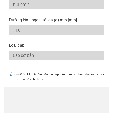
Đường kính ngoài tối đa (d) mm [mm]
Loại cáp
igus® GmbH xác định độ dài cáp trên toàn bộ chiều dài, kể cả mối
igus-icon-info
nối hoặc tùy chỉnh mờ.