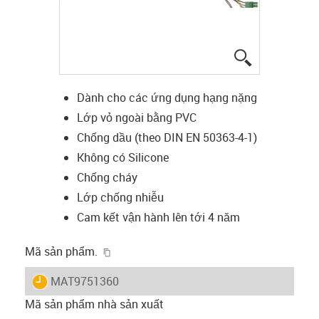
igus-icon-lup
Dành cho các ứng dụng hạng nặng
Lớp vỏ ngoài bằng PVC
Chống dầu (theo DIN EN 50363-4-1)
Không có Silicone
Chống cháy
Lớp chống nhiễu
Cam kết vận hành lên tới 4 năm
igus-icon-copy-clipboard
Mã sản phẩm.
igus-icon-lieferzeit
MAT9751360
Mã sản phẩm nhà sản xuất