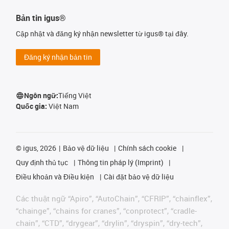
Bản tin igus®
Cập nhật và đăng ký nhận newsletter từ igus® tại đây.
Đăng ký nhận bản tin
Ngôn ngữ:
Tiếng Việt
Quốc gia:
Việt Nam
©
igus, 2026
Bảo vệ dữ liệu
Chính sách cookie
Quy định thủ tục
Thông tin pháp lý (Imprint)
Điều khoản và Điều kiện
Cài đặt bảo vệ dữ liệu
Các thuật ngữ “Apiro”, “AutoChain”, “CFRIP”, “chainflex”,
“chainge”, “chains for cranes”, “conprotect”, “cradle-
chain”, “CTD”, “drygear”, “drylin”, “dryspin”, “dry-tech”,