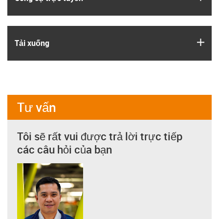
igus
Tải xuống
Tư vấn
Tôi sẽ rất vui được trả lời trực tiếp
các câu hỏi của bạn