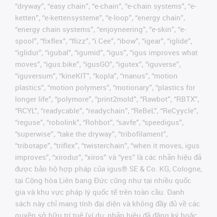
“dryway”, “easy chain”, “e-chain”, “e-chain systems”, “e-
ketten”, “e-kettensysteme”, “e-loop”, “energy chain”,
“energy chain systems”, “enjoyneering”, “e-skin”, “e-
spool”, “fixflex”, “flizz”, “i.Cee”, “ibow”, “igear”, “iglide”,
“iglidur”, “igubal”, “igumid”, “igus”, “igus improves what
moves”, “igus:bike”, “igusGO”, “igutex”, “iguverse”,
“iguversum”, “kineKIT”, “kopla”, “manus”, “motion
plastics”, “motion polymers”, “motionary”, “plastics for
longer life”, “polymore”, “print2mold”, “Rawbot”, “RBTX”,
“RCYL”, “readycable”, “readychain”, “ReBeL”, “ReCyycle”,
“reguse”, “robolink”, “Rohbot”, “savfe”, “speedigus”,
“superwise”, “take the dryway”, “tribofilament”,
“tribotape”, “triflex”, “twisterchain”, “when it moves, igus
improves”, “xirodur”, “xiros” và “yes” là các nhãn hiệu đã
được bảo hộ hợp pháp của igus® SE & Co. KG, Cologne,
tại Cộng hòa Liên bang Đức cũng như tại nhiều quốc
gia và khu vực pháp lý quốc tế trên toàn cầu. Danh
sách này chỉ mang tính đại diện và không đầy đủ về các
quyền sở hữu trí tuệ (ví dụ: nhãn hiệu đã đăng ký hoặc