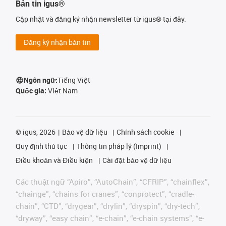
Bản tin igus®
Cập nhật và đăng ký nhận newsletter từ igus® tại đây.
Đăng ký nhận bản tin
Ngôn ngữ:
Tiếng Việt
Quốc gia:
Việt Nam
©
igus, 2026
Bảo vệ dữ liệu
Chính sách cookie
Quy định thủ tục
Thông tin pháp lý (Imprint)
Điều khoản và Điều kiện
Cài đặt bảo vệ dữ liệu
Các thuật ngữ “Apiro”, “AutoChain”, “CFRIP”, “chainflex”,
“chainge”, “chains for cranes”, “conprotect”, “cradle-
chain”, “CTD”, “drygear”, “drylin”, “dryspin”, “dry-tech”,
“dryway”, “easy chain”, “e-chain”, “e-chain systems”, “e-