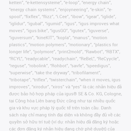
ketten”, “e-kettensysteme”, “e-loop”, “energy chain”,
“energy chain systems”, “enjoyneering”, “e-skin”, “e-
spool”, “fixflex”, “flizz”, “i.Cee”, “ibow”, “igear”, “iglide”,
“iglidur”, “igubal”, “igumid”, “igus”, “igus improves what
moves”, “igus:bike”, “igusGO”, “igutex”, “iguverse”,
“iguversum”, “kineKIT”, “kopla”, “manus”, “motion
plastics”, “motion polymers”, “motionary”, “plastics for
longer life”, “polymore”, “print2mold”, “Rawbot”, “RBTX”,
“RCYL”, “readycable”, “readychain”, “ReBeL”, “ReCyycle”,
“reguse”, “robolink”, “Rohbot”, “savfe”, “speedigus”,
“superwise”, “take the dryway”, “tribofilament”,
“tribotape”, “triflex”, “twisterchain”, “when it moves, igus
improves”, “xirodur”, “xiros” và “yes” là các nhãn hiệu đã
được bảo hộ hợp pháp của igus® SE & Co. KG, Cologne,
tại Cộng hòa Liên bang Đức cũng như tại nhiều quốc
gia và khu vực pháp lý quốc tế trên toàn cầu. Danh
sách này chỉ mang tính đại diện và không đầy đủ về các
quyền sở hữu trí tuệ (ví dụ: nhãn hiệu đã đăng ký hoặc
các đơn đăng ký nhãn hiệu đang chờ phê duyệt) của