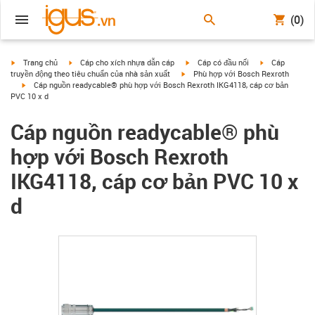
(0)
igus-icon-arrow-right
igus-icon-arrow-right
igus-icon-arrow-right
igus-icon-arrow
Trang chủ
Cáp cho xích nhựa dẫn cáp
Cáp có đầu nối
Cáp
igus-icon-arrow-right
truyền động theo tiêu chuẩn của nhà sản xuất
Phù hợp với Bosch Rexroth
igus-icon-arrow-right
Cáp nguồn readycable® phù hợp với Bosch Rexroth IKG4118, cáp cơ bản
PVC 10 x d
Cáp nguồn readycable® phù
hợp với Bosch Rexroth
IKG4118, cáp cơ bản PVC 10 x
d