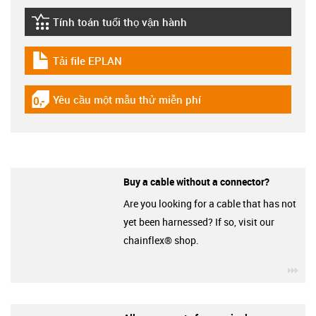
Tính toán tuổi thọ vận hành
igus-icon-lebensdauerrechner
Tải file EPLAN
igus-icon-download-plan
Yêu cầu một mẫu thử miễn phí
igus-icon-gratismuster
Buy a cable without a connector?
Are you looking for a cable that has not
yet been harnessed? If so, visit our
chainflex® shop.
igu