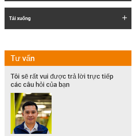
igus
Tải xuống
Tư vấn
Tôi sẽ rất vui được trả lời trực tiếp
các câu hỏi của bạn