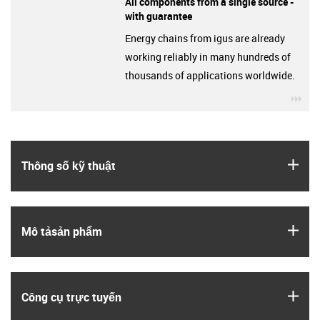
All components from a single source -
with guarantee
Energy chains from igus are already
working reliably in many hundreds of
thousands of applications worldwide.
igu
igus
Thông số kỹ thuật
igus
Mô tả­sản phẩm
igus
Công cụ trực tuyến