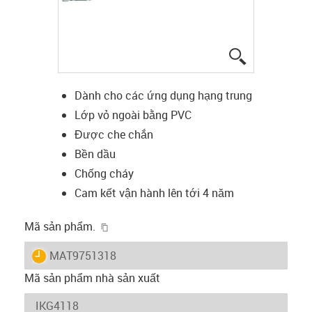
igus-icon-lup
Dành cho các ứng dụng hạng trung
Lớp vỏ ngoài bằng PVC
Được che chắn
Bền dầu
Chống cháy
Cam kết vận hành lên tới 4 năm
igus-icon-copy-clipboard
Mã sản phẩm.
igus-icon-lieferzeit
MAT9751318
Mã sản phẩm nhà sản xuất