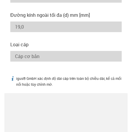
Đường kính ngoài tối đa (d) mm [mm]
Loại cáp
igus® GmbH xác định độ dài cáp trên toàn bộ chiều dài, kể cả mối
igus-icon-info
nối hoặc tùy chỉnh mờ.