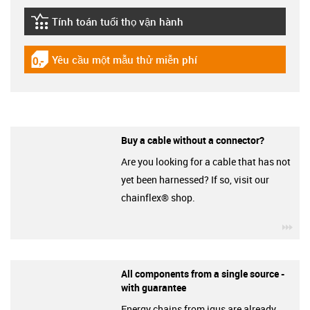
Tính toán tuổi thọ vận hành
igus-icon-lebensdauerrechner
Yêu cầu một mẫu thử miễn phí
igus-icon-gratismuster
Buy a cable without a connector?
Are you looking for a cable that has not
yet been harnessed? If so, visit our
chainflex® shop.
igu
All components from a single source -
with guarantee
Energy chains from igus are already