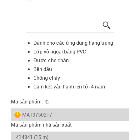
igus-icon-lup
Dành cho các ứng dụng hạng trung
Lớp vỏ ngoài bằng PVC
Được che chắn
Bền dầu
Chống cháy
Cam kết vận hành lên tới 4 năm
igus-icon-copy-clipboard
Mã sản phẩm.
igus-icon-lieferzeit
MAT9750217
Mã sản phẩm nhà sản xuất