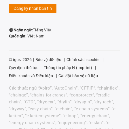
Đăng ký nhận bản tin
Ngôn ngữ:
Tiếng Việt
Quốc gia:
Việt Nam
©
igus, 2026
Bảo vệ dữ liệu
Chính sách cookie
Quy định thủ tục
Thông tin pháp lý (Imprint)
Điều khoản và Điều kiện
Cài đặt bảo vệ dữ liệu
Các thuật ngữ “Apiro”, “AutoChain”, “CFRIP”, “chainflex”,
“chainge”, “chains for cranes”, “conprotect”, “cradle-
chain”, “CTD”, “drygear”, “drylin”, “dryspin”, “dry-tech”,
“dryway”, “easy chain”, “e-chain”, “e-chain systems”, “e-
ketten”, “e-kettensysteme”, “e-loop”, “energy chain”,
“energy chain systems”, “enjoyneering”, “e-skin”, “e-