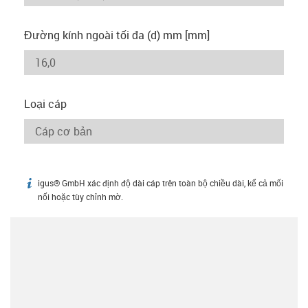
Đường kính ngoài tối đa (d) mm [mm]
Loại cáp
igus® GmbH xác định độ dài cáp trên toàn bộ chiều dài, kể cả mối
igus-icon-info
nối hoặc tùy chỉnh mờ.