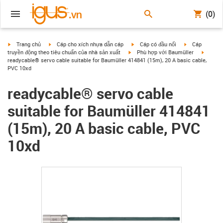
(0)
igus-icon-arrow-right
igus-icon-arrow-right
igus-icon-arrow-right
igus-icon-arrow
Trang chủ
Cáp cho xích nhựa dẫn cáp
Cáp có đầu nối
Cáp
igus-icon-arrow-right
igus-ic
truyền động theo tiêu chuẩn của nhà sản xuất
Phù hợp với Baumüller
readycable® servo cable suitable for Baumüller 414841 (15m), 20 A basic cable,
PVC 10xd
readycable® servo cable
suitable for Baumüller 414841
(15m), 20 A basic cable, PVC
10xd