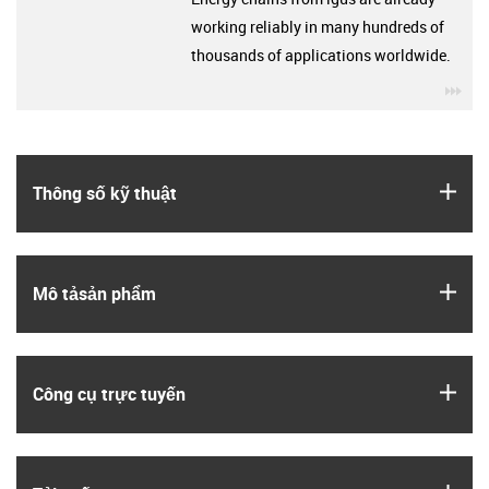
working reliably in many hundreds of
thousands of applications worldwide.
igu
igus
Thông số kỹ thuật
igus
Mô tả­sản phẩm
igus
Công cụ trực tuyến