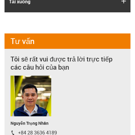
igus
Tải xuống
Tư vấn
Tôi sẽ rất vui được trả lời trực tiếp
các câu hỏi của bạn
Nguyễn Trọng Nhân
+84 28 3636 4189
igus-icon-phone