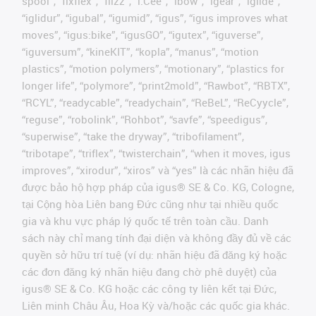
spool”, “fixflex”, “flizz”, “i.Cee”, “ibow”, “igear”, “iglide”,
“iglidur”, “igubal”, “igumid”, “igus”, “igus improves what
moves”, “igus:bike”, “igusGO”, “igutex”, “iguverse”,
“iguversum”, “kineKIT”, “kopla”, “manus”, “motion
plastics”, “motion polymers”, “motionary”, “plastics for
longer life”, “polymore”, “print2mold”, “Rawbot”, “RBTX”,
“RCYL”, “readycable”, “readychain”, “ReBeL”, “ReCyycle”,
“reguse”, “robolink”, “Rohbot”, “savfe”, “speedigus”,
“superwise”, “take the dryway”, “tribofilament”,
“tribotape”, “triflex”, “twisterchain”, “when it moves, igus
improves”, “xirodur”, “xiros” và “yes” là các nhãn hiệu đã
được bảo hộ hợp pháp của igus® SE & Co. KG, Cologne,
tại Cộng hòa Liên bang Đức cũng như tại nhiều quốc
gia và khu vực pháp lý quốc tế trên toàn cầu. Danh
sách này chỉ mang tính đại diện và không đầy đủ về các
quyền sở hữu trí tuệ (ví dụ: nhãn hiệu đã đăng ký hoặc
các đơn đăng ký nhãn hiệu đang chờ phê duyệt) của
igus® SE & Co. KG hoặc các công ty liên kết tại Đức,
Liên minh Châu Âu, Hoa Kỳ và/hoặc các quốc gia khác.