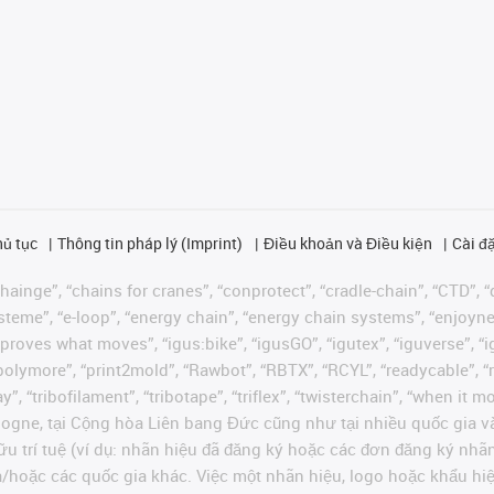
hủ tục
Thông tin pháp lý (Imprint)
Điều khoản và Điều kiện
Cài đặ
ainge”, “chains for cranes”, “conprotect”, “cradle-chain”, “CTD”, “d
teme”, “e-loop”, “energy chain”, “energy chain systems”, “enjoyneering
us improves what moves”, “igus:bike”, “igusGO”, “igutex”, “iguverse”,
“polymore”, “print2mold”, “Rawbot”, “RBTX”, “RCYL”, “readycable”, “
”, “tribofilament”, “tribotape”, “triflex”, “twisterchain”, “when it 
ogne, tại Cộng hòa Liên bang Đức cũng như tại nhiều quốc gia và
ữu trí tuệ (ví dụ: nhãn hiệu đã đăng ký hoặc các đơn đăng ký nh
và/hoặc các quốc gia khác. Việc một nhãn hiệu, logo hoặc khẩu 