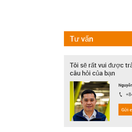
Tư vấn
Tôi sẽ rất vui được tr
câu hỏi của bạn
Nguyễn
+8
igus-i
Gửi 