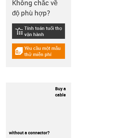
Không chắc về
độ phù hợp?
Tính toán tuổi thọ
igus-icon-lebensdauerrechner
vận hành
Yêu cầu một mẫu
igus-icon-gratismuster
thử miễn phí
Buy a
cable
without a connector?