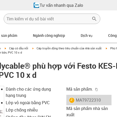
Tư vấn nhanh qua Zalo
n sản phẩm
Ngành công nghiệp
Dịch vụ
Công
igus-icon-arrow-right
igus-icon-arrow-right
igus-ic
p
Cáp có đầu nối
Cáp truyền động theo tiêu chuẩn của nhà sản xuất
Phù 
 bản, PVC 10 x d
dycable® phù hợp với Festo KES
 PVC 10 x d
igus-icon-
Dành cho các ứng dụng
Mã sản phẩm.
hạng trung
igus-icon-lieferzeit
MAT9722310
Lớp vỏ ngoài bằng PVC
Mã sản phẩm nhà sản
Lớp chống nhiễu
xuất