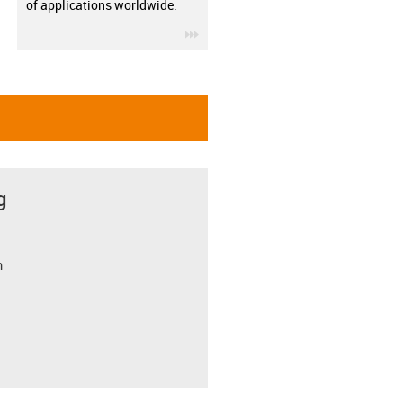
of applications worldwide.
igus-icon-3arrow
g
m