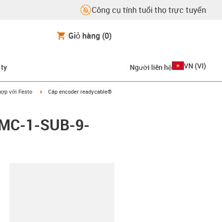
Công cụ tính tuổi thọ trực tuyến
Giỏ hàng
(0)
VN
(
VI
)
 ty
Người liên hệ
on-arrow-right
igus-icon-arrow-right
hợp với Festo
Cáp encoder readycable®
-MC-1-SUB-9-
copy-clipboard