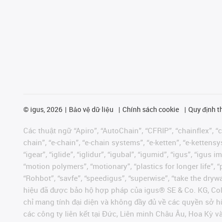
©
igus, 2026
Bảo vệ dữ liệu
Chính sách cookie
Quy định t
Các thuật ngữ “Apiro”, “AutoChain”, “CFRIP”, “chainflex”, “ch
chain”, “e-chain”, “e-chain systems”, “e-ketten”, “e-kettensys
“igear”, “iglide”, “iglidur”, “igubal”, “igumid”, “igus”, “ig
“motion polymers”, “motionary”, “plastics for longer life”, 
“Rohbot”, “savfe”, “speedigus”, “superwise”, “take the dryway
hiệu đã được bảo hộ hợp pháp của igus® SE & Co. KG, Col
chỉ mang tính đại diện và không đầy đủ về các quyền sở h
các công ty liên kết tại Đức, Liên minh Châu Âu, Hoa Kỳ 