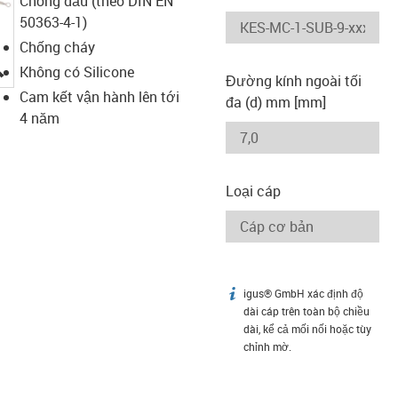
Chống dầu (theo DIN EN
50363-4-1)
Chống cháy
igus-icon-lupe
Không có Silicone
Đường kính ngoài tối
Cam kết vận hành lên tới
đa (d) mm [mm]
4 năm
Loại cáp
igus® GmbH xác định độ
igus-icon-info
dài cáp trên toàn bộ chiều
dài, kể cả mối nối hoặc tùy
chỉnh mờ.