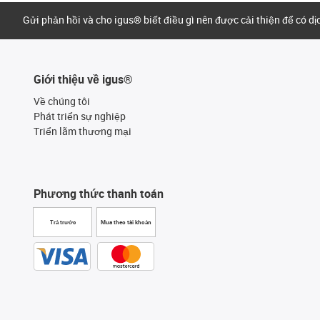
Gửi phản hồi và cho igus® biết điều gì nên được cải thiện để có d
Giới thiệu về igus®
Về chúng tôi
Phát triển sự nghiệp
Triển lãm thương mại
Phương thức thanh toán
Trả trước
Mua theo tài khoản