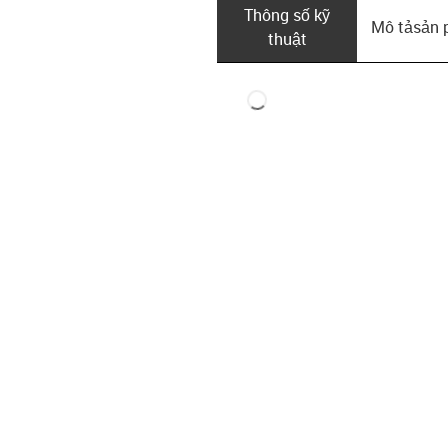
Thông số kỹ
Mô tả­sản
thuật