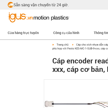
Sẵn sàng vận chuyển từ 24 giờ.
Cửa hàng trực tuyến
Công cụ cấu hình
Thông ti
igus-icon-arrow-right
igus-icon-arrow-right
Trang chủ
Cáp cho xích nhựa dẫn cá
phù hợp với Festo KES-MC-1-SUB-9-xxx, cáp cơ
Cáp encoder rea
xxx, cáp cơ bản,