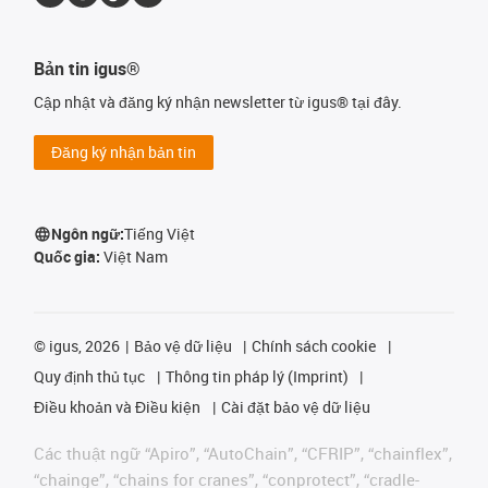
Bản tin igus®
Cập nhật và đăng ký nhận newsletter từ igus® tại đây.
Đăng ký nhận bản tin
Ngôn ngữ:
Tiếng Việt
Quốc gia:
Việt Nam
©
igus, 2026
Bảo vệ dữ liệu
Chính sách cookie
Quy định thủ tục
Thông tin pháp lý (Imprint)
Điều khoản và Điều kiện
Cài đặt bảo vệ dữ liệu
Các thuật ngữ “Apiro”, “AutoChain”, “CFRIP”, “chainflex”,
“chainge”, “chains for cranes”, “conprotect”, “cradle-