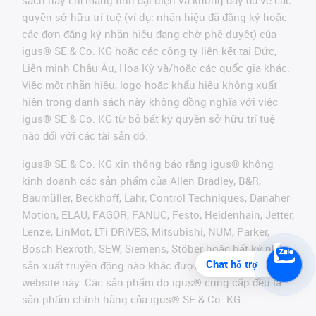
sách này chỉ mang tính đại diện và không đầy đủ về các
quyền sở hữu trí tuệ (ví dụ: nhãn hiệu đã đăng ký hoặc
các đơn đăng ký nhãn hiệu đang chờ phê duyệt) của
igus® SE & Co. KG hoặc các công ty liên kết tại Đức,
Liên minh Châu Âu, Hoa Kỳ và/hoặc các quốc gia khác.
Việc một nhãn hiệu, logo hoặc khẩu hiệu không xuất
hiện trong danh sách này không đồng nghĩa với việc
igus® SE & Co. KG từ bỏ bất kỳ quyền sở hữu trí tuệ
nào đối với các tài sản đó.
igus® SE & Co. KG xin thông báo rằng igus® không
kinh doanh các sản phẩm của Allen Bradley, B&R,
Baumüller, Beckhoff, Lahr, Control Techniques, Danaher
Motion, ELAU, FAGOR, FANUC, Festo, Heidenhain, Jetter,
Lenze, LinMot, LTi DRiVES, Mitsubishi, NUM, Parker,
Bosch Rexroth, SEW, Siemens, Stöber hoặc bất kỳ nhà
Chat hỗ trợ
sản xuất truyền động nào khác được đề cập trên
website này. Các sản phẩm do igus® cung cấp đều là
sản phẩm chính hãng của igus® SE & Co. KG.