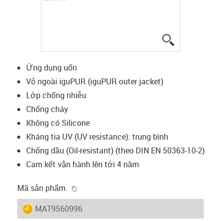
igus-icon-lup
Ứng dụng uốn
Vỏ ngoài iguPUR (iguPUR outer jacket)
Lớp chống nhiễu
Chống cháy
Không có Silicone
Kháng tia UV (UV resistance): trung bình
Chống dầu (Oil-resistant) (theo DIN EN 50363-10-2)
Cam kết vận hành lên tới 4 năm
igus-icon-copy-clipboard
Mã sản phẩm.
igus-icon-lieferzeit
MAT9560996