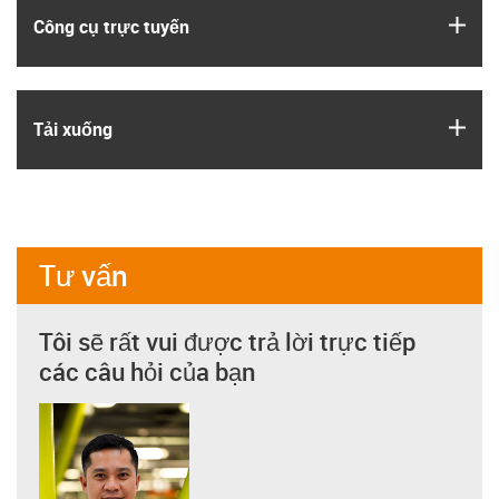
igus
Công cụ trực tuyến
igus
Tải xuống
Tư vấn
Tôi sẽ rất vui được trả lời trực tiếp
các câu hỏi của bạn