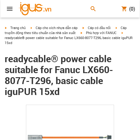
(0)
igus-icon-arrow-right
igus-icon-arrow-right
igus-icon-arrow-right
igus-icon-arrow
Trang chủ
Cáp cho xích nhựa dẫn cáp
Cáp có đầu nối
Cáp
igus-icon-arrow-right
igus-icon-a
truyền động theo tiêu chuẩn của nhà sản xuất
Phù hợp với FANUC
readycable® power cable suitable for Fanuc LX660-8077-T296, basic cable iguPUR
15xd
readycable® power cable
suitable for Fanuc LX660-
8077-T296, basic cable
iguPUR 15xd