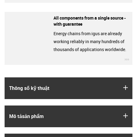
All components from a single source -
with guarantee
Energy chains from igus are already
working reliably in many hundreds of
thousands of applications worldwide.
igu
igus
Thông số kỹ thuật
igus
Mô tả­sản phẩm