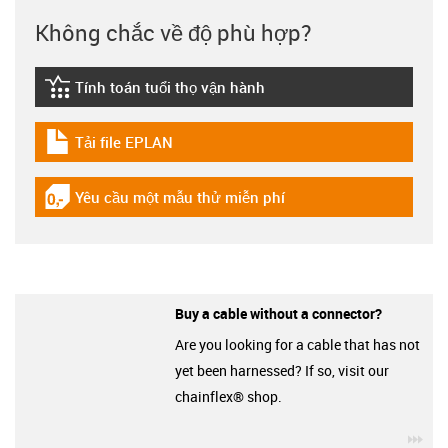
Không chắc về độ phù hợp?
Tính toán tuổi thọ vận hành
igus-icon-lebensdauerrechner
Tải file EPLAN
igus-icon-download-plan
Yêu cầu một mẫu thử miễn phí
igus-icon-gratismuster
Buy a cable without a connector?
Are you looking for a cable that has not
yet been harnessed? If so, visit our
chainflex® shop.
igu