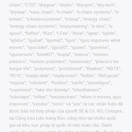
chain”, “CTD”, “drygear”, “drylin”, “dryspin”, “dry-tech”,
“dryway”, “easy chain”, “e-chain”, “e-chain systems”, “e-
ketten”, “e-kettensysteme”, “e-loop”, “energy chain”,
“energy chain systems”, “enjoyneering”, “e-skin”, “e-
spool”, “fixflex”, “flizz”, “i.Cee”, “ibow”, “igear”, “iglide”,
“iglidur”, “igubal”, “igumid”, “igus”, “igus improves what
moves”, “igus:bike”, “igusGO”, “igutex”, “iguverse”,
“iguversum”, “kineKIT”, “kopla”, “manus”, “motion
plastics”, “motion polymers”, “motionary”, “plastics for
longer life”, “polymore”, “print2mold”, “Rawbot”, “RBTX”,
“RCYL”, “readycable”, “readychain”, “ReBeL”, “ReCyycle”,
“reguse”, “robolink”, “Rohbot”, “savfe”, “speedigus”,
“superwise”, “take the dryway”, “tribofilament”,
“tribotape”, “triflex”, “twisterchain”, “when it moves, igus
improves”, “xirodur”, “xiros” và “yes” là các nhãn hiệu đã
được bảo hộ hợp pháp của igus® SE & Co. KG, Cologne,
tại Cộng hòa Liên bang Đức cũng như tại nhiều quốc
gia và khu vực pháp lý quốc tế trên toàn cầu. Danh