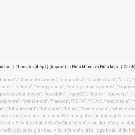
hủ tục
Thông tin pháp lý (Imprint)
Điều khoản và Điều kiện
Cài đặ
ainge”, “chains for cranes”, “conprotect”, “cradle-chain”, “CTD”, “d
teme”, “e-loop”, “energy chain”, “energy chain systems”, “enjoyneering
us improves what moves”, “igus:bike”, “igusGO”, “igutex”, “iguverse”,
“polymore”, “print2mold”, “Rawbot”, “RBTX”, “RCYL”, “readycable”, “
”, “tribofilament”, “tribotape”, “triflex”, “twisterchain”, “when it 
ogne, tại Cộng hòa Liên bang Đức cũng như tại nhiều quốc gia và
ữu trí tuệ (ví dụ: nhãn hiệu đã đăng ký hoặc các đơn đăng ký nh
và/hoặc các quốc gia khác. Việc một nhãn hiệu, logo hoặc khẩu 