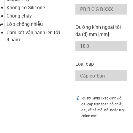
Không có Silicone
Chống cháy
igus-icon-lupe
Lớp chống nhiễu
Đường kính ngoài tối
Cam kết vận hành lên tới
đa (d) mm [mm]
4 năm
Loại cáp
igus® GmbH xác định độ
igus-icon-info
dài cáp trên toàn bộ chiều
dài, kể cả mối nối hoặc tùy
chỉnh mờ.