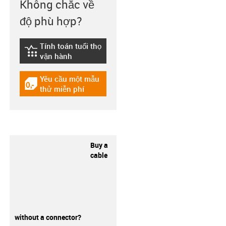
Không chắc về
độ phù hợp?
Tính toán tuổi thọ
igus-icon-lebensdauerrechner
vận hành
Yêu cầu một mẫu
igus-icon-gratismuster
thử miễn phí
Buy a
cable
without a connector?