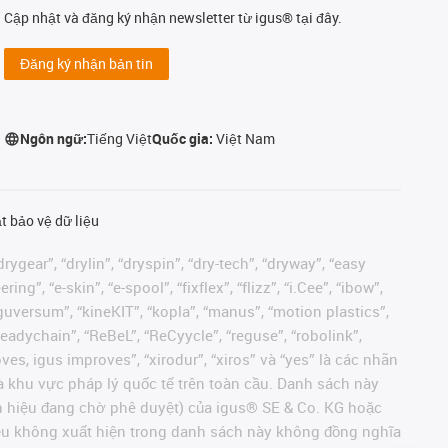
Cập nhật và đăng ký nhận newsletter từ igus® tại đây.
Đăng ký nhận bản tin
Ngôn ngữ:
Tiếng Việt
Quốc gia:
Việt Nam
t bảo vệ dữ liệu
rygear”, “drylin”, “dryspin”, “dry-tech”, “dryway”, “easy
”, “e-skin”, “e-spool”, “fixflex”, “flizz”, “i.Cee”, “ibow”,
 “iguversum”, “kineKIT”, “kopla”, “manus”, “motion plastics”,
readychain”, “ReBeL”, “ReCyycle”, “reguse”, “robolink”,
moves, igus improves”, “xirodur”, “xiros” và “yes” là các nhãn
 khu vực pháp lý quốc tế trên toàn cầu. Danh sách này
ãn hiệu đang chờ phê duyệt) của igus® SE & Co. KG hoặc
hiệu không xuất hiện trong danh sách này không đồng nghĩa