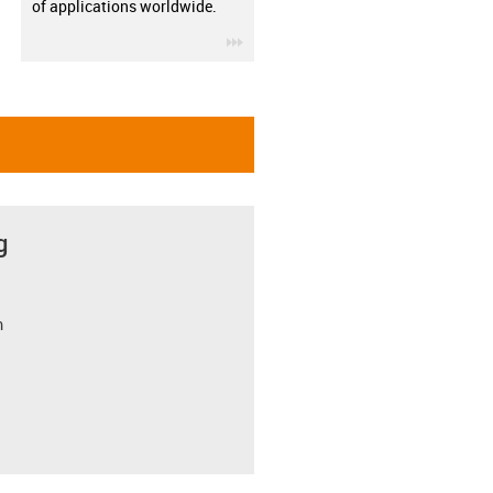
of applications worldwide.
igus-icon-3arrow
g
m