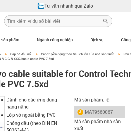
Tư vấn nhanh qua Zalo
n sản phẩm
Ngành công nghiệp
Dịch vụ
Công
igus-icon-arrow-right
igus-icon-arrow-right
igus-ic
p
Cáp có đầu nối
Cáp truyền động theo tiêu chuẩn của nhà sản xuất
Phù h
B B C G B XXX, basic cable PVC 7.5xd
o cable suitable for Control Tech
le PVC 7.5xd
igus-icon-
Dành cho các ứng dụng
Mã sản phẩm.
hạng nặng
igus-icon-lieferzeit
MAT9560067
Lớp vỏ ngoài bằng PVC
Mã sản phẩm nhà sản
Chống dầu (theo DIN EN
xuất
50363-4-1)