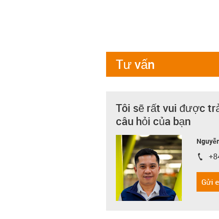
Tư vấn
Tôi sẽ rất vui được tr
câu hỏi của bạn
Nguyễn
+8
igus-i
Gửi 