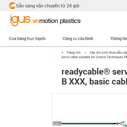
Sẵn sàng vận chuyển từ 24 giờ.
Cửa hàng trực tuyến
Công cụ cấu hình
Thông ti
igus-icon-arrow-right
igus-icon-arrow-right
Trang chủ
Cáp cho xích nhựa dẫn cá
servo cable suitable for Control Techniques P
readycable® serv
B XXX, basic cab