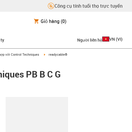
Công cụ tính tuổi thọ trực tuyến
Giỏ hàng
(0)
VN
(
VI
)
 ty
Người liên hệ
on-arrow-right
igus-icon-arrow-right
ợp với Control Techniques
readycable®
niques PB B C G
copy-clipboard