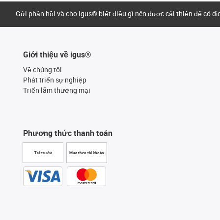
Gửi phản hồi và cho igus® biết điều gì nên được cải thiện để có d
Giới thiệu về igus®
Về chúng tôi
Phát triển sự nghiệp
Triển lãm thương mại
Phương thức thanh toán
Trả trước
Mua theo tài khoản