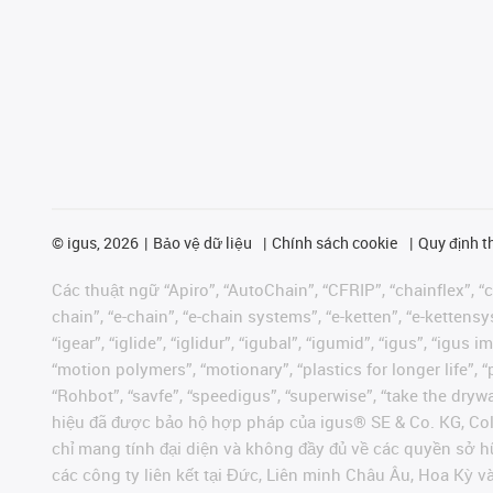
©
igus, 2026
Bảo vệ dữ liệu
Chính sách cookie
Quy định t
Các thuật ngữ “Apiro”, “AutoChain”, “CFRIP”, “chainflex”, “ch
chain”, “e-chain”, “e-chain systems”, “e-ketten”, “e-kettensys
“igear”, “iglide”, “iglidur”, “igubal”, “igumid”, “igus”, “ig
“motion polymers”, “motionary”, “plastics for longer life”, 
“Rohbot”, “savfe”, “speedigus”, “superwise”, “take the dryway
hiệu đã được bảo hộ hợp pháp của igus® SE & Co. KG, Col
chỉ mang tính đại diện và không đầy đủ về các quyền sở h
các công ty liên kết tại Đức, Liên minh Châu Âu, Hoa Kỳ 