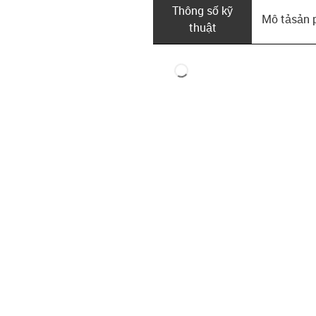
Thông số kỹ
Mô tả­sản
thuật