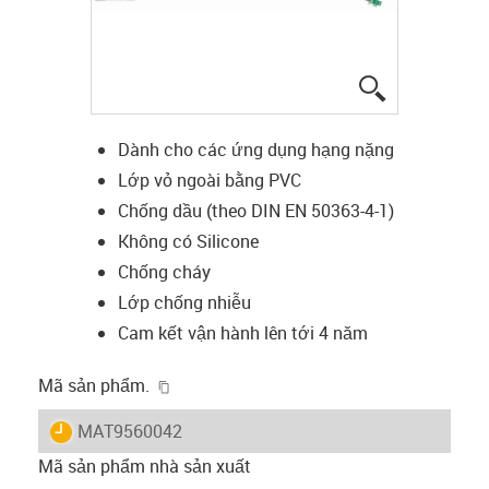
igus-icon-lup
Dành cho các ứng dụng hạng nặng
Lớp vỏ ngoài bằng PVC
Chống dầu (theo DIN EN 50363-4-1)
Không có Silicone
Chống cháy
Lớp chống nhiễu
Cam kết vận hành lên tới 4 năm
igus-icon-copy-clipboard
Mã sản phẩm.
igus-icon-lieferzeit
MAT9560042
Mã sản phẩm nhà sản xuất