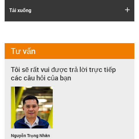
igus
Tải xuống
Tư vấn
Tôi sẽ rất vui được trả lời trực tiếp
các câu hỏi của bạn
Nguyễn Trọng Nhân