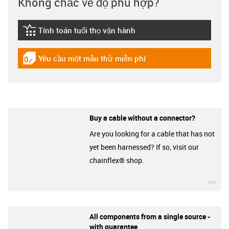
Không chắc về độ phù hợp?
Tính toán tuổi thọ vận hành
igus-icon-lebensdauerrechner
Yêu cầu một mẫu thử miễn phí
igus-icon-gratismuster
Buy a cable without a connector?
Are you looking for a cable that has not
yet been harnessed? If so, visit our
chainflex® shop.
igu
All components from a single source -
with guarantee