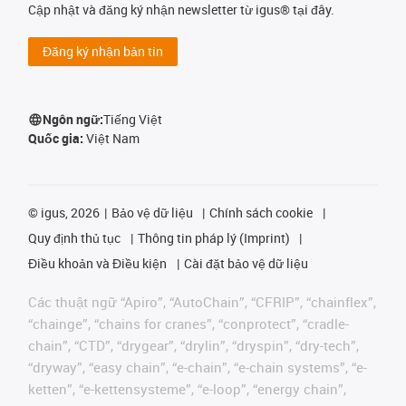
Cập nhật và đăng ký nhận newsletter từ igus® tại đây.
Đăng ký nhận bản tin
Ngôn ngữ:
Tiếng Việt
Quốc gia:
Việt Nam
©
igus, 2026
Bảo vệ dữ liệu
Chính sách cookie
Quy định thủ tục
Thông tin pháp lý (Imprint)
Điều khoản và Điều kiện
Cài đặt bảo vệ dữ liệu
Các thuật ngữ “Apiro”, “AutoChain”, “CFRIP”, “chainflex”,
“chainge”, “chains for cranes”, “conprotect”, “cradle-
chain”, “CTD”, “drygear”, “drylin”, “dryspin”, “dry-tech”,
“dryway”, “easy chain”, “e-chain”, “e-chain systems”, “e-
ketten”, “e-kettensysteme”, “e-loop”, “energy chain”,