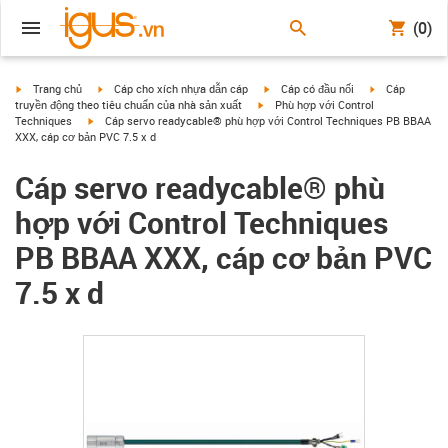
(0)
igus-icon-arrow-right
igus-icon-arrow-right
igus-icon-arrow-right
igus-icon-arrow
Trang chủ
Cáp cho xích nhựa dẫn cáp
Cáp có đầu nối
Cáp
igus-icon-arrow-right
truyền động theo tiêu chuẩn của nhà sản xuất
Phù hợp với Control
igus-icon-arrow-right
Techniques
Cáp servo readycable® phù hợp với Control Techniques PB BBAA
XXX, cáp cơ bản PVC 7.5 x d
Cáp servo readycable® phù
hợp với Control Techniques
PB BBAA XXX, cáp cơ bản PVC
7.5 x d