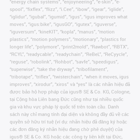
“energy chain systems”, “enjoyneering”, “e-skin”, “e-
spool”, “fixflex”, “flizz”, “i.Cee”, “ibow”, “igear”, “iglide”,
“iglidur”, “igubal”, “igumid”, “igus”, “igus improves what
moves”, “igus:bike”, “igusGO”, “igutex”, “iguverse”,
“iguversum”, “kineKIT”, “kopla”, “manus”, “motion
plastics”, “motion polymers”, “motionary”, “plastics for
longer life”, “polymore”, “print2mold”, “Rawbot”, “RBTX”,
“RCYL”, “readycable”, “readychain”, “ReBeL”, “ReCyycle”,
“reguse”, “robolink”, “Rohbot”, “savfe”, “speedigus”,
“superwise”, “take the dryway”, “tribofilament”,
“tribotape”, “triflex”, “twisterchain”, “when it moves, igus
improves”, “xirodur”, “xiros” và “yes” là các nhãn hiệu đã
được bảo hộ hợp pháp của igus® SE & Co. KG, Cologne,
tại Cộng hòa Liên bang Đức cũng như tại nhiều quốc
gia và khu vực pháp lý quốc tế trên toàn cầu. Danh
sách này chỉ mang tính đại diện và không đầy đủ về các
quyền sở hữu trí tuệ (ví dụ: nhãn hiệu đã đăng ký hoặc
các đơn đăng ký nhãn hiệu đang chờ phê duyệt) của
igus® SE & Co. KG hoặc các công ty liên kết tại Đức,