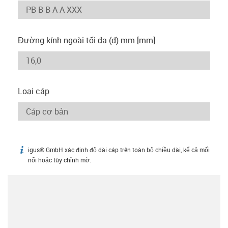
Đường kính ngoài tối đa (d) mm [mm]
Loại cáp
igus® GmbH xác định độ dài cáp trên toàn bộ chiều dài, kể cả mối
igus-icon-info
nối hoặc tùy chỉnh mờ.