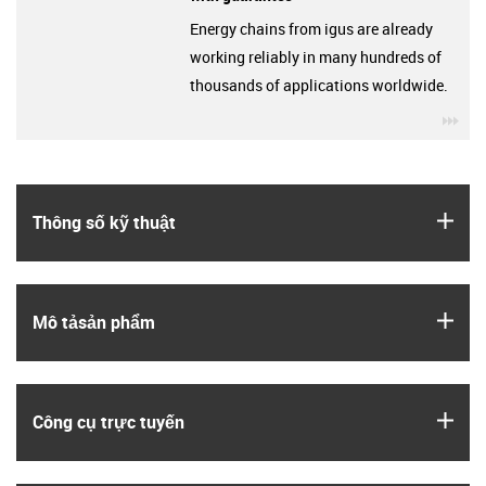
Energy chains from igus are already
working reliably in many hundreds of
thousands of applications worldwide.
igu
igus
Thông số kỹ thuật
igus
Mô tả­sản phẩm
igus
Công cụ trực tuyến