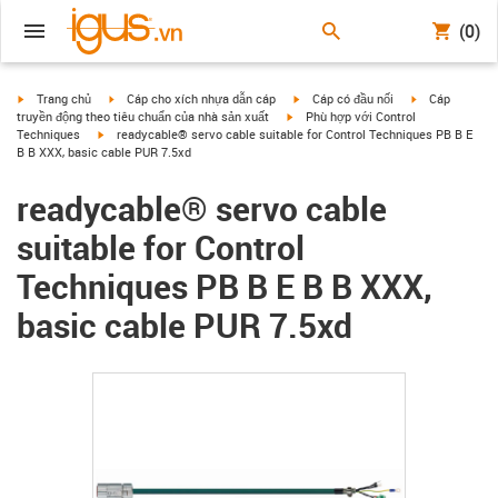
(0)
igus-icon-arrow-right
igus-icon-arrow-right
igus-icon-arrow-right
igus-icon-arrow
Trang chủ
Cáp cho xích nhựa dẫn cáp
Cáp có đầu nối
Cáp
igus-icon-arrow-right
truyền động theo tiêu chuẩn của nhà sản xuất
Phù hợp với Control
igus-icon-arrow-right
Techniques
readycable® servo cable suitable for Control Techniques PB B E
B B XXX, basic cable PUR 7.5xd
readycable® servo cable
suitable for Control
Techniques PB B E B B XXX,
basic cable PUR 7.5xd