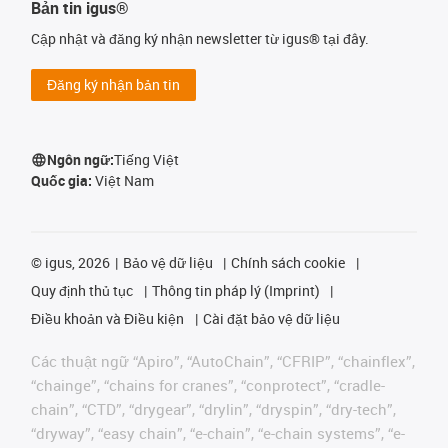
Bản tin igus®
Cập nhật và đăng ký nhận newsletter từ igus® tại đây.
Đăng ký nhận bản tin
Ngôn ngữ:
Tiếng Việt
Quốc gia:
Việt Nam
©
igus, 2026
Bảo vệ dữ liệu
Chính sách cookie
Quy định thủ tục
Thông tin pháp lý (Imprint)
Điều khoản và Điều kiện
Cài đặt bảo vệ dữ liệu
Các thuật ngữ “Apiro”, “AutoChain”, “CFRIP”, “chainflex”,
“chainge”, “chains for cranes”, “conprotect”, “cradle-
chain”, “CTD”, “drygear”, “drylin”, “dryspin”, “dry-tech”,
“dryway”, “easy chain”, “e-chain”, “e-chain systems”, “e-