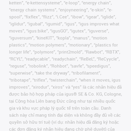
ketten”, “e-kettensysteme”, “e-loop”, “energy chain”,
“energy chain systems”, “enjoyneering”, “e-skin”, “e-
spool”, “fixflex”, “flizz”, “i.Cee”, “ibow”, “igear”, “iglide”,
“iglidur”, “igubal”, “igumid”, “igus”, “igus improves what
moves”, “igus:bike”, “igusGO”, “igutex”, “iguverse”,
“iguversum”, “kineKIT”, “kopla”, “manus”, “motion
plastics”, “motion polymers”, “motionary”, “plastics for
longer life”, “polymore”, “print2mold”, “Rawbot”, “RBTX”,
“RCYL”, “readycable”, “readychain”, “ReBeL”, “ReCyycle”,
“reguse”, “robolink”, “Rohbot”, “savfe”, “speedigus”,
“superwise”, “take the dryway”, “tribofilament”,
“tribotape”, “triflex”, “twisterchain”, “when it moves, igus
improves”, “xirodur”, “xiros” và “yes” là các nhãn hiệu đã
được bảo hộ hợp pháp của igus® SE & Co. KG, Cologne,
tại Cộng hòa Liên bang Đức cũng như tại nhiều quốc
gia và khu vực pháp lý quốc tế trên toàn cầu. Danh
sách này chỉ mang tính đại diện và không đầy đủ về các
quyền sở hữu trí tuệ (ví dụ: nhãn hiệu đã đăng ký hoặc
các đơn đăng ký nhãn hiệu đang chờ phê duyệt) của