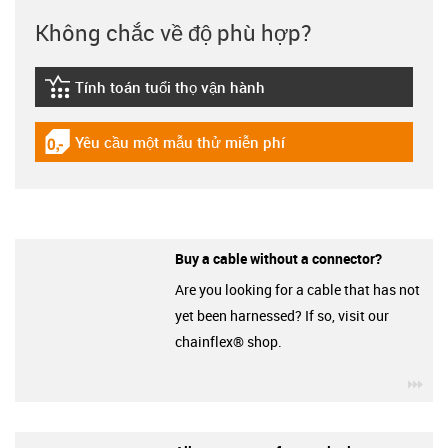
Không chắc về độ phù hợp?
Tính toán tuổi thọ vận hành
igus-icon-lebensdauerrechner
Yêu cầu một mẫu thử miễn phí
igus-icon-gratismuster
Buy a cable without a connector?
Are you looking for a cable that has not
yet been harnessed? If so, visit our
chainflex® shop.
igu