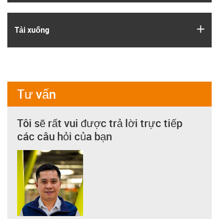
igus
Tải xuống
Tư vấn
Tôi sẽ rất vui được trả lời trực tiếp
các câu hỏi của bạn