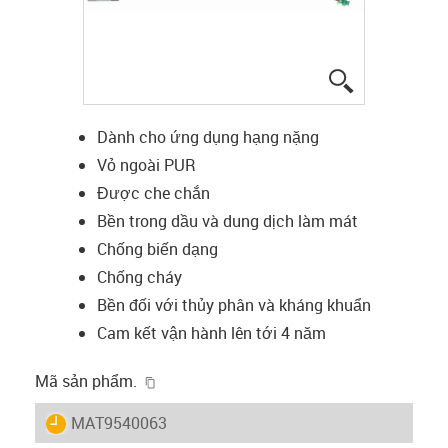
igus-icon-lup
Dành cho ứng dụng hạng nặng
Vỏ ngoài PUR
Được che chắn
Bền trong dầu và dung dịch làm mát
Chống biến dạng
Chống cháy
Bền đối với thủy phân và kháng khuẩn
Cam kết vận hành lên tới 4 năm
igus-icon-copy-clipboard
Mã sản phẩm.
igus-icon-lieferzeit
MAT9540063