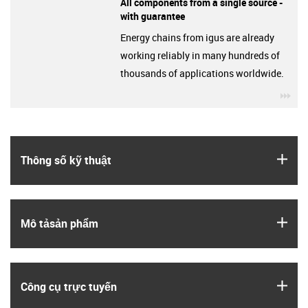
All components from a single source -
with guarantee
Energy chains from igus are already
working reliably in many hundreds of
thousands of applications worldwide.
igu
igus
Thông số kỹ thuật
igus
Mô tả­sản phẩm
igus
Công cụ trực tuyến