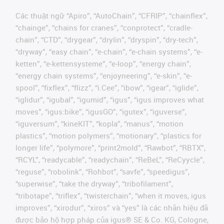
Các thuật ngữ “Apiro”, “AutoChain”, “CFRIP”, “chainflex”,
“chainge”, “chains for cranes”, “conprotect”, “cradle-
chain”, “CTD”, “drygear”, “drylin”, “dryspin”, “dry-tech”,
“dryway”, “easy chain”, “e-chain”, “e-chain systems”, “e-
ketten”, “e-kettensysteme”, “e-loop”, “energy chain”,
“energy chain systems”, “enjoyneering”, “e-skin”, “e-
spool”, “fixflex”, “flizz”, “i.Cee”, “ibow”, “igear”, “iglide”,
“iglidur”, “igubal”, “igumid”, “igus”, “igus improves what
moves”, “igus:bike”, “igusGO”, “igutex”, “iguverse”,
“iguversum”, “kineKIT”, “kopla”, “manus”, “motion
plastics”, “motion polymers”, “motionary”, “plastics for
longer life”, “polymore”, “print2mold”, “Rawbot”, “RBTX”,
“RCYL”, “readycable”, “readychain”, “ReBeL”, “ReCyycle”,
“reguse”, “robolink”, “Rohbot”, “savfe”, “speedigus”,
“superwise”, “take the dryway”, “tribofilament”,
“tribotape”, “triflex”, “twisterchain”, “when it moves, igus
improves”, “xirodur”, “xiros” và “yes” là các nhãn hiệu đã
được bảo hộ hợp pháp của igus® SE & Co. KG, Cologne,