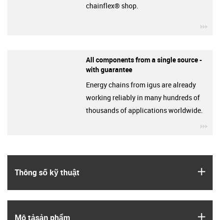
chainflex® shop.
igu
All components from a single source -
with guarantee
Energy chains from igus are already
working reliably in many hundreds of
thousands of applications worldwide.
igu
igus
Thông số kỹ thuật
igus
Mô tả­sản phẩm