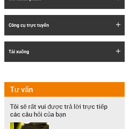
igus
Công cụ trực tuyến
igus
Tải xuống
Tư vấn
Tôi sẽ rất vui được trả lời trực tiếp
các câu hỏi của bạn