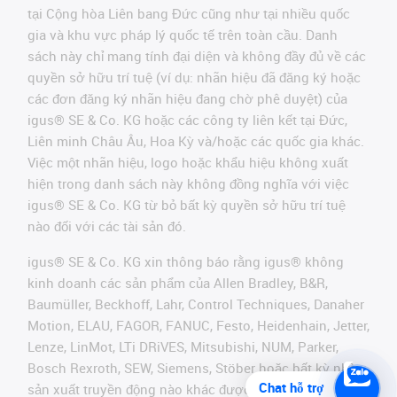
tại Cộng hòa Liên bang Đức cũng như tại nhiều quốc
gia và khu vực pháp lý quốc tế trên toàn cầu. Danh
sách này chỉ mang tính đại diện và không đầy đủ về các
quyền sở hữu trí tuệ (ví dụ: nhãn hiệu đã đăng ký hoặc
các đơn đăng ký nhãn hiệu đang chờ phê duyệt) của
igus® SE & Co. KG hoặc các công ty liên kết tại Đức,
Liên minh Châu Âu, Hoa Kỳ và/hoặc các quốc gia khác.
Việc một nhãn hiệu, logo hoặc khẩu hiệu không xuất
hiện trong danh sách này không đồng nghĩa với việc
igus® SE & Co. KG từ bỏ bất kỳ quyền sở hữu trí tuệ
nào đối với các tài sản đó.
igus® SE & Co. KG xin thông báo rằng igus® không
kinh doanh các sản phẩm của Allen Bradley, B&R,
Baumüller, Beckhoff, Lahr, Control Techniques, Danaher
Motion, ELAU, FAGOR, FANUC, Festo, Heidenhain, Jetter,
Lenze, LinMot, LTi DRiVES, Mitsubishi, NUM, Parker,
Bosch Rexroth, SEW, Siemens, Stöber hoặc bất kỳ nhà
Chat hỗ trợ
sản xuất truyền động nào khác được đề cập trên