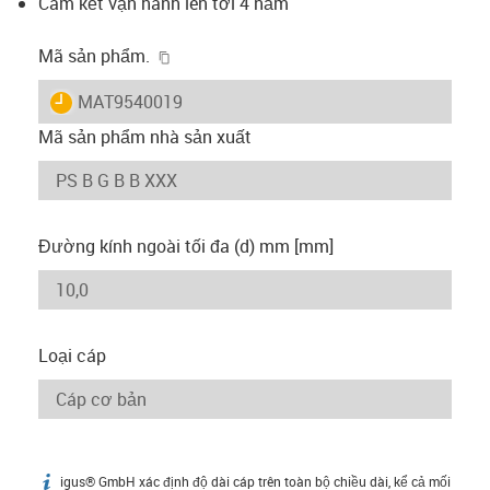
Cam kết vận hành lên tới 4 năm
igus-icon-copy-clipboard
Mã sản phẩm.
igus-icon-lieferzeit
MAT9540019
Mã sản phẩm nhà sản xuất
Đường kính ngoài tối đa (d) mm [mm]
Loại cáp
igus® GmbH xác định độ dài cáp trên toàn bộ chiều dài, kể cả mối
igus-icon-info