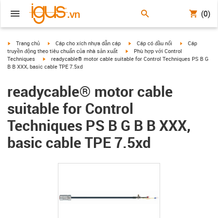
(0)
igus-icon-arrow-right
igus-icon-arrow-right
igus-icon-arrow-right
igus-icon-arrow
Trang chủ
Cáp cho xích nhựa dẫn cáp
Cáp có đầu nối
Cáp
igus-icon-arrow-right
truyền động theo tiêu chuẩn của nhà sản xuất
Phù hợp với Control
igus-icon-arrow-right
Techniques
readycable® motor cable suitable for Control Techniques PS B G
B B XXX, basic cable TPE 7.5xd
readycable® motor cable
suitable for Control
Techniques PS B G B B XXX,
basic cable TPE 7.5xd