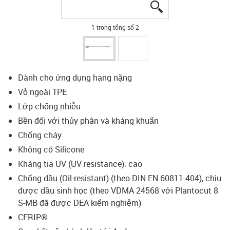
igus-icon-lupe
igus-icon-lupe
1 trong tổng số 2
Dành cho ứng dụng hạng nặng
Vỏ ngoài TPE
Lớp chống nhiễu
Bền đối với thủy phân và kháng khuẩn
Chống cháy
Không có Silicone
Kháng tia UV (UV resistance): cao
Chống dầu (Oil-resistant) (theo DIN EN 60811-404), chịu
được dầu sinh học (theo VDMA 24568 với Plantocut 8
S-MB đã được DEA kiểm nghiệm)
CFRIP®