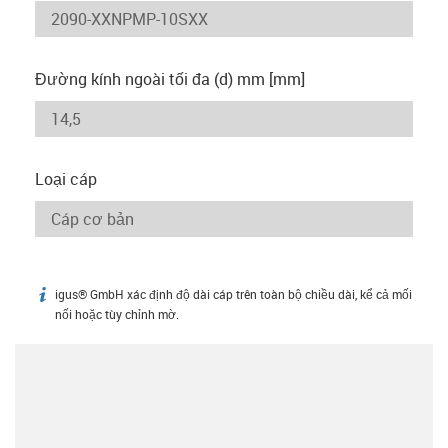
Đường kính ngoài tối đa (d) mm [mm]
Loại cáp
igus® GmbH xác định độ dài cáp trên toàn bộ chiều dài, kể cả mối
igus-icon-info
nối hoặc tùy chỉnh mờ.