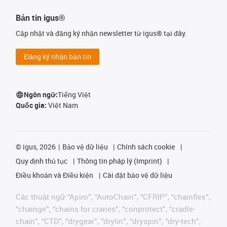
Bản tin igus®
Cập nhật và đăng ký nhận newsletter từ igus® tại đây.
Đăng ký nhận bản tin
Ngôn ngữ:
Tiếng Việt
Quốc gia:
Việt Nam
©
igus, 2026
Bảo vệ dữ liệu
Chính sách cookie
Quy định thủ tục
Thông tin pháp lý (Imprint)
Điều khoản và Điều kiện
Cài đặt bảo vệ dữ liệu
Các thuật ngữ “Apiro”, “AutoChain”, “CFRIP”, “chainflex”,
“chainge”, “chains for cranes”, “conprotect”, “cradle-
chain”, “CTD”, “drygear”, “drylin”, “dryspin”, “dry-tech”,