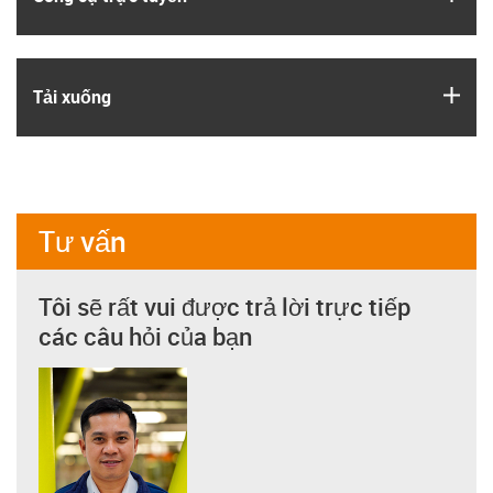
igus
Tải xuống
Tư vấn
Tôi sẽ rất vui được trả lời trực tiếp
các câu hỏi của bạn