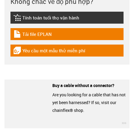
Không chắc về độ phù hợp?
Tính toán tuổi thọ vận hành
igus-icon-lebensdauerrechner
Tải file EPLAN
igus-icon-download-plan
Yêu cầu một mẫu thử miễn phí
igus-icon-gratismuster
Buy a cable without a connector?
Are you looking for a cable that has not
yet been harnessed? If so, visit our
chainflex® shop.
igu