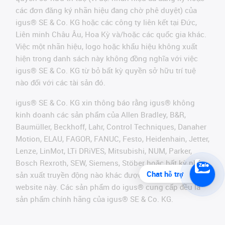
các đơn đăng ký nhãn hiệu đang chờ phê duyệt) của
igus® SE & Co. KG hoặc các công ty liên kết tại Đức,
Liên minh Châu Âu, Hoa Kỳ và/hoặc các quốc gia khác.
Việc một nhãn hiệu, logo hoặc khẩu hiệu không xuất
hiện trong danh sách này không đồng nghĩa với việc
igus® SE & Co. KG từ bỏ bất kỳ quyền sở hữu trí tuệ
nào đối với các tài sản đó.
igus® SE & Co. KG xin thông báo rằng igus® không
kinh doanh các sản phẩm của Allen Bradley, B&R,
Baumüller, Beckhoff, Lahr, Control Techniques, Danaher
Motion, ELAU, FAGOR, FANUC, Festo, Heidenhain, Jetter,
Lenze, LinMot, LTi DRiVES, Mitsubishi, NUM, Parker,
Bosch Rexroth, SEW, Siemens, Stöber hoặc bất kỳ nhà
Chat hỗ trợ
sản xuất truyền động nào khác được đề cập trên
website này. Các sản phẩm do igus® cung cấp đều là
sản phẩm chính hãng của igus® SE & Co. KG.