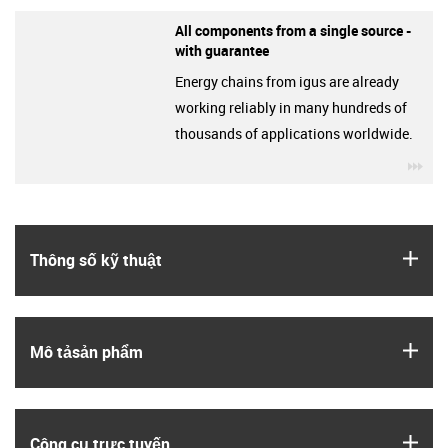
All components from a single source -
with guarantee
Energy chains from igus are already
working reliably in many hundreds of
thousands of applications worldwide.
igu
igus
Thông số kỹ thuật
igus
Mô tả­sản phẩm
igus
Công cụ trực tuyến