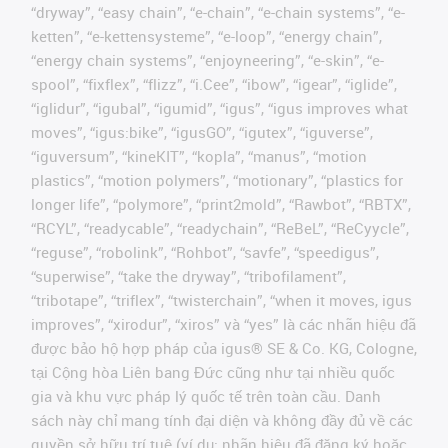
“dryway”, “easy chain”, “e-chain”, “e-chain systems”, “e-
ketten”, “e-kettensysteme”, “e-loop”, “energy chain”,
“energy chain systems”, “enjoyneering”, “e-skin”, “e-
spool”, “fixflex”, “flizz”, “i.Cee”, “ibow”, “igear”, “iglide”,
“iglidur”, “igubal”, “igumid”, “igus”, “igus improves what
moves”, “igus:bike”, “igusGO”, “igutex”, “iguverse”,
“iguversum”, “kineKIT”, “kopla”, “manus”, “motion
plastics”, “motion polymers”, “motionary”, “plastics for
longer life”, “polymore”, “print2mold”, “Rawbot”, “RBTX”,
“RCYL”, “readycable”, “readychain”, “ReBeL”, “ReCyycle”,
“reguse”, “robolink”, “Rohbot”, “savfe”, “speedigus”,
“superwise”, “take the dryway”, “tribofilament”,
“tribotape”, “triflex”, “twisterchain”, “when it moves, igus
improves”, “xirodur”, “xiros” và “yes” là các nhãn hiệu đã
được bảo hộ hợp pháp của igus® SE & Co. KG, Cologne,
tại Cộng hòa Liên bang Đức cũng như tại nhiều quốc
gia và khu vực pháp lý quốc tế trên toàn cầu. Danh
sách này chỉ mang tính đại diện và không đầy đủ về các
quyền sở hữu trí tuệ (ví dụ: nhãn hiệu đã đăng ký hoặc