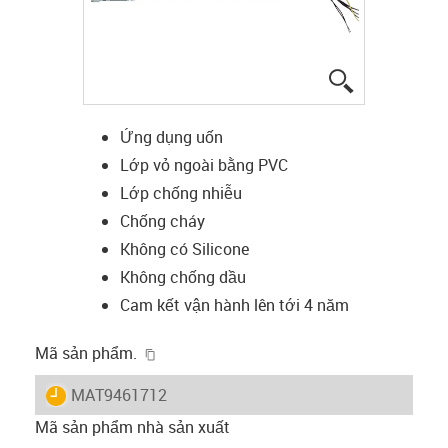
igus-icon-lup
Ứng dụng uốn
Lớp vỏ ngoài bằng PVC
Lớp chống nhiễu
Chống cháy
Không có Silicone
Không chống dầu
Cam kết vận hành lên tới 4 năm
igus-icon-copy-clipboard
Mã sản phẩm.
igus-icon-lieferzeit
MAT9461712
Mã sản phẩm nhà sản xuất