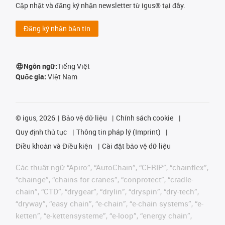
Cập nhật và đăng ký nhận newsletter từ igus® tại đây.
Đăng ký nhận bản tin
Ngôn ngữ:
Tiếng Việt
Quốc gia:
Việt Nam
©
igus, 2026
Bảo vệ dữ liệu
Chính sách cookie
Quy định thủ tục
Thông tin pháp lý (Imprint)
Điều khoản và Điều kiện
Cài đặt bảo vệ dữ liệu
Các thuật ngữ “Apiro”, “AutoChain”, “CFRIP”, “chainflex”,
“chainge”, “chains for cranes”, “conprotect”, “cradle-
chain”, “CTD”, “drygear”, “drylin”, “dryspin”, “dry-tech”,
“dryway”, “easy chain”, “e-chain”, “e-chain systems”, “e-
ketten”, “e-kettensysteme”, “e-loop”, “energy chain”,