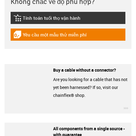
Không chắc về độ phù hợp?
Tính toán tuổi thọ vận hành
igus-icon-lebensdauerrechner
Yêu cầu một mẫu thử miễn phí
igus-icon-gratismuster
Buy a cable without a connector?
Are you looking for a cable that has not
yet been harnessed? If so, visit our
chainflex® shop.
igu
All components from a single source -
with guarantee