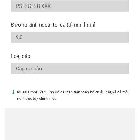
Đường kính ngoài tối đa (d) mm [mm]
Loại cáp
igus® GmbH xác định độ dài cáp trên toàn bộ chiều dài, kể cả mối
igus-icon-info
nối hoặc tùy chỉnh mờ.