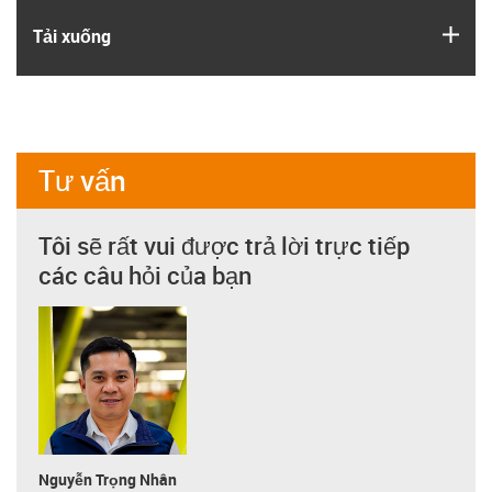
igus
Tải xuống
Tư vấn
Tôi sẽ rất vui được trả lời trực tiếp
các câu hỏi của bạn
Nguyễn Trọng Nhân