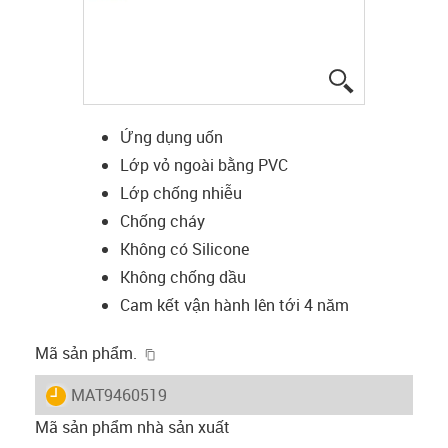
igus-icon-lup
Ứng dụng uốn
Lớp vỏ ngoài bằng PVC
Lớp chống nhiễu
Chống cháy
Không có Silicone
Không chống dầu
Cam kết vận hành lên tới 4 năm
igus-icon-copy-clipboard
Mã sản phẩm.
igus-icon-lieferzeit
MAT9460519
Mã sản phẩm nhà sản xuất