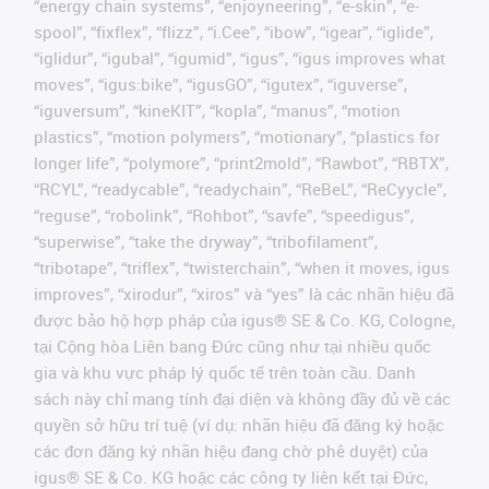
“energy chain systems”, “enjoyneering”, “e-skin”, “e-
spool”, “fixflex”, “flizz”, “i.Cee”, “ibow”, “igear”, “iglide”,
“iglidur”, “igubal”, “igumid”, “igus”, “igus improves what
moves”, “igus:bike”, “igusGO”, “igutex”, “iguverse”,
“iguversum”, “kineKIT”, “kopla”, “manus”, “motion
plastics”, “motion polymers”, “motionary”, “plastics for
longer life”, “polymore”, “print2mold”, “Rawbot”, “RBTX”,
“RCYL”, “readycable”, “readychain”, “ReBeL”, “ReCyycle”,
“reguse”, “robolink”, “Rohbot”, “savfe”, “speedigus”,
“superwise”, “take the dryway”, “tribofilament”,
“tribotape”, “triflex”, “twisterchain”, “when it moves, igus
improves”, “xirodur”, “xiros” và “yes” là các nhãn hiệu đã
được bảo hộ hợp pháp của igus® SE & Co. KG, Cologne,
tại Cộng hòa Liên bang Đức cũng như tại nhiều quốc
gia và khu vực pháp lý quốc tế trên toàn cầu. Danh
sách này chỉ mang tính đại diện và không đầy đủ về các
quyền sở hữu trí tuệ (ví dụ: nhãn hiệu đã đăng ký hoặc
các đơn đăng ký nhãn hiệu đang chờ phê duyệt) của
igus® SE & Co. KG hoặc các công ty liên kết tại Đức,