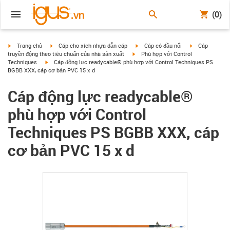
(0)
igus-icon-arrow-right
igus-icon-arrow-right
igus-icon-arrow-right
igus-icon-arrow
Trang chủ
Cáp cho xích nhựa dẫn cáp
Cáp có đầu nối
Cáp
igus-icon-arrow-right
truyền động theo tiêu chuẩn của nhà sản xuất
Phù hợp với Control
igus-icon-arrow-right
Techniques
Cáp động lực readycable® phù hợp với Control Techniques PS
BGBB XXX, cáp cơ bản PVC 15 x d
Cáp động lực readycable®
phù hợp với Control
Techniques PS BGBB XXX, cáp
cơ bản PVC 15 x d