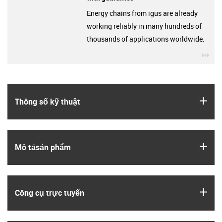
Energy chains from igus are already
working reliably in many hundreds of
thousands of applications worldwide.
igu
igus
Thông số kỹ thuật
igus
Mô tả­sản phẩm
igus
Công cụ trực tuyến