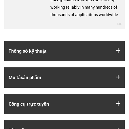
working reliably in many hundreds of
thousands of applications worldwide.
igu
igus
Thông số kỹ thuật
igus
Mô tả­sản phẩm
igus
Công cụ trực tuyến