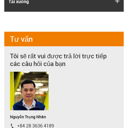
igus
Tải xuống
Tư vấn
Tôi sẽ rất vui được trả lời trực tiếp
các câu hỏi của bạn
Nguyễn Trọng Nhân
+84 28 3636 4189
igus-icon-phone