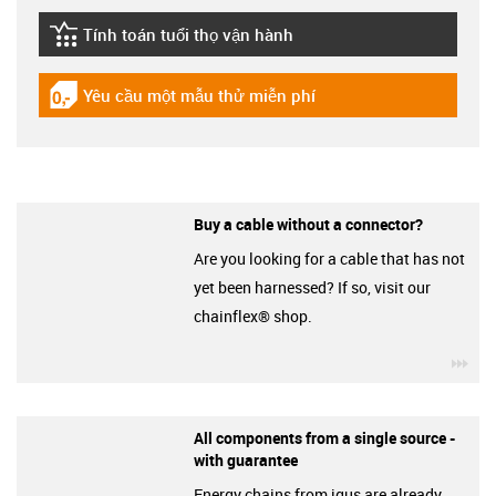
Tính toán tuổi thọ vận hành
igus-icon-lebensdauerrechner
Yêu cầu một mẫu thử miễn phí
igus-icon-gratismuster
Buy a cable without a connector?
Are you looking for a cable that has not
yet been harnessed? If so, visit our
chainflex® shop.
igu
All components from a single source -
with guarantee
Energy chains from igus are already