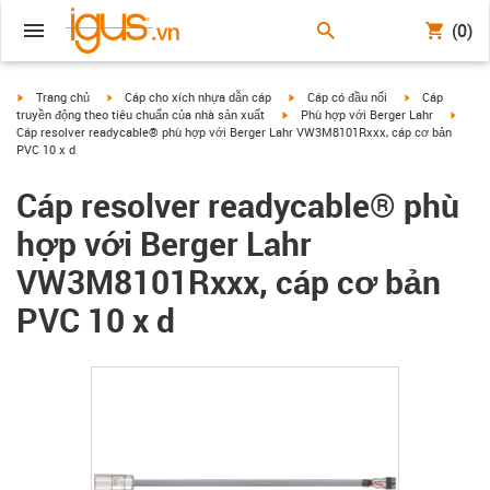
(0)
igus-icon-arrow-right
igus-icon-arrow-right
igus-icon-arrow-right
igus-icon-arrow
Trang chủ
Cáp cho xích nhựa dẫn cáp
Cáp có đầu nối
Cáp
igus-icon-arrow-right
igus-i
truyền động theo tiêu chuẩn của nhà sản xuất
Phù hợp với Berger Lahr
Cáp resolver readycable® phù hợp với Berger Lahr VW3M8101Rxxx, cáp cơ bản
PVC 10 x d
Cáp resolver readycable® phù
hợp với Berger Lahr
VW3M8101Rxxx, cáp cơ bản
PVC 10 x d