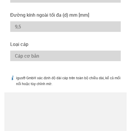
Đường kính ngoài tối đa (d) mm [mm]
Loại cáp
igus® GmbH xác định độ dài cáp trên toàn bộ chiều dài, kể cả mối
igus-icon-info
nối hoặc tùy chỉnh mờ.