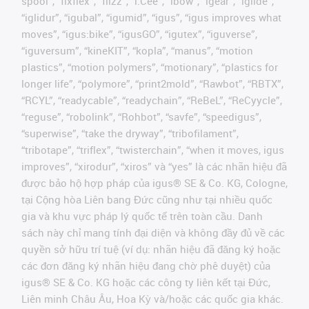
spool”, “fixflex”, “flizz”, “i.Cee”, “ibow”, “igear”, “iglide”,
“iglidur”, “igubal”, “igumid”, “igus”, “igus improves what
moves”, “igus:bike”, “igusGO”, “igutex”, “iguverse”,
“iguversum”, “kineKIT”, “kopla”, “manus”, “motion
plastics”, “motion polymers”, “motionary”, “plastics for
longer life”, “polymore”, “print2mold”, “Rawbot”, “RBTX”,
“RCYL”, “readycable”, “readychain”, “ReBeL”, “ReCyycle”,
“reguse”, “robolink”, “Rohbot”, “savfe”, “speedigus”,
“superwise”, “take the dryway”, “tribofilament”,
“tribotape”, “triflex”, “twisterchain”, “when it moves, igus
improves”, “xirodur”, “xiros” và “yes” là các nhãn hiệu đã
được bảo hộ hợp pháp của igus® SE & Co. KG, Cologne,
tại Cộng hòa Liên bang Đức cũng như tại nhiều quốc
gia và khu vực pháp lý quốc tế trên toàn cầu. Danh
sách này chỉ mang tính đại diện và không đầy đủ về các
quyền sở hữu trí tuệ (ví dụ: nhãn hiệu đã đăng ký hoặc
các đơn đăng ký nhãn hiệu đang chờ phê duyệt) của
igus® SE & Co. KG hoặc các công ty liên kết tại Đức,
Liên minh Châu Âu, Hoa Kỳ và/hoặc các quốc gia khác.