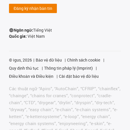
Đăng ký nhận bản tin
Ngôn ngữ:
Tiếng Việt
Quốc gia:
Việt Nam
©
igus, 2026
Bảo vệ dữ liệu
Chính sách cookie
Quy định thủ tục
Thông tin pháp lý (Imprint)
Điều khoản và Điều kiện
Cài đặt bảo vệ dữ liệu
Các thuật ngữ “Apiro”, “AutoChain”, “CFRIP”, “chainflex”,
“chainge”, “chains for cranes”, “conprotect”, “cradle-
chain”, “CTD”, “drygear”, “drylin”, “dryspin”, “dry-tech”,
“dryway”, “easy chain”, “e-chain”, “e-chain systems”, “e-
ketten”, “e-kettensysteme”, “e-loop”, “energy chain”,
“energy chain systems”, “enjoyneering”, “e-skin”, “e-