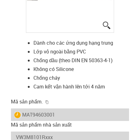
igus-icon-lup
Dành cho các ứng dụng hạng trung
Lớp vỏ ngoài bằng PVC
Chống dầu (theo DIN EN 50363-4-1)
Không có Silicone
Chống cháy
Cam kết vận hành lên tới 4 năm
igus-icon-copy-clipboard
Mã sản phẩm.
igus-icon-lieferzeit
MAT94603001
Mã sản phẩm nhà sản xuất