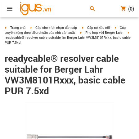
(0)
igus-icon-arrow-right
igus-icon-arrow-right
igus-icon-arrow-right
igus-icon-arrow
Trang chủ
Cáp cho xích nhựa dẫn cáp
Cáp có đầu nối
Cáp
igus-icon-arrow-right
igus-i
truyền động theo tiêu chuẩn của nhà sản xuất
Phù hợp với Berger Lahr
readycable® resolver cable suitable for Berger Lahr VW3M8101Rxxx, basic cable
PUR 7.5xd
readycable® resolver cable
suitable for Berger Lahr
VW3M8101Rxxx, basic cable
PUR 7.5xd