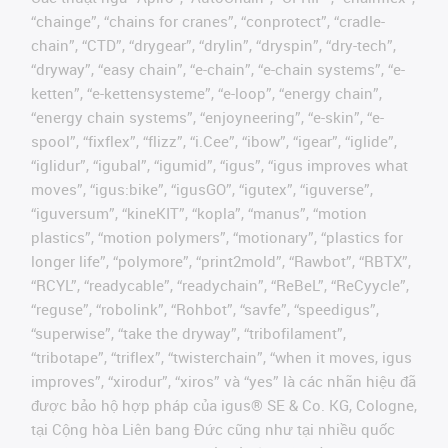
“chainge”, “chains for cranes”, “conprotect”, “cradle-
chain”, “CTD”, “drygear”, “drylin”, “dryspin”, “dry-tech”,
“dryway”, “easy chain”, “e-chain”, “e-chain systems”, “e-
ketten”, “e-kettensysteme”, “e-loop”, “energy chain”,
“energy chain systems”, “enjoyneering”, “e-skin”, “e-
spool”, “fixflex”, “flizz”, “i.Cee”, “ibow”, “igear”, “iglide”,
“iglidur”, “igubal”, “igumid”, “igus”, “igus improves what
moves”, “igus:bike”, “igusGO”, “igutex”, “iguverse”,
“iguversum”, “kineKIT”, “kopla”, “manus”, “motion
plastics”, “motion polymers”, “motionary”, “plastics for
longer life”, “polymore”, “print2mold”, “Rawbot”, “RBTX”,
“RCYL”, “readycable”, “readychain”, “ReBeL”, “ReCyycle”,
“reguse”, “robolink”, “Rohbot”, “savfe”, “speedigus”,
“superwise”, “take the dryway”, “tribofilament”,
“tribotape”, “triflex”, “twisterchain”, “when it moves, igus
improves”, “xirodur”, “xiros” và “yes” là các nhãn hiệu đã
được bảo hộ hợp pháp của igus® SE & Co. KG, Cologne,
tại Cộng hòa Liên bang Đức cũng như tại nhiều quốc