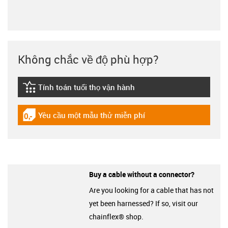
Không chắc về độ phù hợp?
Tính toán tuổi thọ vận hành
igus-icon-lebensdauerrechner
Yêu cầu một mẫu thử miễn phí
igus-icon-gratismuster
Buy a cable without a connector?
Are you looking for a cable that has not
yet been harnessed? If so, visit our
chainflex® shop.