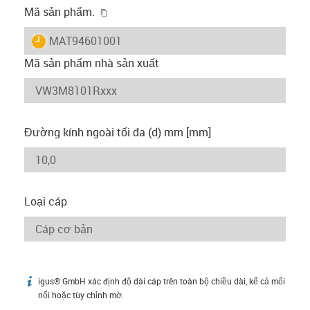
igus-icon-copy-clipboard
Mã sản phẩm.
igus-icon-lieferzeit
MAT94601001
Mã sản phẩm nhà sản xuất
Đường kính ngoài tối đa (d) mm [mm]
Loại cáp
igus® GmbH xác định độ dài cáp trên toàn bộ chiều dài, kể cả mối
igus-icon-info
nối hoặc tùy chỉnh mờ.