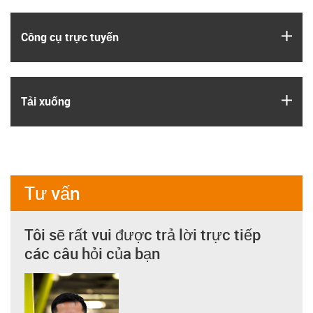
igus
Công cụ trực tuyến
igus
Tải xuống
Tư vấn
Tôi sẽ rất vui được trả lời trực tiếp
các câu hỏi của bạn