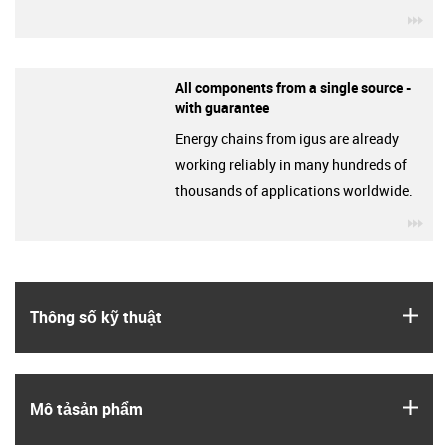
igu
All components from a single source -
with guarantee
Energy chains from igus are already
working reliably in many hundreds of
thousands of applications worldwide.
igu
igus
Thông số kỹ thuật
igus
Mô tả­sản phẩm