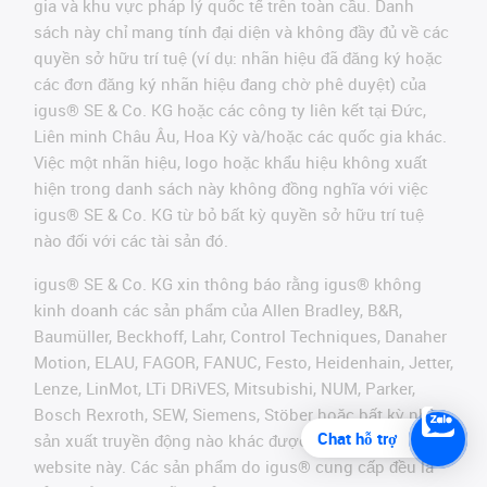
gia và khu vực pháp lý quốc tế trên toàn cầu. Danh
sách này chỉ mang tính đại diện và không đầy đủ về các
quyền sở hữu trí tuệ (ví dụ: nhãn hiệu đã đăng ký hoặc
các đơn đăng ký nhãn hiệu đang chờ phê duyệt) của
igus® SE & Co. KG hoặc các công ty liên kết tại Đức,
Liên minh Châu Âu, Hoa Kỳ và/hoặc các quốc gia khác.
Việc một nhãn hiệu, logo hoặc khẩu hiệu không xuất
hiện trong danh sách này không đồng nghĩa với việc
igus® SE & Co. KG từ bỏ bất kỳ quyền sở hữu trí tuệ
nào đối với các tài sản đó.
igus® SE & Co. KG xin thông báo rằng igus® không
kinh doanh các sản phẩm của Allen Bradley, B&R,
Baumüller, Beckhoff, Lahr, Control Techniques, Danaher
Motion, ELAU, FAGOR, FANUC, Festo, Heidenhain, Jetter,
Lenze, LinMot, LTi DRiVES, Mitsubishi, NUM, Parker,
Bosch Rexroth, SEW, Siemens, Stöber hoặc bất kỳ nhà
Chat hỗ trợ
sản xuất truyền động nào khác được đề cập trên
website này. Các sản phẩm do igus® cung cấp đều là