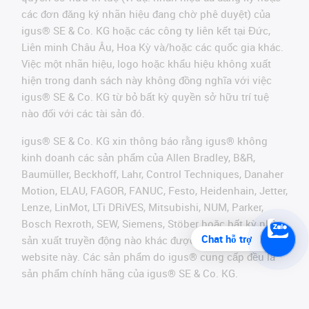
các đơn đăng ký nhãn hiệu đang chờ phê duyệt) của
igus® SE & Co. KG hoặc các công ty liên kết tại Đức,
Liên minh Châu Âu, Hoa Kỳ và/hoặc các quốc gia khác.
Việc một nhãn hiệu, logo hoặc khẩu hiệu không xuất
hiện trong danh sách này không đồng nghĩa với việc
igus® SE & Co. KG từ bỏ bất kỳ quyền sở hữu trí tuệ
nào đối với các tài sản đó.
igus® SE & Co. KG xin thông báo rằng igus® không
kinh doanh các sản phẩm của Allen Bradley, B&R,
Baumüller, Beckhoff, Lahr, Control Techniques, Danaher
Motion, ELAU, FAGOR, FANUC, Festo, Heidenhain, Jetter,
Lenze, LinMot, LTi DRiVES, Mitsubishi, NUM, Parker,
Bosch Rexroth, SEW, Siemens, Stöber hoặc bất kỳ nhà
Chat hỗ trợ
sản xuất truyền động nào khác được đề cập trên
website này. Các sản phẩm do igus® cung cấp đều là
sản phẩm chính hãng của igus® SE & Co. KG.