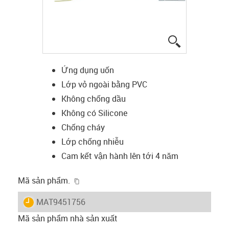
igus-icon-lup
Ứng dụng uốn
Lớp vỏ ngoài bằng PVC
Không chống dầu
Không có Silicone
Chống cháy
Lớp chống nhiễu
Cam kết vận hành lên tới 4 năm
igus-icon-copy-clipboard
Mã sản phẩm.
igus-icon-lieferzeit
MAT9451756
Mã sản phẩm nhà sản xuất