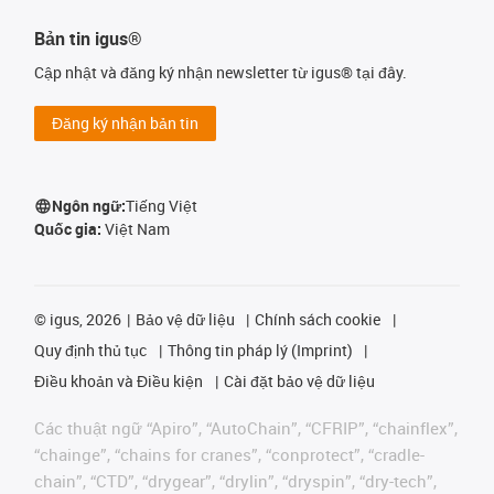
Bản tin igus®
Cập nhật và đăng ký nhận newsletter từ igus® tại đây.
Đăng ký nhận bản tin
Ngôn ngữ:
Tiếng Việt
Quốc gia:
Việt Nam
©
igus, 2026
Bảo vệ dữ liệu
Chính sách cookie
Quy định thủ tục
Thông tin pháp lý (Imprint)
Điều khoản và Điều kiện
Cài đặt bảo vệ dữ liệu
Các thuật ngữ “Apiro”, “AutoChain”, “CFRIP”, “chainflex”,
“chainge”, “chains for cranes”, “conprotect”, “cradle-
chain”, “CTD”, “drygear”, “drylin”, “dryspin”, “dry-tech”,