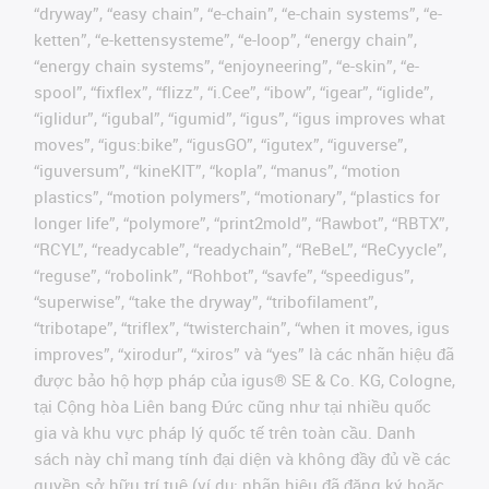
“dryway”, “easy chain”, “e-chain”, “e-chain systems”, “e-
ketten”, “e-kettensysteme”, “e-loop”, “energy chain”,
“energy chain systems”, “enjoyneering”, “e-skin”, “e-
spool”, “fixflex”, “flizz”, “i.Cee”, “ibow”, “igear”, “iglide”,
“iglidur”, “igubal”, “igumid”, “igus”, “igus improves what
moves”, “igus:bike”, “igusGO”, “igutex”, “iguverse”,
“iguversum”, “kineKIT”, “kopla”, “manus”, “motion
plastics”, “motion polymers”, “motionary”, “plastics for
longer life”, “polymore”, “print2mold”, “Rawbot”, “RBTX”,
“RCYL”, “readycable”, “readychain”, “ReBeL”, “ReCyycle”,
“reguse”, “robolink”, “Rohbot”, “savfe”, “speedigus”,
“superwise”, “take the dryway”, “tribofilament”,
“tribotape”, “triflex”, “twisterchain”, “when it moves, igus
improves”, “xirodur”, “xiros” và “yes” là các nhãn hiệu đã
được bảo hộ hợp pháp của igus® SE & Co. KG, Cologne,
tại Cộng hòa Liên bang Đức cũng như tại nhiều quốc
gia và khu vực pháp lý quốc tế trên toàn cầu. Danh
sách này chỉ mang tính đại diện và không đầy đủ về các
quyền sở hữu trí tuệ (ví dụ: nhãn hiệu đã đăng ký hoặc