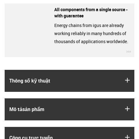
All components from a single source -
with guarantee
Energy chains from igus are already
working reliably in many hundreds of
thousands of applications worldwide.
igu
igus
Thông số kỹ thuật
igus
Mô tả­sản phẩm
igus
Công cụ trực tuyến