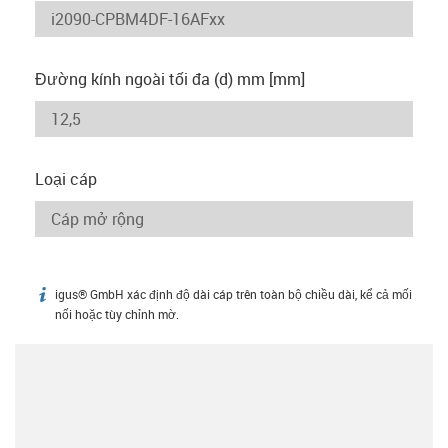
Đường kính ngoài tối đa (d) mm [mm]
Loại cáp
igus® GmbH xác định độ dài cáp trên toàn bộ chiều dài, kể cả mối
igus-icon-info
nối hoặc tùy chỉnh mờ.