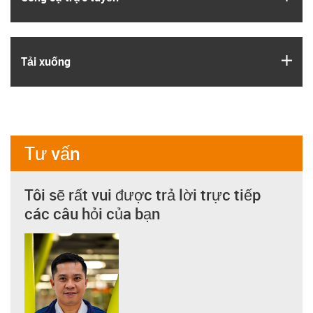
igus
Tải xuống
Tư vấn
Tôi sẽ rất vui được trả lời trực tiếp
các câu hỏi của bạn