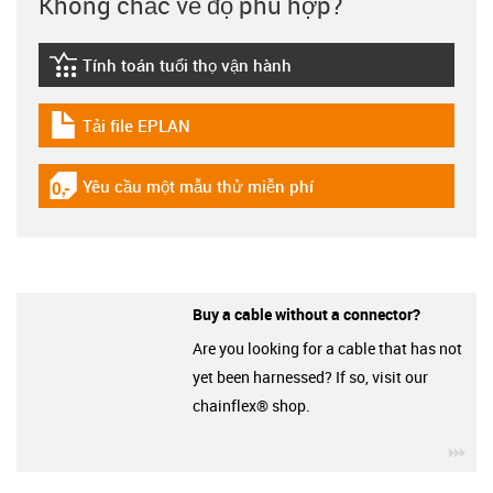
Không chắc về độ phù hợp?
Tính toán tuổi thọ vận hành
igus-icon-lebensdauerrechner
Tải file EPLAN
igus-icon-download-plan
Yêu cầu một mẫu thử miễn phí
igus-icon-gratismuster
Buy a cable without a connector?
Are you looking for a cable that has not
yet been harnessed? If so, visit our
chainflex® shop.
igu