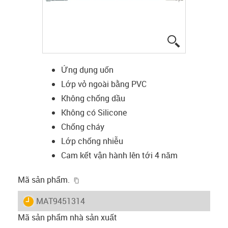
igus-icon-lup
Ứng dụng uốn
Lớp vỏ ngoài bằng PVC
Không chống dầu
Không có Silicone
Chống cháy
Lớp chống nhiễu
Cam kết vận hành lên tới 4 năm
igus-icon-copy-clipboard
Mã sản phẩm.
igus-icon-lieferzeit
MAT9451314
Mã sản phẩm nhà sản xuất