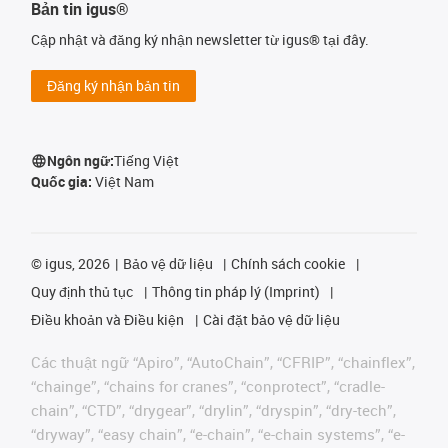
Bản tin igus®
Cập nhật và đăng ký nhận newsletter từ igus® tại đây.
Đăng ký nhận bản tin
Ngôn ngữ:
Tiếng Việt
Quốc gia:
Việt Nam
©
igus, 2026
Bảo vệ dữ liệu
Chính sách cookie
Quy định thủ tục
Thông tin pháp lý (Imprint)
Điều khoản và Điều kiện
Cài đặt bảo vệ dữ liệu
Các thuật ngữ “Apiro”, “AutoChain”, “CFRIP”, “chainflex”,
“chainge”, “chains for cranes”, “conprotect”, “cradle-
chain”, “CTD”, “drygear”, “drylin”, “dryspin”, “dry-tech”,
“dryway”, “easy chain”, “e-chain”, “e-chain systems”, “e-