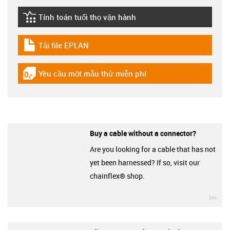
Tính toán tuổi thọ vận hành
igus-icon-lebensdauerrechner
Tải file EPLAN
igus-icon-download-plan
Yêu cầu một mẫu thử miễn phí
igus-icon-gratismuster
Buy a cable without a connector?
Are you looking for a cable that has not
yet been harnessed? If so, visit our
chainflex® shop.
igu