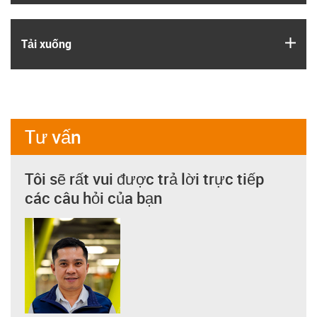
igus
Tải xuống
Tư vấn
Tôi sẽ rất vui được trả lời trực tiếp
các câu hỏi của bạn