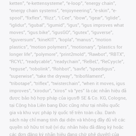
ketten”, “e-kettensysteme”, “e-loop”, “energy chain”,
“energy chain systems”, “enjoyneering”, “e-skin”, “e-
spool”, “fixflex”, “flizz”, “i.Cee”, “ibow”, “igear”, “iglide”,
“iglidur”, “igubal”, “igumid”, “igus”, “igus improves what
moves”, “igus:bike”, “igusGO”, “igutex”, “iguverse”,
“iguversum”, “kineKIT”, “kopla”, “manus”, “motion
plastics”, “motion polymers”, “motionary”, “plastics for
longer life”, “polymore”, “print2mold”, “Rawbot”, “RBTX”,
“RCYL”, “readycable”, “readychain”, “ReBeL”, “ReCyycle”,
“reguse”, “robolink”, “Rohbot”, “savfe”, “speedigus”,
“superwise”, “take the dryway”, “tribofilament”,
“tribotape”, “triflex”, “twisterchain”, “when it moves, igus
improves”, “xirodur”, “xiros” và “yes” là các nhãn hiệu đã
được bảo hộ hợp pháp của igus® SE & Co. KG, Cologne,
tại Cộng hòa Liên bang Đức cũng như tại nhiều quốc
gia và khu vực pháp lý quốc tế trên toàn cầu. Danh
sách này chỉ mang tính đại diện và không đầy đủ về các
quyền sở hữu trí tuệ (ví dụ: nhãn hiệu đã đăng ký hoặc
các đơn đăng ký nhãn hiệu đang chờ phê duyệt) của