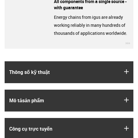
All components from a single source -
with guarantee
Energy chains from igus are already
working reliably in many hundreds of
thousands of applications worldwide.
igu
igus
Thông số kỹ thuật
igus
Mô tả­sản phẩm
igus
Công cụ trực tuyến