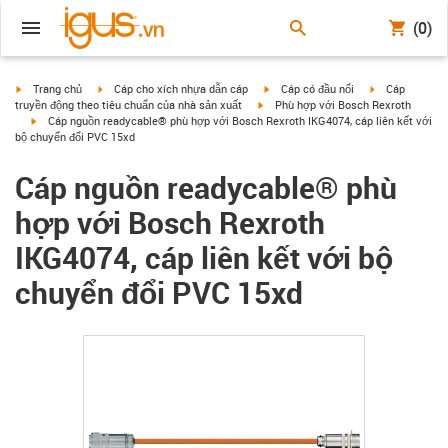
(0)
igus-icon-arrow-right
igus-icon-arrow-right
igus-icon-arrow-right
igus-icon-arrow
Trang chủ
Cáp cho xích nhựa dẫn cáp
Cáp có đầu nối
Cáp
igus-icon-arrow-right
truyền động theo tiêu chuẩn của nhà sản xuất
Phù hợp với Bosch Rexroth
igus-icon-arrow-right
Cáp nguồn readycable® phù hợp với Bosch Rexroth IKG4074, cáp liên kết với
bộ chuyển đổi PVC 15xd
Cáp nguồn readycable® phù
hợp với Bosch Rexroth
IKG4074, cáp liên kết với bộ
chuyển đổi PVC 15xd