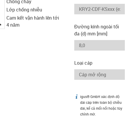
Chống cháy
Lớp chống nhiễu
Cam kết vận hành lên tới
igus-icon-lupe
4 năm
Đường kính ngoài tối
đa (d) mm [mm]
Loại cáp
igus® GmbH xác định độ
igus-icon-info
dài cáp trên toàn bộ chiều
dài, kể cả mối nối hoặc tùy
chỉnh mờ.