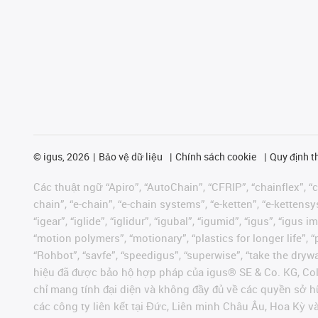
©
igus, 2026
Bảo vệ dữ liệu
Chính sách cookie
Quy định t
Các thuật ngữ “Apiro”, “AutoChain”, “CFRIP”, “chainflex”, “ch
chain”, “e-chain”, “e-chain systems”, “e-ketten”, “e-kettensys
“igear”, “iglide”, “iglidur”, “igubal”, “igumid”, “igus”, “ig
“motion polymers”, “motionary”, “plastics for longer life”, 
“Rohbot”, “savfe”, “speedigus”, “superwise”, “take the dryway
hiệu đã được bảo hộ hợp pháp của igus® SE & Co. KG, Col
chỉ mang tính đại diện và không đầy đủ về các quyền sở h
các công ty liên kết tại Đức, Liên minh Châu Âu, Hoa Kỳ 