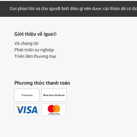
Gửi phản hồi và cho igus® biết điều gì nên được cải thiện để có d
Giới thiệu về igus®
Về chúng tôi
Phát triển sự nghiệp
Triển lãm thương mại
Phương thức thanh toán
Trả trước
Mua theo tài khoản