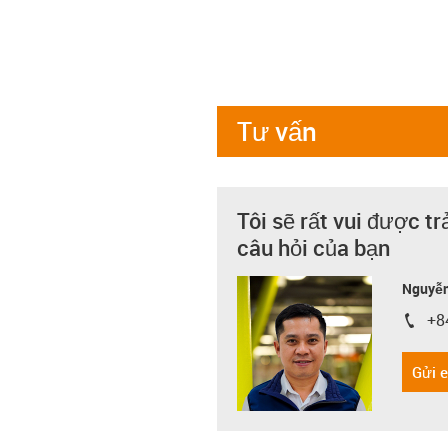
Tư vấn
Tôi sẽ rất vui được tr
câu hỏi của bạn
Nguyễn
+8
igus-i
Gửi 