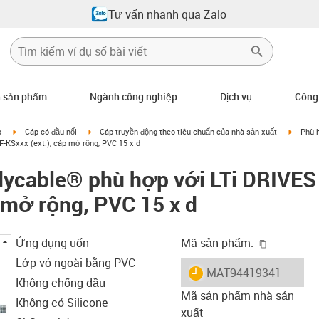
Tư vấn nhanh qua Zalo
n sản phẩm
Ngành công nghiệp
Dịch vụ
Công
igus-icon-arrow-right
igus-icon-arrow-right
igus-ic
p
Cáp có đầu nối
Cáp truyền động theo tiêu chuẩn của nhà sản xuất
Phù 
-KSxxx (ext.), cáp mở rộng, PVC 15 x d
dycable® phù hợp với LTi DRIVE
p mở rộng, PVC 15 x d
igus-icon-
Ứng dụng uốn
Mã sản phẩm.
Lớp vỏ ngoài bằng PVC
igus-icon-lieferzeit
MAT94419341
Không chống dầu
Mã sản phẩm nhà sản
Không có Silicone
xuất