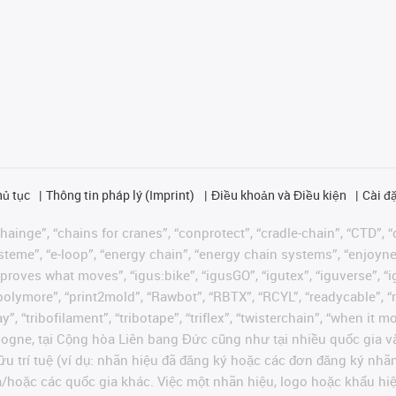
hủ tục
Thông tin pháp lý (Imprint)
Điều khoản và Điều kiện
Cài đặ
ainge”, “chains for cranes”, “conprotect”, “cradle-chain”, “CTD”, “d
teme”, “e-loop”, “energy chain”, “energy chain systems”, “enjoyneering
us improves what moves”, “igus:bike”, “igusGO”, “igutex”, “iguverse”,
“polymore”, “print2mold”, “Rawbot”, “RBTX”, “RCYL”, “readycable”, “
”, “tribofilament”, “tribotape”, “triflex”, “twisterchain”, “when it 
ogne, tại Cộng hòa Liên bang Đức cũng như tại nhiều quốc gia và
ữu trí tuệ (ví dụ: nhãn hiệu đã đăng ký hoặc các đơn đăng ký nh
và/hoặc các quốc gia khác. Việc một nhãn hiệu, logo hoặc khẩu 