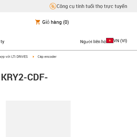
Công cụ tính tuổi thọ trực tuyến
Giỏ hàng
(0)
VN
(
VI
)
 ty
Người liên hệ
on-arrow-right
igus-icon-arrow-right
hợp với LTi DRiVES
Cáp encoder
S KRY2-CDF-
copy-clipboard