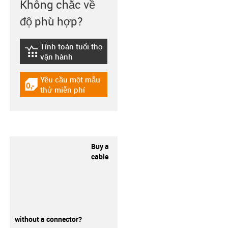
Không chắc về
độ phù hợp?
Tính toán tuổi thọ
igus-icon-lebensdauerrechner
vận hành
Yêu cầu một mẫu
igus-icon-gratismuster
thử miễn phí
Buy a
cable
without a connector?