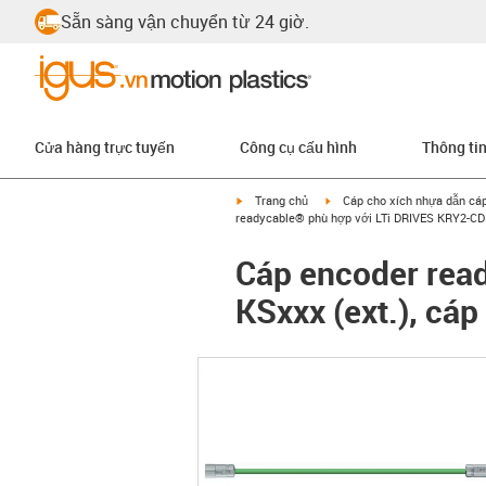
Sẵn sàng vận chuyển từ 24 giờ.
Cửa hàng trực tuyến
Công cụ cấu hình
Thông ti
igus-icon-arrow-right
igus-icon-arrow-right
Trang chủ
Cáp cho xích nhựa dẫn cá
readycable® phù hợp với LTi DRIVES KRY2-CDF
Cáp encoder rea
KSxxx (ext.), cá