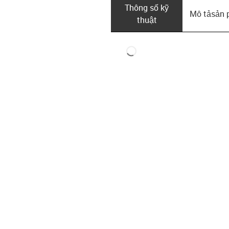
Thông số kỹ
Mô tả­sản
thuật