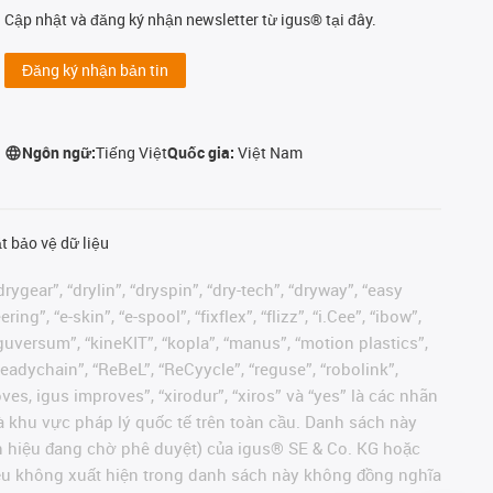
Cập nhật và đăng ký nhận newsletter từ igus® tại đây.
Đăng ký nhận bản tin
Ngôn ngữ:
Tiếng Việt
Quốc gia:
Việt Nam
t bảo vệ dữ liệu
rygear”, “drylin”, “dryspin”, “dry-tech”, “dryway”, “easy
”, “e-skin”, “e-spool”, “fixflex”, “flizz”, “i.Cee”, “ibow”,
 “iguversum”, “kineKIT”, “kopla”, “manus”, “motion plastics”,
readychain”, “ReBeL”, “ReCyycle”, “reguse”, “robolink”,
moves, igus improves”, “xirodur”, “xiros” và “yes” là các nhãn
 khu vực pháp lý quốc tế trên toàn cầu. Danh sách này
ãn hiệu đang chờ phê duyệt) của igus® SE & Co. KG hoặc
hiệu không xuất hiện trong danh sách này không đồng nghĩa