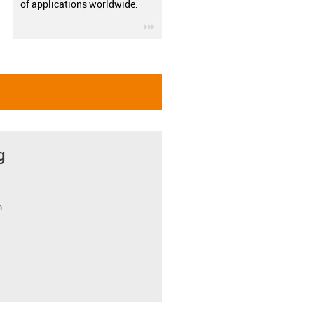
of applications worldwide.
igus-icon-3arrow
g
m