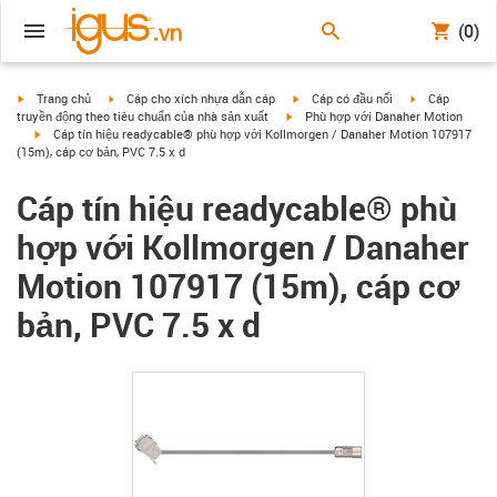
(0)
igus-icon-arrow-right
igus-icon-arrow-right
igus-icon-arrow-right
igus-icon-arrow
Trang chủ
Cáp cho xích nhựa dẫn cáp
Cáp có đầu nối
Cáp
igus-icon-arrow-right
truyền động theo tiêu chuẩn của nhà sản xuất
Phù hợp với Danaher Motion
igus-icon-arrow-right
Cáp tín hiệu readycable® phù hợp với Kollmorgen / Danaher Motion 107917
(15m), cáp cơ bản, PVC 7.5 x d
Cáp tín hiệu readycable® phù
hợp với Kollmorgen / Danaher
Motion 107917 (15m), cáp cơ
bản, PVC 7.5 x d