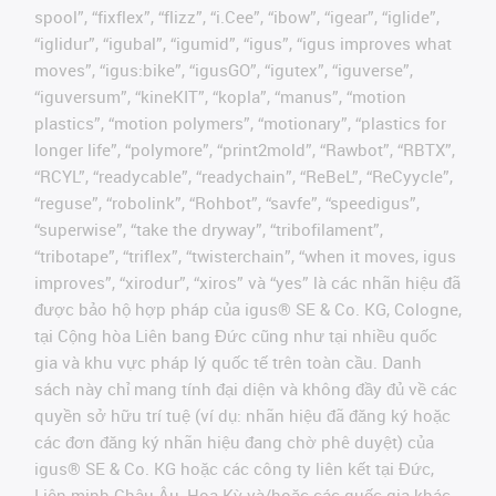
spool”, “fixflex”, “flizz”, “i.Cee”, “ibow”, “igear”, “iglide”,
“iglidur”, “igubal”, “igumid”, “igus”, “igus improves what
moves”, “igus:bike”, “igusGO”, “igutex”, “iguverse”,
“iguversum”, “kineKIT”, “kopla”, “manus”, “motion
plastics”, “motion polymers”, “motionary”, “plastics for
longer life”, “polymore”, “print2mold”, “Rawbot”, “RBTX”,
“RCYL”, “readycable”, “readychain”, “ReBeL”, “ReCyycle”,
“reguse”, “robolink”, “Rohbot”, “savfe”, “speedigus”,
“superwise”, “take the dryway”, “tribofilament”,
“tribotape”, “triflex”, “twisterchain”, “when it moves, igus
improves”, “xirodur”, “xiros” và “yes” là các nhãn hiệu đã
được bảo hộ hợp pháp của igus® SE & Co. KG, Cologne,
tại Cộng hòa Liên bang Đức cũng như tại nhiều quốc
gia và khu vực pháp lý quốc tế trên toàn cầu. Danh
sách này chỉ mang tính đại diện và không đầy đủ về các
quyền sở hữu trí tuệ (ví dụ: nhãn hiệu đã đăng ký hoặc
các đơn đăng ký nhãn hiệu đang chờ phê duyệt) của
igus® SE & Co. KG hoặc các công ty liên kết tại Đức,
Liên minh Châu Âu, Hoa Kỳ và/hoặc các quốc gia khác.