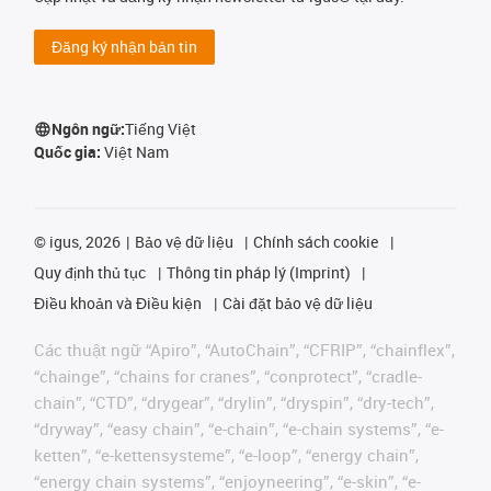
Đăng ký nhận bản tin
Ngôn ngữ:
Tiếng Việt
Quốc gia:
Việt Nam
©
igus, 2026
Bảo vệ dữ liệu
Chính sách cookie
Quy định thủ tục
Thông tin pháp lý (Imprint)
Điều khoản và Điều kiện
Cài đặt bảo vệ dữ liệu
Các thuật ngữ “Apiro”, “AutoChain”, “CFRIP”, “chainflex”,
“chainge”, “chains for cranes”, “conprotect”, “cradle-
chain”, “CTD”, “drygear”, “drylin”, “dryspin”, “dry-tech”,
“dryway”, “easy chain”, “e-chain”, “e-chain systems”, “e-
ketten”, “e-kettensysteme”, “e-loop”, “energy chain”,
“energy chain systems”, “enjoyneering”, “e-skin”, “e-