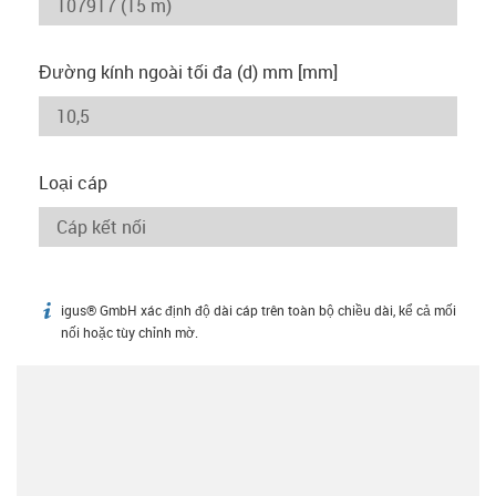
Đường kính ngoài tối đa (d) mm [mm]
Loại cáp
igus® GmbH xác định độ dài cáp trên toàn bộ chiều dài, kể cả mối
igus-icon-info
nối hoặc tùy chỉnh mờ.