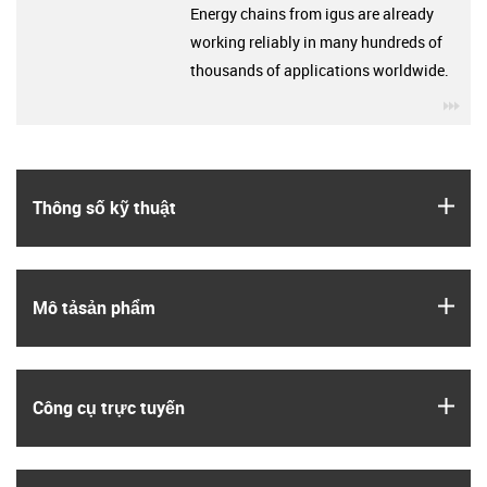
Energy chains from igus are already
working reliably in many hundreds of
thousands of applications worldwide.
igu
igus
Thông số kỹ thuật
igus
Mô tả­sản phẩm
igus
Công cụ trực tuyến