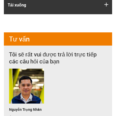
igus
Tải xuống
Tư vấn
Tôi sẽ rất vui được trả lời trực tiếp
các câu hỏi của bạn
Nguyễn Trọng Nhân