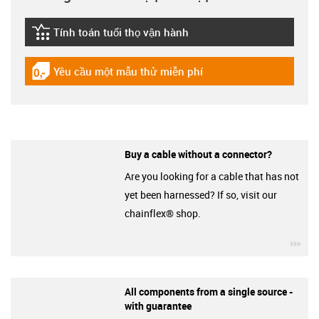
Tính toán tuổi thọ vận hành
igus-icon-lebensdauerrechner
Yêu cầu một mẫu thử miễn phí
igus-icon-gratismuster
Buy a cable without a connector?
Are you looking for a cable that has not
yet been harnessed? If so, visit our
chainflex® shop.
igu
All components from a single source -
with guarantee