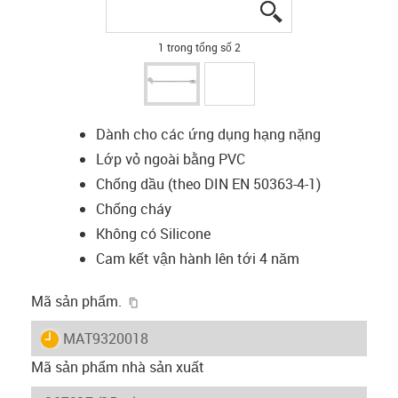
igus-icon-lupe
igus-icon-lupe
1 trong tổng số 2
Dành cho các ứng dụng hạng nặng
Lớp vỏ ngoài bằng PVC
Chống dầu (theo DIN EN 50363-4-1)
Chống cháy
Không có Silicone
Cam kết vận hành lên tới 4 năm
igus-icon-copy-clipboard
Mã sản phẩm.
igus-icon-lieferzeit
MAT9320018
Mã sản phẩm nhà sản xuất