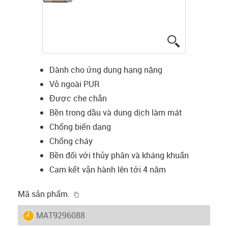
igus-icon-lup
Dành cho ứng dụng hạng nặng
Vỏ ngoài PUR
Được che chắn
Bền trong dầu và dung dịch làm mát
Chống biến dạng
Chống cháy
Bền đối với thủy phân và kháng khuẩn
Cam kết vận hành lên tới 4 năm
igus-icon-copy-clipboard
Mã sản phẩm.
igus-icon-lieferzeit
MAT9296088