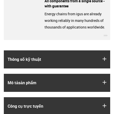
All components from a single source -
with guarantee
Energy chains from igus are already
working reliably in many hundreds of
thousands of applications worldwide.
igu
igus
Thông số kỹ thuật
igus
Mô tả­sản phẩm
igus
Công cụ trực tuyến