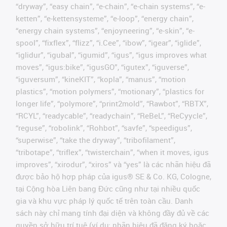
“dryway”, “easy chain”, “e-chain”, “e-chain systems”, “e-
ketten”, “e-kettensysteme”, “e-loop”, “energy chain”,
“energy chain systems”, “enjoyneering”, “e-skin”, “e-
spool”, “fixflex”, “flizz”, “i.Cee”, “ibow”, “igear”, “iglide”,
“iglidur”, “igubal”, “igumid”, “igus”, “igus improves what
moves”, “igus:bike”, “igusGO”, “igutex”, “iguverse”,
“iguversum”, “kineKIT”, “kopla”, “manus”, “motion
plastics”, “motion polymers”, “motionary”, “plastics for
longer life”, “polymore”, “print2mold”, “Rawbot”, “RBTX”,
“RCYL”, “readycable”, “readychain”, “ReBeL”, “ReCyycle”,
“reguse”, “robolink”, “Rohbot”, “savfe”, “speedigus”,
“superwise”, “take the dryway”, “tribofilament”,
“tribotape”, “triflex”, “twisterchain”, “when it moves, igus
improves”, “xirodur”, “xiros” và “yes” là các nhãn hiệu đã
được bảo hộ hợp pháp của igus® SE & Co. KG, Cologne,
tại Cộng hòa Liên bang Đức cũng như tại nhiều quốc
gia và khu vực pháp lý quốc tế trên toàn cầu. Danh
sách này chỉ mang tính đại diện và không đầy đủ về các
quyền sở hữu trí tuệ (ví dụ: nhãn hiệu đã đăng ký hoặc