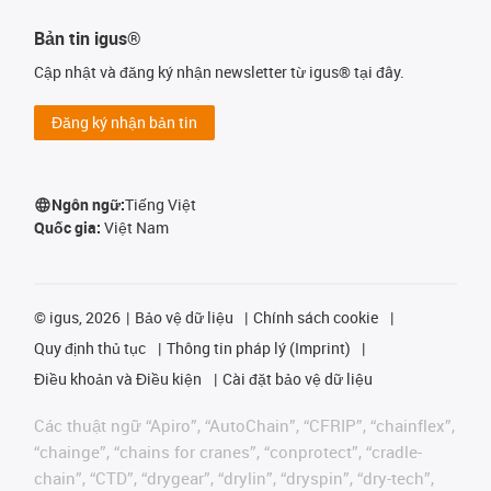
Bản tin igus®
Cập nhật và đăng ký nhận newsletter từ igus® tại đây.
Đăng ký nhận bản tin
Ngôn ngữ:
Tiếng Việt
Quốc gia:
Việt Nam
©
igus, 2026
Bảo vệ dữ liệu
Chính sách cookie
Quy định thủ tục
Thông tin pháp lý (Imprint)
Điều khoản và Điều kiện
Cài đặt bảo vệ dữ liệu
Các thuật ngữ “Apiro”, “AutoChain”, “CFRIP”, “chainflex”,
“chainge”, “chains for cranes”, “conprotect”, “cradle-
chain”, “CTD”, “drygear”, “drylin”, “dryspin”, “dry-tech”,