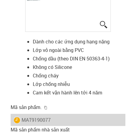
igus-icon-lup
Dành cho các ứng dụng hạng nặng
Lớp vỏ ngoài bằng PVC
Chống dầu (theo DIN EN 50363-4-1)
Không có Silicone
Chống cháy
Lớp chống nhiễu
Cam kết vận hành lên tới 4 năm
igus-icon-copy-clipboard
Mã sản phẩm.
igus-icon-lieferzeit
MAT9190077
Mã sản phẩm nhà sản xuất