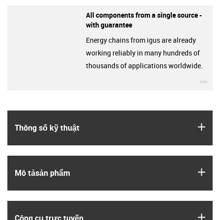
All components from a single source -
with guarantee
Energy chains from igus are already
working reliably in many hundreds of
thousands of applications worldwide.
igu
igus
Thông số kỹ thuật
igus
Mô tả­sản phẩm
igus
Công cụ trực tuyến