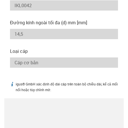
Đường kính ngoài tối đa (d) mm [mm]
Loại cáp
igus® GmbH xác định độ dài cáp trên toàn bộ chiều dài, kể cả mối
igus-icon-info
nối hoặc tùy chỉnh mờ.