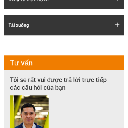
igus
Tải xuống
Tư vấn
Tôi sẽ rất vui được trả lời trực tiếp
các câu hỏi của bạn