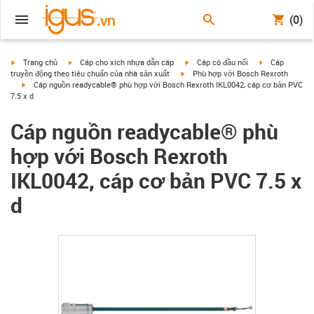
(0)
igus-icon-arrow-right
igus-icon-arrow-right
igus-icon-arrow-right
igus-icon-arrow
Trang chủ
Cáp cho xích nhựa dẫn cáp
Cáp có đầu nối
Cáp
igus-icon-arrow-right
truyền động theo tiêu chuẩn của nhà sản xuất
Phù hợp với Bosch Rexroth
igus-icon-arrow-right
Cáp nguồn readycable® phù hợp với Bosch Rexroth IKL0042, cáp cơ bản PVC
7.5 x d
Cáp nguồn readycable® phù
hợp với Bosch Rexroth
IKL0042, cáp cơ bản PVC 7.5 x
d