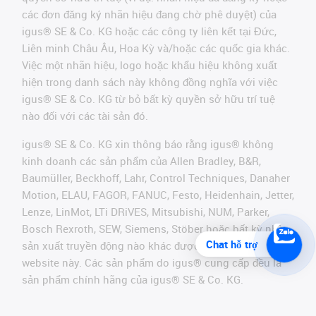
các đơn đăng ký nhãn hiệu đang chờ phê duyệt) của
igus® SE & Co. KG hoặc các công ty liên kết tại Đức,
Liên minh Châu Âu, Hoa Kỳ và/hoặc các quốc gia khác.
Việc một nhãn hiệu, logo hoặc khẩu hiệu không xuất
hiện trong danh sách này không đồng nghĩa với việc
igus® SE & Co. KG từ bỏ bất kỳ quyền sở hữu trí tuệ
nào đối với các tài sản đó.
igus® SE & Co. KG xin thông báo rằng igus® không
kinh doanh các sản phẩm của Allen Bradley, B&R,
Baumüller, Beckhoff, Lahr, Control Techniques, Danaher
Motion, ELAU, FAGOR, FANUC, Festo, Heidenhain, Jetter,
Lenze, LinMot, LTi DRiVES, Mitsubishi, NUM, Parker,
Bosch Rexroth, SEW, Siemens, Stöber hoặc bất kỳ nhà
Chat hỗ trợ
sản xuất truyền động nào khác được đề cập trên
website này. Các sản phẩm do igus® cung cấp đều là
sản phẩm chính hãng của igus® SE & Co. KG.