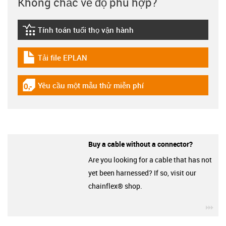
Không chắc về độ phù hợp?
Tính toán tuổi thọ vận hành
igus-icon-lebensdauerrechner
Tải file EPLAN
igus-icon-download-plan
Yêu cầu một mẫu thử miễn phí
igus-icon-gratismuster
Buy a cable without a connector?
Are you looking for a cable that has not
yet been harnessed? If so, visit our
chainflex® shop.
igu