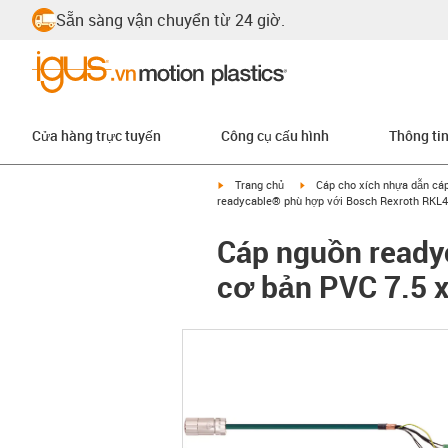
Sẵn sàng vận chuyển từ 24 giờ.
Cửa hàng trực tuyến
Công cụ cấu hình
Thông ti
igus-icon-arrow-right
igus-icon-arrow-right
Trang chủ
Cáp cho xích nhựa dẫn cá
readycable® phù hợp với Bosch Rexroth RKL43
Cáp nguồn ready
cơ bản PVC 7.5 x