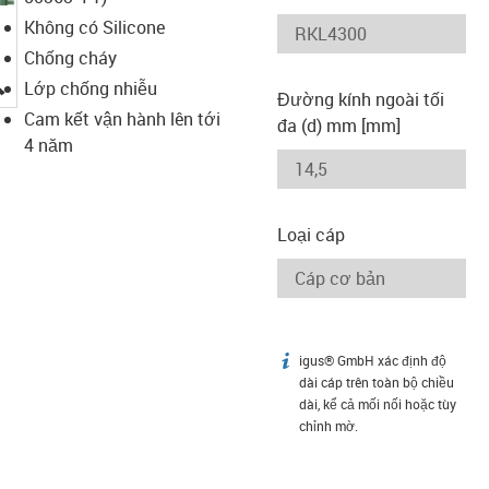
Không có Silicone
Chống cháy
igus-icon-lupe
Lớp chống nhiễu
Đường kính ngoài tối
Cam kết vận hành lên tới
đa (d) mm [mm]
4 năm
Loại cáp
igus® GmbH xác định độ
igus-icon-info
dài cáp trên toàn bộ chiều
dài, kể cả mối nối hoặc tùy
chỉnh mờ.