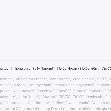
hủ tục
Thông tin pháp lý (Imprint)
Điều khoản và Điều kiện
Cài đặ
ainge”, “chains for cranes”, “conprotect”, “cradle-chain”, “CTD”, “d
teme”, “e-loop”, “energy chain”, “energy chain systems”, “enjoyneering
us improves what moves”, “igus:bike”, “igusGO”, “igutex”, “iguverse”,
“polymore”, “print2mold”, “Rawbot”, “RBTX”, “RCYL”, “readycable”, “
”, “tribofilament”, “tribotape”, “triflex”, “twisterchain”, “when it 
ogne, tại Cộng hòa Liên bang Đức cũng như tại nhiều quốc gia và