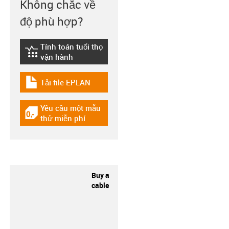
Không chắc về
độ phù hợp?
Tính toán tuổi thọ
igus-icon-lebensdauerrechner
vận hành
Tải file EPLAN
igus-icon-download-plan
Yêu cầu một mẫu
igus-icon-gratismuster
thử miễn phí
Buy a
cable