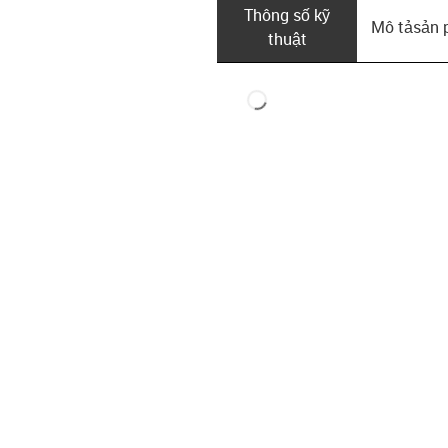
Thông số kỹ
Mô tả­sản
thuật