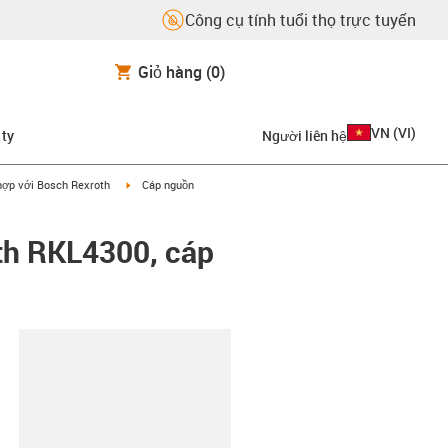
Công cụ tính tuổi thọ trực tuyến
Giỏ hàng
(0)
VN
(
VI
)
 ty
Người liên hệ
on-arrow-right
igus-icon-arrow-right
hợp với Bosch Rexroth
Cáp nguồn
th RKL4300, cáp
copy-clipboard