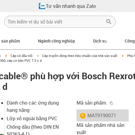
Tư vấn nhanh qua Zalo
n sản phẩm
Ngành công nghiệp
Dịch vụ
Công
igus-icon-arrow-right
igus-icon-arrow-right
igus-ic
p
Cáp có đầu nối
Cáp truyền động theo tiêu chuẩn của nhà sản xuất
Phù 
00, cáp cơ bản PVC 7.5 x d
cable® phù hợp với Bosch Rexro
 d
igus-icon-
Dành cho các ứng dụng
Mã sản phẩm.
hạng nặng
igus-icon-lieferzeit
MAT9190071
Lớp vỏ ngoài bằng PVC
Mã sản phẩm nhà sản
Chống dầu (theo DIN EN
xuất
50363-4-1)