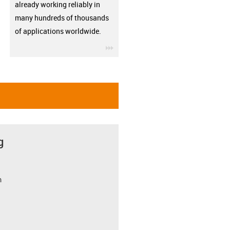
already working reliably in
many hundreds of thousands
of applications worldwide.
igus-icon-3arrow
g
m