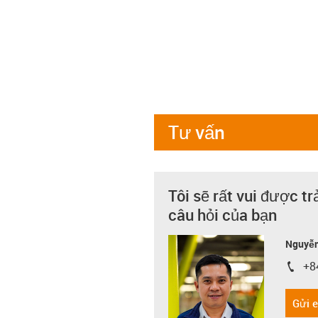
Tư vấn
Tôi sẽ rất vui được tr
câu hỏi của bạn
Nguyễn
+8
igus-i
Gửi 