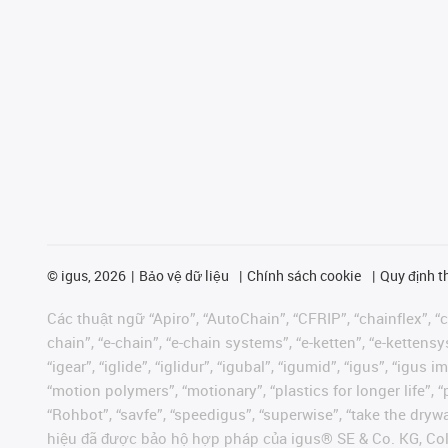
©
igus, 2026
Bảo vệ dữ liệu
Chính sách cookie
Quy định t
Các thuật ngữ “Apiro”, “AutoChain”, “CFRIP”, “chainflex”, “ch
chain”, “e-chain”, “e-chain systems”, “e-ketten”, “e-kettensys
“igear”, “iglide”, “iglidur”, “igubal”, “igumid”, “igus”, “ig
“motion polymers”, “motionary”, “plastics for longer life”, 
“Rohbot”, “savfe”, “speedigus”, “superwise”, “take the dryway
hiệu đã được bảo hộ hợp pháp của igus® SE & Co. KG, Col