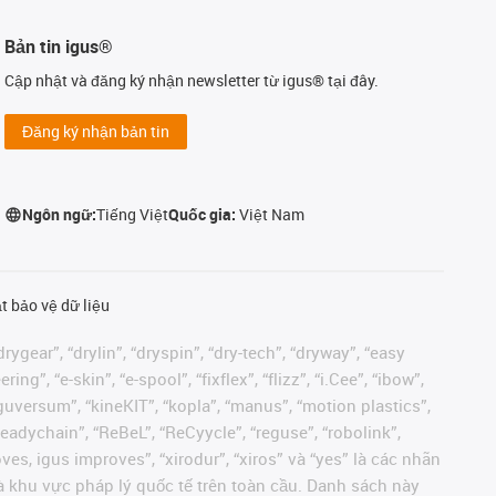
Bản tin igus®
Cập nhật và đăng ký nhận newsletter từ igus® tại đây.
Đăng ký nhận bản tin
Ngôn ngữ:
Tiếng Việt
Quốc gia:
Việt Nam
t bảo vệ dữ liệu
rygear”, “drylin”, “dryspin”, “dry-tech”, “dryway”, “easy
”, “e-skin”, “e-spool”, “fixflex”, “flizz”, “i.Cee”, “ibow”,
 “iguversum”, “kineKIT”, “kopla”, “manus”, “motion plastics”,
readychain”, “ReBeL”, “ReCyycle”, “reguse”, “robolink”,
moves, igus improves”, “xirodur”, “xiros” và “yes” là các nhãn
 khu vực pháp lý quốc tế trên toàn cầu. Danh sách này