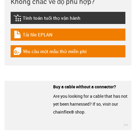
Không chắc về độ phù hợp?
Tính toán tuổi thọ vận hành
igus-icon-lebensdauerrechner
Tải file EPLAN
igus-icon-download-plan
Yêu cầu một mẫu thử miễn phí
igus-icon-gratismuster
Buy a cable without a connector?
Are you looking for a cable that has not
yet been harnessed? If so, visit our
chainflex® shop.
igu