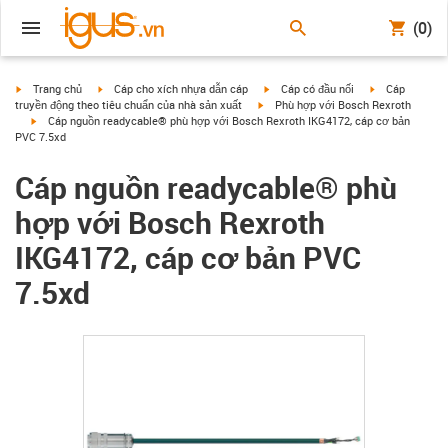
(0)
igus-icon-arrow-right
igus-icon-arrow-right
igus-icon-arrow-right
igus-icon-arrow
Trang chủ
Cáp cho xích nhựa dẫn cáp
Cáp có đầu nối
Cáp
igus-icon-arrow-right
truyền động theo tiêu chuẩn của nhà sản xuất
Phù hợp với Bosch Rexroth
igus-icon-arrow-right
Cáp nguồn readycable® phù hợp với Bosch Rexroth IKG4172, cáp cơ bản
PVC 7.5xd
Cáp nguồn readycable® phù
hợp với Bosch Rexroth
IKG4172, cáp cơ bản PVC
7.5xd