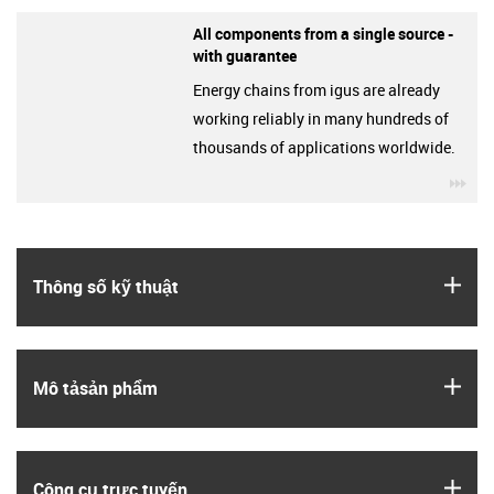
All components from a single source -
with guarantee
Energy chains from igus are already
working reliably in many hundreds of
thousands of applications worldwide.
igu
igus
Thông số kỹ thuật
igus
Mô tả­sản phẩm
igus
Công cụ trực tuyến