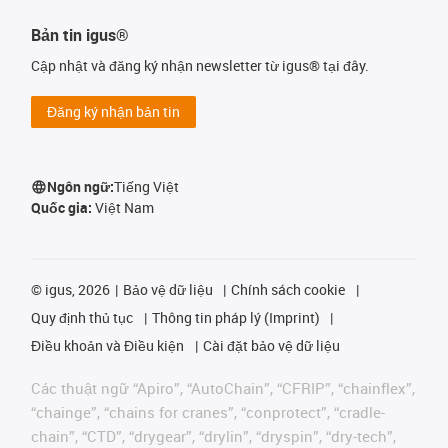
Bản tin igus®
Cập nhật và đăng ký nhận newsletter từ igus® tại đây.
Đăng ký nhận bản tin
Ngôn ngữ:
Tiếng Việt
Quốc gia:
Việt Nam
©
igus, 2026
Bảo vệ dữ liệu
Chính sách cookie
Quy định thủ tục
Thông tin pháp lý (Imprint)
Điều khoản và Điều kiện
Cài đặt bảo vệ dữ liệu
Các thuật ngữ “Apiro”, “AutoChain”, “CFRIP”, “chainflex”,
“chainge”, “chains for cranes”, “conprotect”, “cradle-
chain”, “CTD”, “drygear”, “drylin”, “dryspin”, “dry-tech”,