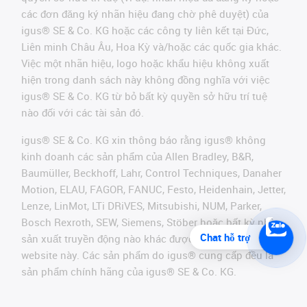
các đơn đăng ký nhãn hiệu đang chờ phê duyệt) của
igus® SE & Co. KG hoặc các công ty liên kết tại Đức,
Liên minh Châu Âu, Hoa Kỳ và/hoặc các quốc gia khác.
Việc một nhãn hiệu, logo hoặc khẩu hiệu không xuất
hiện trong danh sách này không đồng nghĩa với việc
igus® SE & Co. KG từ bỏ bất kỳ quyền sở hữu trí tuệ
nào đối với các tài sản đó.
igus® SE & Co. KG xin thông báo rằng igus® không
kinh doanh các sản phẩm của Allen Bradley, B&R,
Baumüller, Beckhoff, Lahr, Control Techniques, Danaher
Motion, ELAU, FAGOR, FANUC, Festo, Heidenhain, Jetter,
Lenze, LinMot, LTi DRiVES, Mitsubishi, NUM, Parker,
Bosch Rexroth, SEW, Siemens, Stöber hoặc bất kỳ nhà
Chat hỗ trợ
sản xuất truyền động nào khác được đề cập trên
website này. Các sản phẩm do igus® cung cấp đều là
sản phẩm chính hãng của igus® SE & Co. KG.