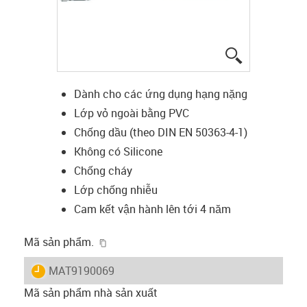
igus-icon-lup
Dành cho các ứng dụng hạng nặng
Lớp vỏ ngoài bằng PVC
Chống dầu (theo DIN EN 50363-4-1)
Không có Silicone
Chống cháy
Lớp chống nhiễu
Cam kết vận hành lên tới 4 năm
igus-icon-copy-clipboard
Mã sản phẩm.
igus-icon-lieferzeit
MAT9190069
Mã sản phẩm nhà sản xuất