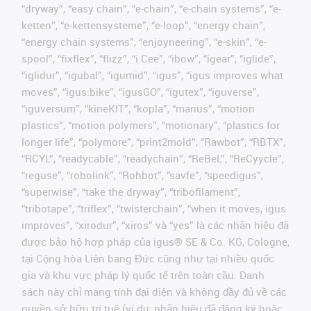
“dryway”, “easy chain”, “e-chain”, “e-chain systems”, “e-
ketten”, “e-kettensysteme”, “e-loop”, “energy chain”,
“energy chain systems”, “enjoyneering”, “e-skin”, “e-
spool”, “fixflex”, “flizz”, “i.Cee”, “ibow”, “igear”, “iglide”,
“iglidur”, “igubal”, “igumid”, “igus”, “igus improves what
moves”, “igus:bike”, “igusGO”, “igutex”, “iguverse”,
“iguversum”, “kineKIT”, “kopla”, “manus”, “motion
plastics”, “motion polymers”, “motionary”, “plastics for
longer life”, “polymore”, “print2mold”, “Rawbot”, “RBTX”,
“RCYL”, “readycable”, “readychain”, “ReBeL”, “ReCyycle”,
“reguse”, “robolink”, “Rohbot”, “savfe”, “speedigus”,
“superwise”, “take the dryway”, “tribofilament”,
“tribotape”, “triflex”, “twisterchain”, “when it moves, igus
improves”, “xirodur”, “xiros” và “yes” là các nhãn hiệu đã
được bảo hộ hợp pháp của igus® SE & Co. KG, Cologne,
tại Cộng hòa Liên bang Đức cũng như tại nhiều quốc
gia và khu vực pháp lý quốc tế trên toàn cầu. Danh
sách này chỉ mang tính đại diện và không đầy đủ về các
quyền sở hữu trí tuệ (ví dụ: nhãn hiệu đã đăng ký hoặc