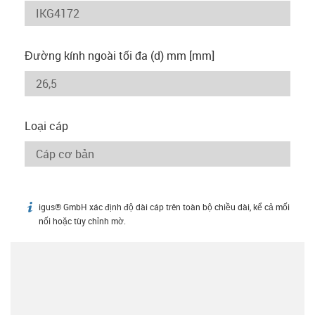
Đường kính ngoài tối đa (d) mm [mm]
Loại cáp
igus® GmbH xác định độ dài cáp trên toàn bộ chiều dài, kể cả mối
igus-icon-info
nối hoặc tùy chỉnh mờ.