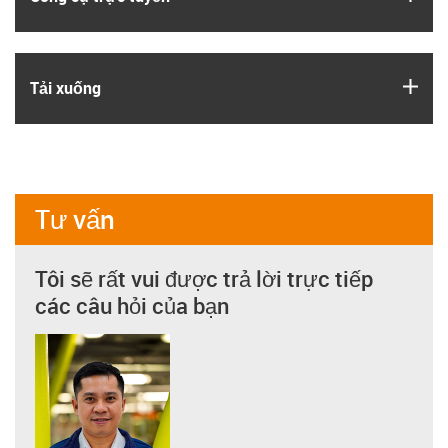
igus
Tải xuống
Tư vấn
Tôi sẽ rất vui được trả lời trực tiếp
các câu hỏi của bạn